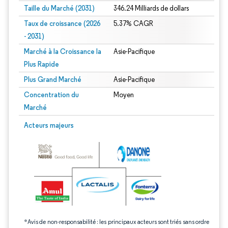
Taille du Marché (2031)
346.24 Milliards de dollars
Taux de croissance (2026
5.37% CAGR
- 2031)
Marché à la Croissance la
Asie-Pacifique
Plus Rapide
Plus Grand Marché
Asie-Pacifique
Concentration du
Moyen
Marché
Image © Mordor Intelligence. La réutilisation nécessite une attribution sous CC 
Acteurs majeurs
*Avis de non-responsabilité : les principaux acteurs sont triés sans ordre