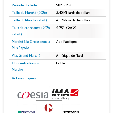
Période d'étude
2020 - 2031
Taille du Marché (2026)
3.40 Milliards de dollars
Taille du Marché (2031)
4.19 Milliards de dollars
Taux de croissance (2026
4.28% CAGR
- 2031)
Marché à la Croissance la
Asie-Pacifique
Plus Rapide
Plus Grand Marché
Amérique du Nord
Concentration du
Faible
Marché
Image © Mordor Intelligence. La réutilisation nécessite une attribution sous CC 
Acteurs majeurs