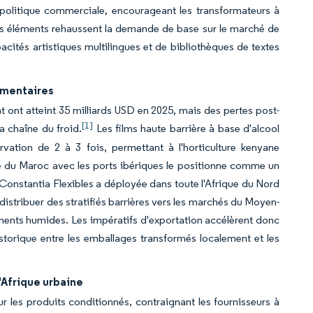
 politique commerciale, encourageant les transformateurs à
ces éléments rehaussent la demande de base sur le marché de
acités artistiques multilingues et de bibliothèques de textes
imentaires
t ont atteint 35 milliards USD en 2025, mais des pertes post-
[1]
a chaîne du froid.
Les films haute barrière à base d'alcool
rvation de 2 à 3 fois, permettant à l'horticulture kenyane
té du Maroc avec les ports ibériques le positionne comme un
nstantia Flexibles a déployée dans toute l'Afrique du Nord
istribuer des stratifiés barrières vers les marchés du Moyen-
ments humides. Les impératifs d'exportation accélèrent donc
istorique entre les emballages transformés localement et les
Afrique urbaine
r les produits conditionnés, contraignant les fournisseurs à