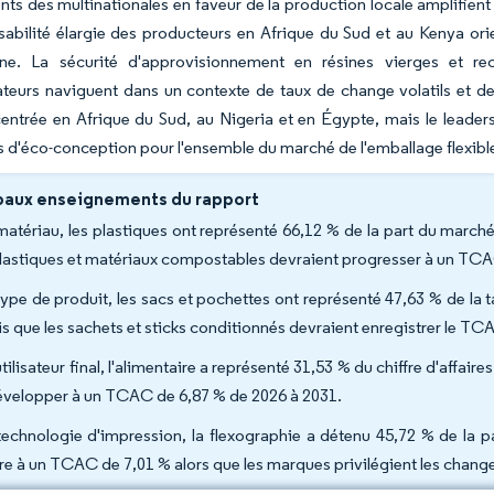
s des multinationales en faveur de la production locale amplifient l
abilité élargie des producteurs en Afrique du Sud et au Kenya orie
ène. La sécurité d'approvisionnement en résines vierges et re
ateurs naviguent dans un contexte de taux de change volatils et 
entrée en Afrique du Sud, au Nigeria et en Égypte, mais le leader
ls d'éco-conception pour l'ensemble du marché de l'emballage flexibl
paux enseignements du rapport
matériau, les plastiques ont représenté 66,12 % de la part du marché 
lastiques et matériaux compostables devraient progresser à un TCA
type de produit, les sacs et pochettes ont représenté 47,63 % de la t
is que les sachets et sticks conditionnés devraient enregistrer le TC
tilisateur final, l'alimentaire a représenté 31,53 % du chiffre d'affa
évelopper à un TCAC de 6,87 % de 2026 à 2031.
technologie d'impression, la flexographie a détenu 45,72 % de la p
tre à un TCAC de 7,01 % alors que les marques privilégient les chan