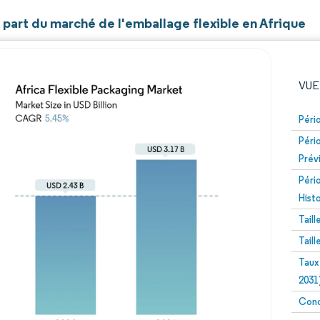
t part du marché de l'emballage flexible en Afrique
VUE
Péri
Péri
Prév
Péri
Hist
Tail
Image © Mordor Intelligence. La réutilisation nécessite un
Tail
Taux
2031
Conc