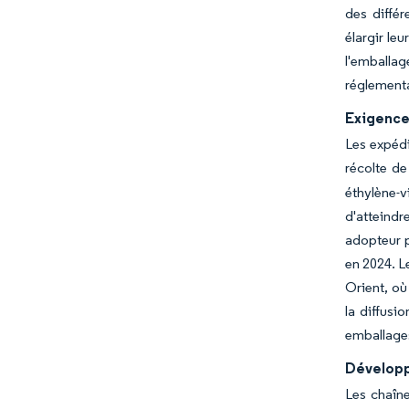
des différ
élargir le
l'emballag
réglement
Exigence
Les expédi
récolte de
éthylène-
d'atteindr
adopteur p
en 2024. L
Orient, où
la diffusi
emballage
Développ
Les chaîne