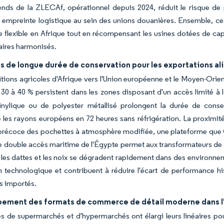
ends de la ZLECAf, opérationnel depuis 2024, réduit le risque de
ur empreinte logistique au sein des unions douanières. Ensemble, 
e flexible en Afrique tout en récompensant les usines dotées de cap
aires harmonisés.
s de longue durée de conservation pour les exportations al
tions agricoles d'Afrique vers l'Union européenne et le Moyen-Orien
 30 à 40 % persistent dans les zones disposant d'un accès limité à l
vinylique ou de polyester métallisé prolongent la durée de conse
e les rayons européens en 72 heures sans réfrigération. La proximi
récoce des pochettes à atmosphère modifiée, une plateforme que Co
e double accès maritime de l'Égypte permet aux transformateurs de d
 les dattes et les noix se dégradent rapidement dans des environne
on technologique et contribuent à réduire l'écart de performance h
s importés.
ement des formats de commerce de détail moderne dans l'
s de supermarchés et d'hypermarchés ont élargi leurs linéaires pou