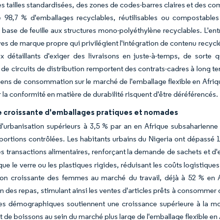
s tailles standardisées, des zones de codes-barres claires et des 
re 98,7 % d'emballages recyclables, réutilisables ou compostable
 à base de feuille aux structures mono-polyéthylène recyclables. L'
ives de marque propre qui privilégient l'intégration de contenu recycl
 détaillants d'exiger des livraisons en juste-à-temps, de sorte 
 de circuits de distribution remportent des contrats-cadres à long
iens de consommation sur le marché de l'emballage flexible en Afriqu
r la conformité en matière de durabilité risquent d'être déréférencés.
croissante d'emballages pratiques et nomades
'urbanisation supérieurs à 3,5 % par an en Afrique subsaharienne 
portions contrôlées. Les habitants urbains du Nigeria ont dépassé 1
s transactions alimentaires, renforçant la demande de sachets et d'
ue le verre ou les plastiques rigides, réduisant les coûts logistiqu
ion croissante des femmes au marché du travail, déjà à 52 % en Af
n des repas, stimulant ainsi les ventes d'articles prêts à consommer 
s démographiques soutiennent une croissance supérieure à la mo
t de boissons au sein du marché plus large de l'emballage flexible en 