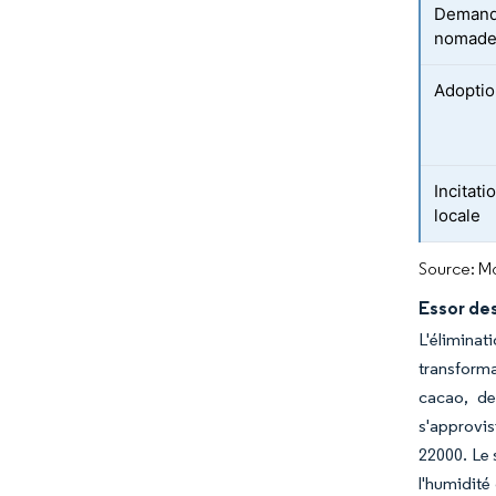
Demande
nomade
Adoptio
Incitat
locale
Source: Mo
Essor des
L'élimina
transforma
cacao, de
s'approvis
22000. Le 
l'humidité