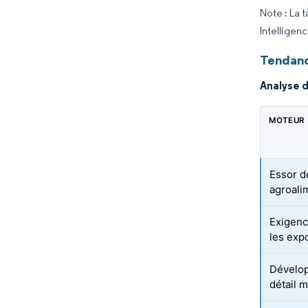
Note : La 
Intelligen
Tendanc
Analyse 
MOTEUR
Essor d
agroali
Exigenc
les exp
Dévelo
détail 