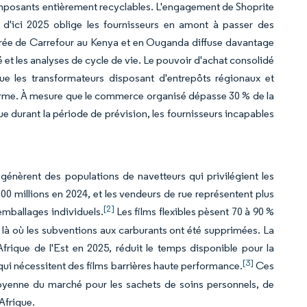
composants entièrement recyclables. L'engagement de Shoprite
s d'ici 2025 oblige les fournisseurs en amont à passer des
entrée de Carrefour au Kenya et en Ouganda diffuse davantage
é et les analyses de cycle de vie. Le pouvoir d'achat consolidé
que les transformateurs disposant d'entrepôts régionaux et
 terme. À mesure que le commerce organisé dépasse 30 % de la
e durant la période de prévision, les fournisseurs incapables
génèrent des populations de navetteurs qui privilégient les
00 millions en 2024, et les vendeurs de rue représentent plus
[2]
emballages individuels.
Les films flexibles pèsent 70 à 90 %
es là où les subventions aux carburants ont été supprimées. La
rique de l'Est en 2025, réduit le temps disponible pour la
[3]
qui nécessitent des films barrières haute performance.
Ces
yenne du marché pour les sachets de soins personnels, de
Afrique.