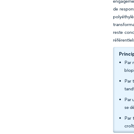
engagement
de respons
polyéthyl
transform
reste conc
référentie
Princi
Par 
biop
Par 
tand
Par u
se d
Par 
croî