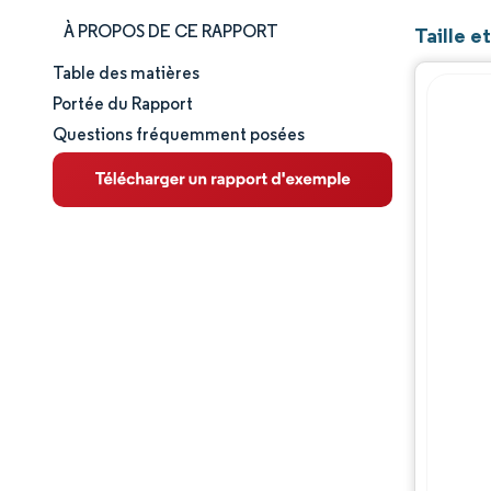
À PROPOS DE CE RAPPORT
Taille e
Table des matières
Taille et part de marché
Portée du Rapport
Questions fréquemment posées
Analyse du marché
Tendances et perspectives
Analyse des segments
Analyse géographique
Paysage concurrentiel
Acteurs majeurs
Évolutions de l'industrie