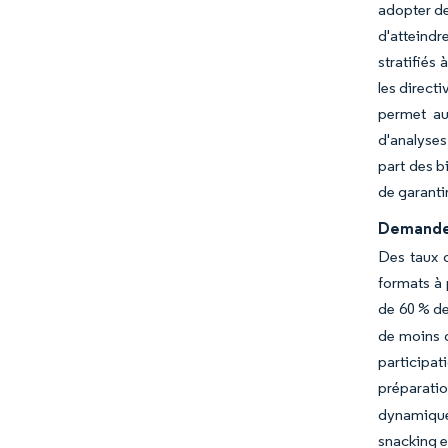
adopter de
d'atteind
stratifiés
les direct
permet aux
d'analyses
part des b
de garanti
Demande 
Des taux d
formats à 
de 60 % de
de moins q
participat
préparatio
dynamique
snacking e