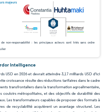
© Mordor Intelligence. La réutilisation nécessite une attribution sous CC BY 4.0.
urs majeurs
 de non-responsabilité : les principaux acteurs sont triés sans ordre
ulier
rdor Intelligence
ards USD en 2026 et devrait atteindre 3,17 milliards USD d'ici
te croissance résulte des réductions tarifaires dans le cadre
ments transfrontaliers dans la transformation agroalimentaire,
ouloirs métropolitains, et des objectifs de durabilité des
aux. Les transformateurs capables de proposer des formats à
es de recyclabilité acquièrent un avantage structurel. Les