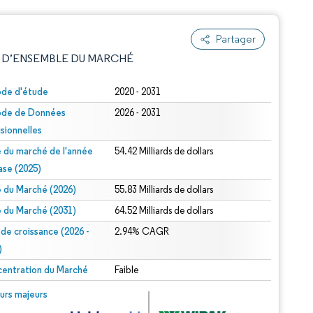
Partager
 D’ENSEMBLE DU MARCHÉ
ode d'étude
2020 - 2031
ode de Données
2026 - 2031
isionnelles
le du marché de l'année
54.42 Milliards de dollars
ase (2025)
le du Marché (2026)
55.83 Milliards de dollars
e attribution sous CC BY 4.0.
le du Marché (2031)
64.52 Milliards de dollars
 de croissance (2026 -
2.94% CAGR
)
entration du Marché
Faible
© Mordor Intelligence. La réutilisation nécessite une attribution sous CC BY 4.0.
urs majeurs