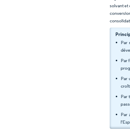
solvant et
conversio
consolidat
Princi
Par 
déve
Par 
prog
Par 
croî
Par 
pass
Par 
l'Es