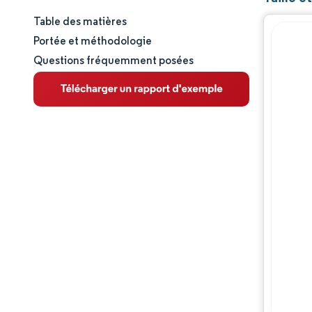
Table des matières
Taille et part de marché
Portée et méthodologie
Questions fréquemment posées
Analyse du marché
Tendances et perspectives
Analyse des segments
Analyse géographique
Paysage réglementaire
Analyse de la chaîne de valeur
Paysage concurrentiel
Acteurs majeurs