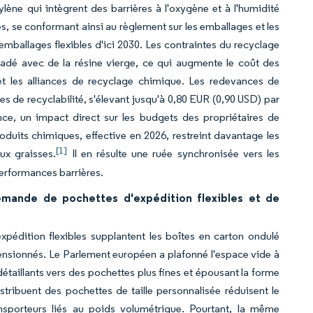
ne qui intègrent des barrières à l'oxygène et à l'humidité
, se conformant ainsi au règlement sur les emballages et les
ballages flexibles d'ici 2030. Les contraintes du recyclage
é avec de la résine vierge, ce qui augmente le coût des
 et les alliances de recyclage chimique. Les redevances de
s de recyclabilité, s'élevant jusqu'à 0,80 EUR (0,90 USD) par
e, un impact direct sur les budgets des propriétaires de
uits chimiques, effective en 2026, restreint davantage les
[1]
ux graisses.
Il en résulte une ruée synchronisée vers les
erformances barrières.
emande de pochettes d'expédition flexibles et de
xpédition flexibles supplantent les boîtes en carton ondulé
ensionnés. Le Parlement européen a plafonné l'espace vide à
détaillants vers des pochettes plus fines et épousant la forme
ribuent des pochettes de taille personnalisée réduisent le
sporteurs liés au poids volumétrique. Pourtant, la même