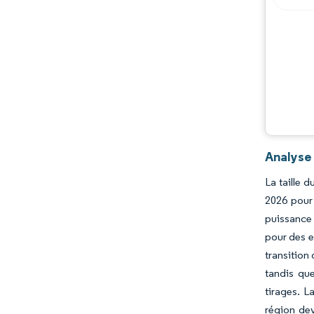
Opportunités et perspectives
Évolutions de l'industrie
Analyse
La taille 
2026 pour 
puissance 
pour des e
transition
tandis que
tirages. L
région dev