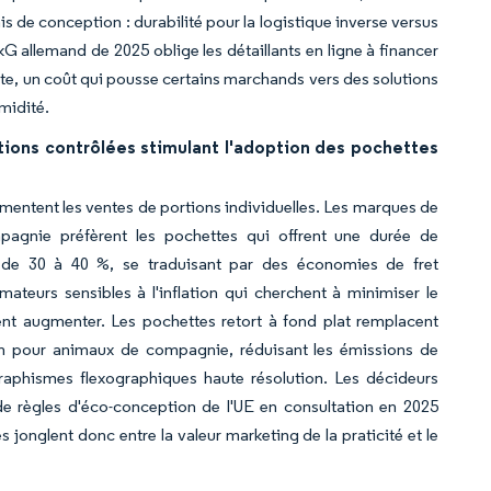
is de conception : durabilité pour la logistique inverse versus
G allemand de 2025 oblige les détaillants en ligne à financer
tte, un coût qui pousse certains marchands vers des solutions
midité.
tions contrôlées stimulant l'adoption des pochettes
imentent les ventes de portions individuelles. Les marques de
agnie préfèrent les pochettes qui offrent une durée de
r de 30 à 40 %, se traduisant par des économies de fret
teurs sensibles à l'inflation qui cherchent à minimiser le
ent augmenter. Les pochettes retort à fond plat remplacent
n pour animaux de compagnie, réduisant les émissions de
raphismes flexographiques haute résolution. Les décideurs
 de règles d'éco-conception de l'UE en consultation en 2025
onglent donc entre la valeur marketing de la praticité et le