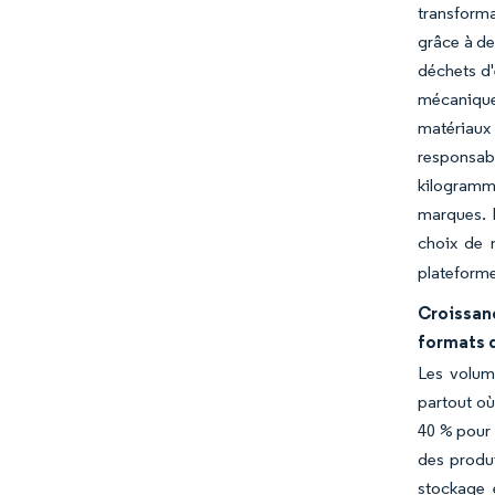
transforma
grâce à de
déchets d'
mécanique
matériaux
responsabi
kilogramm
marques. L
choix de 
plateform
Croissan
formats 
Les volume
partout où
40 % pour 
des produi
stockage 