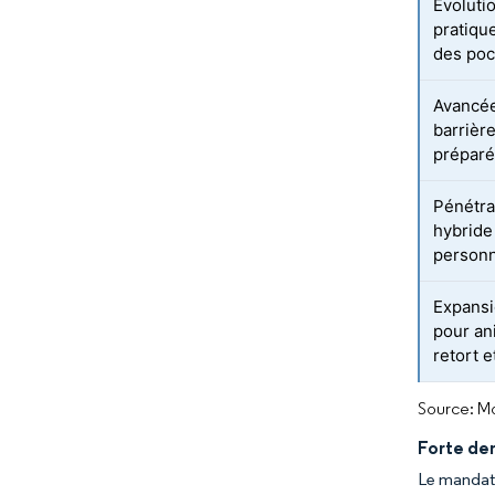
Évoluti
pratique
des poc
Avancée
barrièr
prépar
Pénétra
hybride
personn
Expansi
pour an
retort e
Source: Mo
Forte dem
Le mandat 