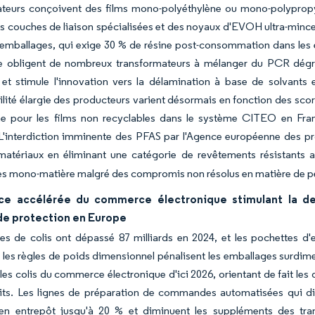
teurs conçoivent des films mono-polyéthylène ou mono-polypropylè
s couches de liaison spécialisées et des noyaux d'EVOH ultra-minces
emballages, qui exige 30 % de résine post-consommation dans les em
 obligent de nombreux transformateurs à mélanger du PCR dégrad
 et stimule l'innovation vers la délamination à base de solvants
lité élargie des producteurs varient désormais en fonction des score
e pour les films non recyclables dans le système CITEO en Franc
'interdiction imminente des PFAS par l'Agence européenne des prod
matériaux en éliminant une catégorie de revêtements résistants a
es mono-matière malgré des compromis non résolus en matière de p
ce accélérée du commerce électronique stimulant la d
de protection en Europe
s de colis ont dépassé 87 milliards en 2024, et les pochettes d'e
 les règles de poids dimensionnel pénalisent les emballages surdim
les colis du commerce électronique d'ici 2026, orientant de fait les 
ts. Les lignes de préparation de commandes automatisées qui dist
en entrepôt jusqu'à 20 % et diminuent les suppléments des tran