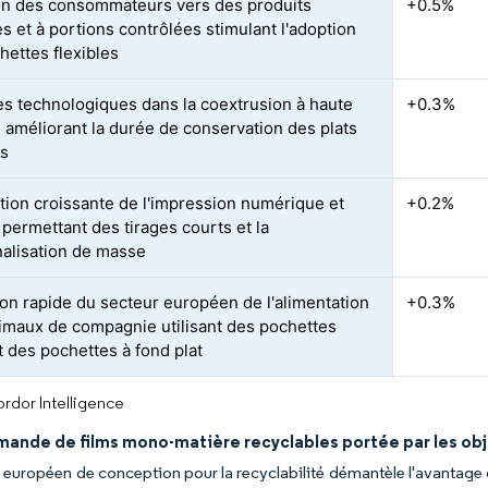
on des consommateurs vers des produits
+0.5%
s et à portions contrôlées stimulant l'adoption
hettes flexibles
s technologiques dans la coextrusion à haute
+0.3%
e améliorant la durée de conservation des plats
és
tion croissante de l'impression numérique et
+0.2%
 permettant des tirages courts et la
alisation de masse
on rapide du secteur européen de l'alimentation
+0.3%
imaux de compagnie utilisant des pochettes
t des pochettes à fond plat
rdor Intelligence
ande de films mono-matière recyclables portée par les obje
européen de conception pour la recyclabilité démantèle l'avantage d