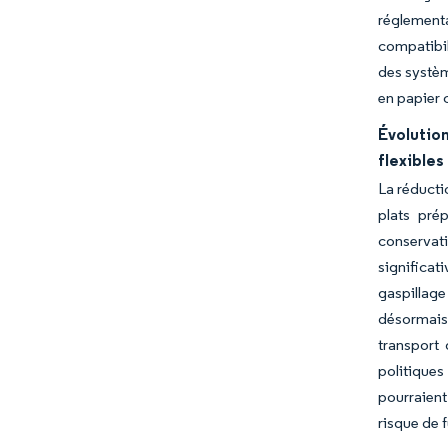
réglementa
compatibil
des systèm
en papier 
Évolutio
flexibles
La réducti
plats pré
conservat
significat
gaspillage
désormais
transport
politiques
pourraient
risque de 