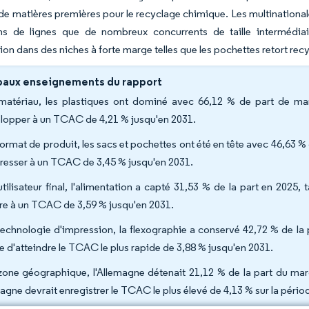
 de matières premières pour le recyclage chimique. Les multinational
ns de lignes que de nombreux concurrents de taille intermédia
ion dans des niches à forte marge telles que les pochettes retort recy
paux enseignements du rapport
matériau, les plastiques ont dominé avec 66,12 % de part de mar
lopper à un TCAC de 4,21 % jusqu'en 2031.
format de produit, les sacs et pochettes ont été en tête avec 46,63 % 
resser à un TCAC de 3,45 % jusqu'en 2031.
utilisateur final, l'alimentation a capté 31,53 % de la part en 2025
tre à un TCAC de 3,59 % jusqu'en 2031.
technologie d'impression, la flexographie a conservé 42,72 % de la
e d'atteindre le TCAC le plus rapide de 3,88 % jusqu'en 2031.
zone géographique, l'Allemagne détenait 21,12 % de la part du mar
pagne devrait enregistrer le TCAC le plus élevé de 4,13 % sur la péri