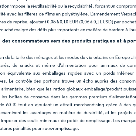
tion impose la réutilisabilité ou la recyclabilité, forçant un comprom
ité avec les filières de films en polyéthylène. L'amendement Verpack
es de reprise, ajoutant 0,05 à 0,10 EUR (0,06 à 0,11 USD) par poche
couché malgré des défis plus importants en matière de barrière à l'hu
n des consommateurs vers des produits pratiques et à por
on de la taille des ménages et les modes de vie urbains en Europe al
parés, de snacks et même d'alimentation pour animaux de comp
ion équivalente aux emballages rigides avec un poids inférieu
ives. Le contrôle des portions trouve un écho auprès des consomma
 alimentaire, bien que les ratios globaux emballage/produit puiss
 les boîtes de conserve dans les gammes premium d'alimentatio
 de 60 % tout en ajoutant un attrait merchandising grâce à des g
 examinent les avantages en matière de durabilité, et les projets
 imposer des seuils minimaux de poids de remplissage. Les marques j
futures pénalités pour sous-remplissage.