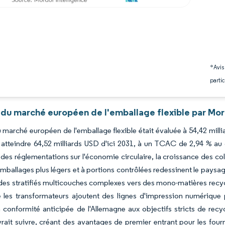
*Avis
partic
 du marché européen de l'emballage flexible par Mor
du marché européen de l'emballage flexible était évaluée à 54,42 mill
atteindre 64,52 milliards USD d'ici 2031, à un TCAC de 2,94 % au 
des réglementations sur l'économie circulaire, la croissance des c
mballages plus légers et à portions contrôlées redessinent le paysag
 des stratifiés multicouches complexes vers des mono-matières recyc
 les transformateurs ajoutent des lignes d'impression numérique p
a conformité anticipée de l'Allemagne aux objectifs stricts de recyc
rait suivre, créant des avantages de premier entrant pour les fourn