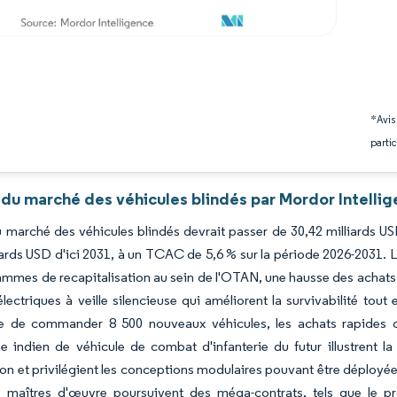
*Avis
partic
 du marché des véhicules blindés par Mordor Intelli
du marché des véhicules blindés devrait passer de 30,42 milliards U
iards USD d'ici 2031, à un TCAC de 5,6 % sur la période 2026-2031. L
mmes de recapitalisation au sein de l'OTAN, une hausse des achats da
électriques à veille silencieuse qui améliorent la survivabilité to
ne de commander 8 500 nouveaux véhicules, les achats rapides d
 indien de véhicule de combat d'infanterie du futur illustrent l
ion et privilégient les conceptions modulaires pouvant être déployées 
s maîtres d'œuvre poursuivent des méga-contrats, tels que le 