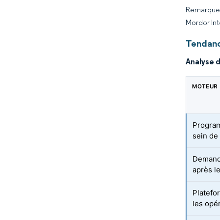
Remarque :
Mordor Int
Tendanc
Analyse 
MOTEUR
Program
sein de
Demande
après le
Platefo
les opé