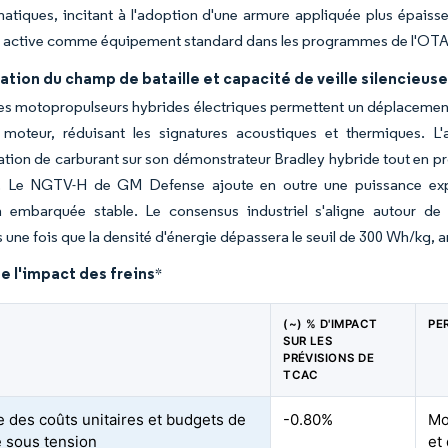
tiques, incitant à l'adoption d'une armure appliquée plus épaisse,
n active comme équipement standard dans les programmes de l'OT
cation du champ de bataille et capacité de veille silencieus
s motopropulseurs hybrides électriques permettent un déplacement s
u moteur, réduisant les signatures acoustiques et thermiques. 
on de carburant sur son démonstrateur Bradley hybride tout en pro
. Le NGTV-H de GM Defense ajoute en outre une puissance export
n embarquée stable. Le consensus industriel s'aligne autour de 
 une fois que la densité d'énergie dépassera le seuil de 300 Wh/kg, ant
e l'impact des freins
*
(~) % D'IMPACT
PE
SUR LES
PRÉVISIONS DE
TCAC
 des coûts unitaires et budgets de
-0.80%
Mo
 sous tension
et