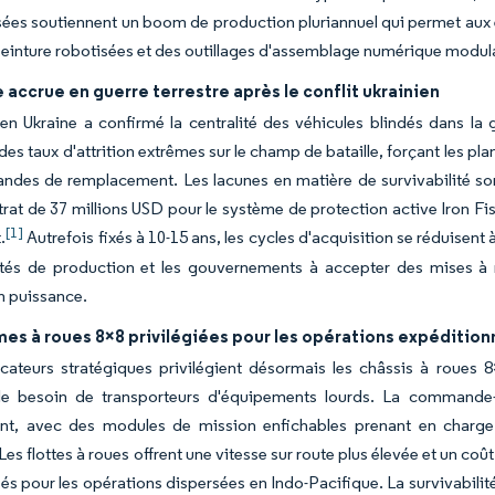
ées soutiennent un boom de production pluriannuel qui permet aux 
peinture robotisées et des outillages d'assemblage numérique modu
ccrue en guerre terrestre après le conflit ukrainien
en Ukraine a confirmé la centralité des véhicules blindés dans la 
es taux d'attrition extrêmes sur le champ de bataille, forçant les plan
des de remplacement. Les lacunes en matière de survivabilité son
trat de 37 millions USD pour le système de protection active Iron Fi
[1]
.
Autrefois fixés à 10-15 ans, les cycles d'acquisition se réduisent
ités de production et les gouvernements à accepter des mises à 
n puissance.
es à roues 8×8 privilégiées pour les opérations expédition
icateurs stratégiques privilégient désormais les châssis à roues 
 le besoin de transporteurs d'équipements lourds. La commande-
t, avec des modules de mission enfichables prenant en charge 
Les flottes à roues offrent une vitesse sur route plus élevée et un co
és pour les opérations dispersées en Indo-Pacifique. La survivabilité 