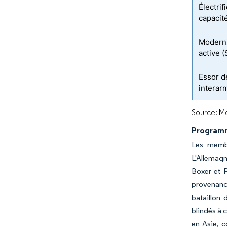
Électrif
capacité
Moderni
active 
Essor d
interar
Source: Mo
Programme
Les membr
L'Allemagn
Boxer et P
provenance
bataillon
blindés à 
en Asie, 