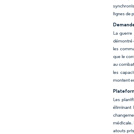
synchronis
lignes de 
Demande a
La guerre 
démontré d
les comman
que le con
au combat
les capac
montent e
Plateform
Les planif
éliminant
changemen
médicale. 
atouts pris