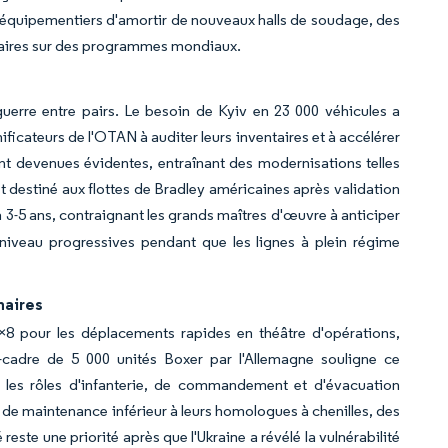
équipementiers d'amortir de nouveaux halls de soudage, des
laires sur des programmes mondiaux.
guerre entre pairs. Le besoin de Kyiv en 23 000 véhicules a
ificateurs de l'OTAN à auditer leurs inventaires et à accélérer
t devenues évidentes, entraînant des modernisations telles
st destiné aux flottes de Bradley américaines après validation
 à 3-5 ans, contraignant les grands maîtres d'œuvre à anticiper
niveau progressives pendant que les lignes à plein régime
naires
8×8 pour les déplacements rapides en théâtre d'opérations,
cadre de 5 000 unités Boxer par l'Allemagne souligne ce
les rôles d'infanterie, de commandement et d'évacuation
ût de maintenance inférieur à leurs homologues à chenilles, des
reste une priorité après que l'Ukraine a révélé la vulnérabilité