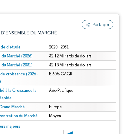
Partager
 D’ENSEMBLE DU MARCHÉ
ode d'étude
2020 - 2031
le du Marché (2026)
32.12 Milliards de dollars
le du Marché (2031)
42.18 Milliards de dollars
 de croissance (2026 -
5.60% CAGR
)
hé à la Croissance la
Asie-Pacifique
e attribution sous CC BY 4.0.
 Rapide
 Grand Marché
Europe
entration du Marché
Moyen
© Mordor Intelligence. La réutilisation nécessite une attribution sous CC BY 4.0.
urs majeurs