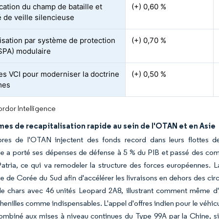
ication du champ de bataille et
(+) 0,60 %
 de veille silencieuse
sation par système de protection
(+) 0,70 %
(SPA) modulaire
es VCI pour moderniser la doctrine
(+) 0,50 %
mes
rdor Intelligence
s de recapitalisation rapide au sein de l'OTAN et en Asie
es de l'OTAN injectent des fonds record dans leurs flottes de 
e a porté ses dépenses de défense à 5 % du PIB et passé des comm
atria, ce qui va remodeler la structure des forces européennes. L
 de Corée du Sud afin d'accélérer les livraisons en dehors des circ
 de chars avec 46 unités Leopard 2A8, illustrant comment même d'
chenilles comme indispensables. L'appel d'offres indien pour le véhic
combiné aux mises à niveau continues du Type 99A par la Chine, 