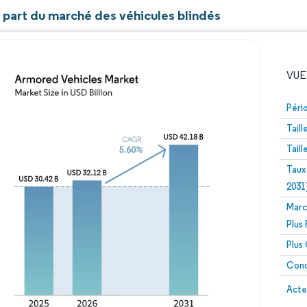
t part du marché des véhicules blindés
VUE
Péri
Tail
Tail
Taux
2031
Marc
Image © Mordor Intelligence. La réutilisation nécessite un
Plus
Plus
Conc
Image 
Acte