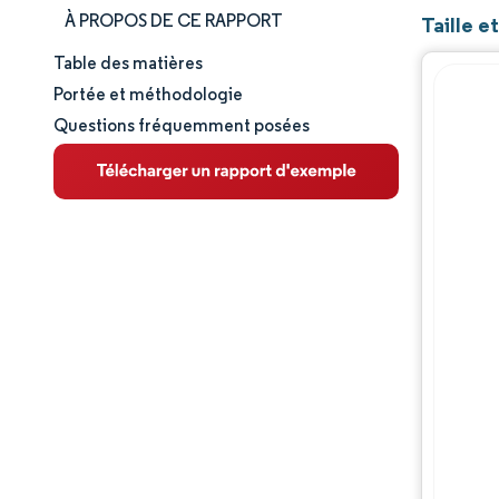
À PROPOS DE CE RAPPORT
Taille e
Table des matières
Taille et part de marché
Portée et méthodologie
Questions fréquemment posées
Analyse du marché
Tendances et perspectives
Analyse des segments
Analyse géographique
Paysage réglementaire
Analyse de la chaîne de valeur
Paysage concurrentiel