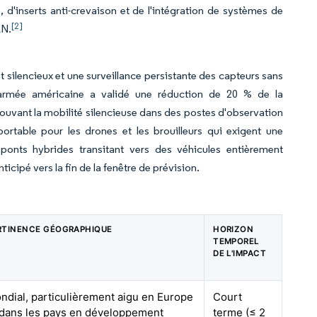
 d'inserts anti-crevaison et de l'intégration de systèmes de
[2]
AN.
e
ilencieux et une surveillance persistante des capteurs sans
L'armée américaine a validé une réduction de 20 % de la
uvant la mobilité silencieuse dans des postes d'observation
able pour les drones et les brouilleurs qui exigent une
ponts hybrides transitant vers des véhicules entièrement
icipé vers la fin de la fenêtre de prévision.
RTINENCE GÉOGRAPHIQUE
HORIZON
TEMPOREL
DE L'IMPACT
ndial, particulièrement aigu en Europe
Court
 dans les pays en développement
terme (≤ 2