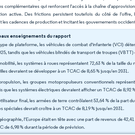
ns complémentaires qui renforcent l'accès à la chaîne d'approvisio
ion active. Des frictions persistent toutefois du côté de l'offre
nt les cadences de production et incitant les gouvernements occident
paux enseignements du rapport
type de plateforme, les véhicules de combat d'infanterie (VCI) déte
025, tandis que les véhicules blindés de transport de troupes (VBTT
mobilité, les systèmes à roues représentaient 72,63 % de la taille du
illes devraient se développer à un TCAC de 8,65 % jusqu'en 2031.
propulsion, les groupes motopropulseurs conventionnels représent
is que les systèmes électriques devraient afficher un TCAC de 8,92 %
utilisateur final, les armées de terre contrôlaient 53,64 % de la part
es spéciales devrait croître à un TCAC de 8,19 % jusqu'en 2031.
géographie, l'Europe était en tête avec une part de revenus de 42,41 
 de 6,98 % durant la période de prévision.