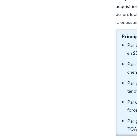
acquisitio
de protect
ralentissa
Princi
Par 
en 2
Par 
chen
Par 
tand
Par 
forc
Par 
TCAC