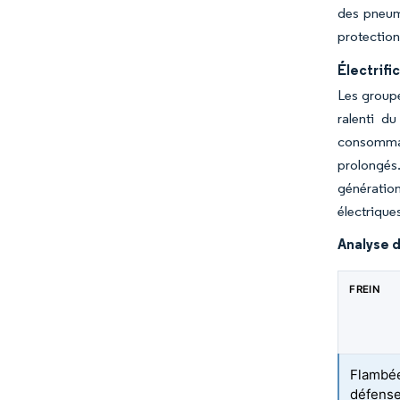
des pneuma
protectio
Électrifi
Les groupe
ralenti d
consommati
prolongés
génératio
électriques
Analyse d
FREIN
Flambée
défense