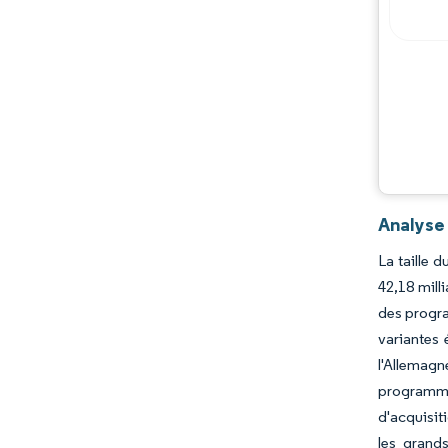
Acteurs majeurs
Opportunités et perspectives
Évolutions de l'industrie
Analyse
La taille 
42,18 mill
des progra
variantes 
l'Allemag
programme
d'acquisit
les grand