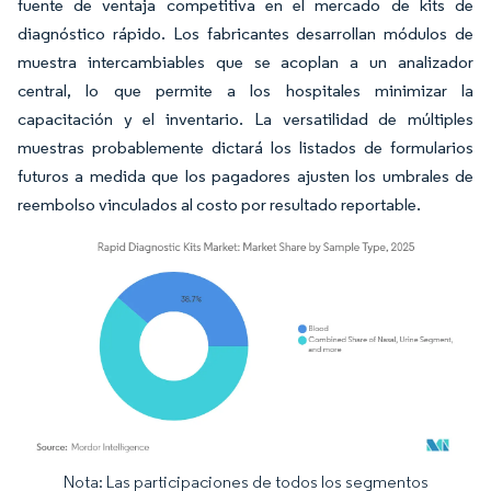
fuente de ventaja competitiva en el mercado de kits de
diagnóstico rápido. Los fabricantes desarrollan módulos de
muestra intercambiables que se acoplan a un analizador
central, lo que permite a los hospitales minimizar la
capacitación y el inventario. La versatilidad de múltiples
muestras probablemente dictará los listados de formularios
futuros a medida que los pagadores ajusten los umbrales de
reembolso vinculados al costo por resultado reportable.
Nota: Las participaciones de todos los segmentos
Imagen © Mordor Intelligence. El uso requiere atribución según CC BY 4.0.