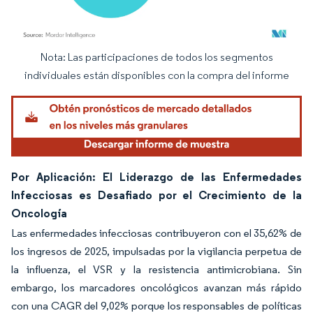
Nota: Las participaciones de todos los segmentos
Imagen © Mordor Intelligence. El uso requiere atribución según CC BY 4.0.
individuales están disponibles con la compra del informe
Por Aplicación: El Liderazgo de las Enfermedades
Infecciosas es Desafiado por el Crecimiento de la
Oncología
Las enfermedades infecciosas contribuyeron con el 35,62% de
los ingresos de 2025, impulsadas por la vigilancia perpetua de
la influenza, el VSR y la resistencia antimicrobiana. Sin
embargo, los marcadores oncológicos avanzan más rápido
con una CAGR del 9,02% porque los responsables de políticas