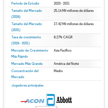
Período de Estudio
2020 - 2031
Tamaño del Mercado
25.16 Mil millones de dólares
(2026)
Tamaño del Mercado
37.42 Mil millones de dólares
(2031)
Tasa de crecimiento
8.27% CAGR
(2026 - 2031)
Mercado de Crecimiento
Asia Pacífico
Más Rápido
Mercado Más Grande
América del Norte
Concentración del
Medio
Mercado
Imagen © Mordor Intelligence. El uso requiere atribución según CC BY 4.0.
Jugadores principales