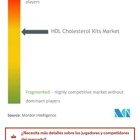
Imagen © Mordor Intelligence. El uso requiere atribución según CC BY 4.0.