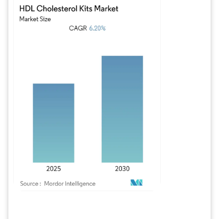
Imagen © Mordor Intelligence. El uso requiere atribución según CC BY 4.0.