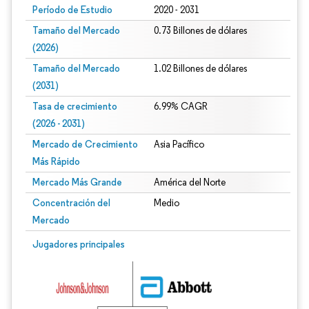
Período de Estudio
2020 - 2031
Tamaño del Mercado
0.73 Billones de dólares
(2026)
Tamaño del Mercado
1.02 Billones de dólares
(2031)
Tasa de crecimiento
6.99% CAGR
(2026 - 2031)
Mercado de Crecimiento
Asia Pacífico
Más Rápido
Mercado Más Grande
América del Norte
Concentración del
Medio
Mercado
Imagen © Mordor Intelligence. El uso requiere atribución según CC BY 4.0.
Jugadores principales