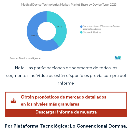
Nota: Las participaciones de segmento de todos los
Imagen © Mordor Intelligence. El uso requiere atribución según CC BY 4.0.
segmentos individuales están disponibles previa compra del
informe
Por Plataforma Tecnológica: Lo Convencional Domina,