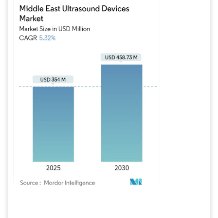
Imagen © Mordor Intelligence. El uso requiere atribución según CC BY 4.0.