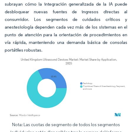
subrayan cómo la integración generalizada de la IA puede
desbloquear nuevas fuentes de ingresos directas al
consumidor. Los segmentos de cuidados críticos y
anestesiología dependen cada vez más de los sistemas en el
punto de atención para la orientación de procedimientos en
vía rápida, manteniendo una demanda básica de consolas
portátiles robustas.
Nota: Las cuotas de segmento de todos los segmentos
Imagen © Mordor Intelligence. El uso requiere atribución según CC BY 4.0.