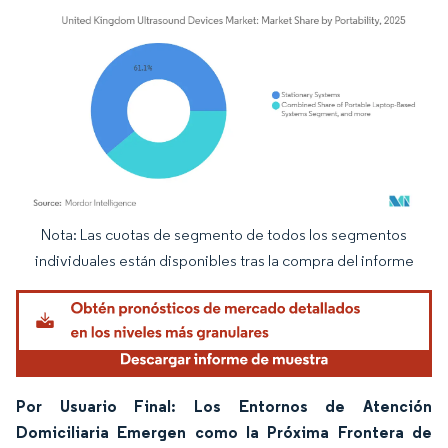
Nota: Las cuotas de segmento de todos los segmentos
Imagen © Mordor Intelligence. El uso requiere atribución según CC BY 4.0.
individuales están disponibles tras la compra del informe
Por Usuario Final: Los Entornos de Atención
Domiciliaria Emergen como la Próxima Frontera de