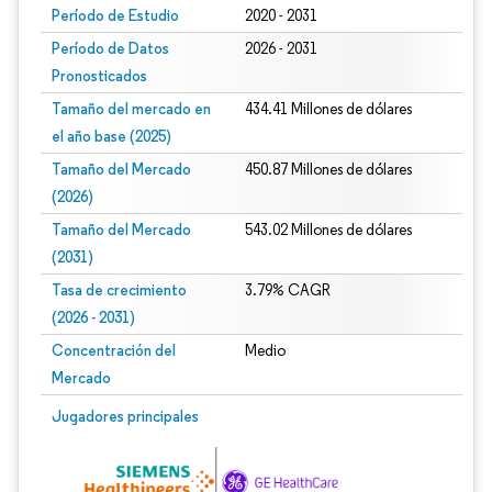
Período de Estudio
2020 - 2031
Período de Datos
2026 - 2031
Pronosticados
Tamaño del mercado en
434.41 Millones de dólares
el año base (2025)
Tamaño del Mercado
450.87 Millones de dólares
(2026)
Tamaño del Mercado
543.02 Millones de dólares
(2031)
Tasa de crecimiento
3.79% CAGR
(2026 - 2031)
Concentración del
Medio
Mercado
Imagen © Mordor Intelligence. El uso requiere atribución según CC BY 4.0.
Jugadores principales