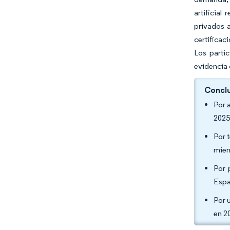
artificia
privados 
certificac
Los partic
evidencia 
Conclu
Por 
2025
Por 
mien
Por 
Espa
Por 
en 2