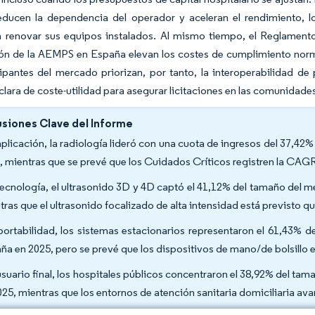
l reducen la dependencia del operador y aceleran el rendimiento,
a renovar sus equipos instalados. Al mismo tiempo, el Reglament
ión de la AEMPS en España elevan los costes de cumplimiento norma
ipantes del mercado priorizan, por tanto, la interoperabilidad de 
clara de coste-utilidad para asegurar licitaciones en las comunida
siones Clave del Informe
aplicación, la radiología lideró con una cuota de ingresos del 37,4
, mientras que se prevé que los Cuidados Críticos registren la CAG
tecnología, el ultrasonido 3D y 4D captó el 41,12% del tamaño del 
tras que el ultrasonido focalizado de alta intensidad está previsto
portabilidad, los sistemas estacionarios representaron el 61,43% 
ña en 2025, pero se prevé que los dispositivos de mano/de bolsillo
usuario final, los hospitales públicos concentraron el 38,92% del t
025, mientras que los entornos de atención sanitaria domiciliaria a