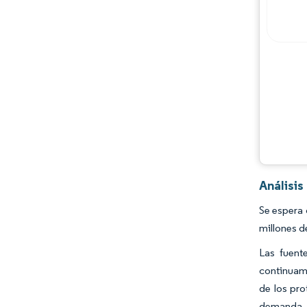
Análisi
Se espera 
millones d
Las fuent
continuame
de los pr
demanda, i