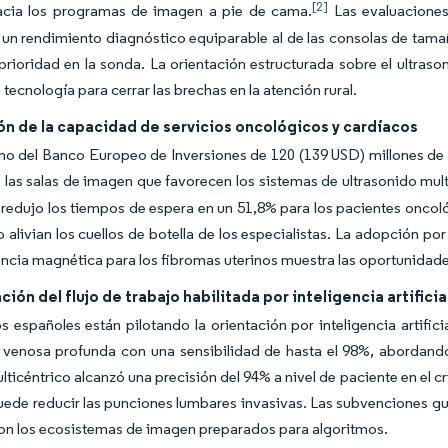
[2]
hacia los programas de imagen a pie de cama.
Las evaluaciones
un rendimiento diagnóstico equiparable al de las consolas de tamañ
 prioridad en la sonda. La orientación estructurada sobre el ultr
 tecnología para cerrar las brechas en la atención rural.
n de la capacidad de servicios oncológicos y cardíacos
o del Banco Europeo de Inversiones de 120 (139 USD) millones de 
las salas de imagen que favorecen los sistemas de ultrasonido mult
 redujo los tiempos de espera en un 51,8% para los pacientes onco
o alivian los cuellos de botella de los especialistas. La adopción por
ncia magnética para los fibromas uterinos muestra las oportunidades
ión del flujo de trabajo habilitada por inteligencia artificia
s españoles están pilotando la orientación por inteligencia artific
 venosa profunda con una sensibilidad de hasta el 98%, abordando
lticéntrico alcanzó una precisión del 94% a nivel de paciente en el cri
 puede reducir las punciones lumbares invasivas. Las subvenciones
on los ecosistemas de imagen preparados para algoritmos.