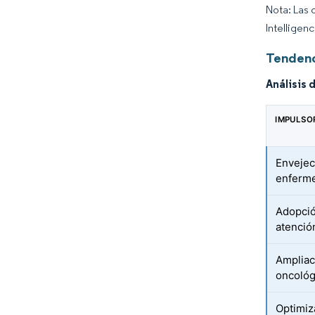
Nota: Las 
Intelligen
Tendenc
Análisis 
IMPULSO
Envejec
enferme
Adopció
atención
Ampliac
oncológ
Optimiza