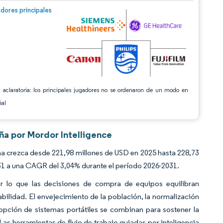
n © Mordor Intelligence. El uso requiere atribución según CC BY 4.0.
dores principales
 aclaratoria: los principales jugadores no se ordenaron de un modo en
ial
ña por Mordor Intelligence
a crezca desde 221,98 millones de USD en 2025 hasta 228,73
31 a una CAGR del 3,04% durante el período 2026-2031.
por lo que las decisiones de compra de equipos equilibran
bilidad. El envejecimiento de la población, la normalización
opción de sistemas portátiles se combinan para sostener la
Las herramientas de flujo de trabajo guiadas por inteligencia