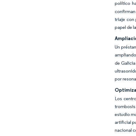
político 
confirman 
triaje con
papel de la
Ampliació
Un préstam
ampliando 
de Galicia
ultrasonid
por resona
Optimizac
Los centro
trombosis
estudio mu
artificial
nacional c