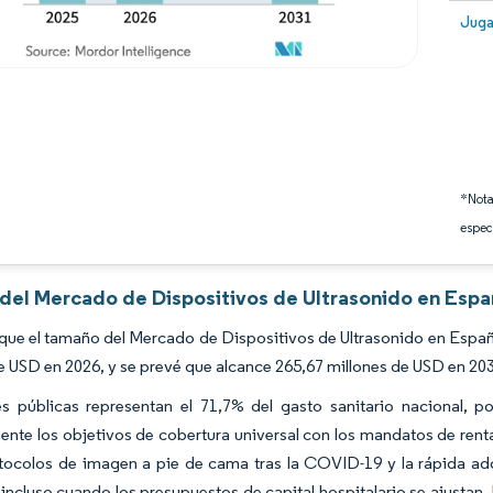
Image
Juga
*Nota
espec
s del Mercado de Dispositivos de Ultrasonido en Espa
que el tamaño del Mercado de Dispositivos de Ultrasonido en Españ
e USD en 2026, y se prevé que alcance 265,67 millones de USD en 20
es públicas representan el 71,7% del gasto sanitario nacional, 
nte los objetivos de cobertura universal con los mandatos de renta
otocolos de imagen a pie de cama tras la COVID-19 y la rápida ad
ncluso cuando los presupuestos de capital hospitalario se ajustan. 