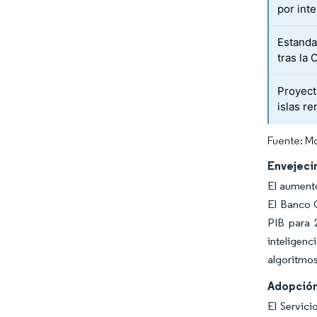
por inte
Estanda
tras la
Proyect
islas r
Fuente: Mo
Envejeci
El aumento
El Banco 
PIB para 2
inteligenc
algoritmos
Adopción 
El Servic