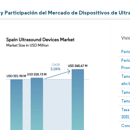
y Participación del Mercado de Dispositivos de Ult
Visi
Perí
Perí
Pron
Tama
año 
Tama
Imagen © Mordor Intelligence. El uso requiere atribució
Tama
Tasa
2031
Conc