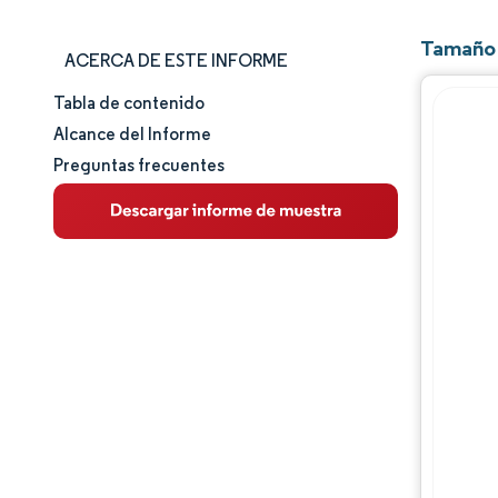
Tamaño 
ACERCA DE ESTE INFORME
Tabla de contenido
Tamaño y cuota de mercado
Alcance del Informe
Preguntas frecuentes
Análisis de mercado
Tendencias e ideas
Análisis de segmentos
Análisis geográfico
Panorama competitivo
Jugadores principales
Desarrollos de la industria