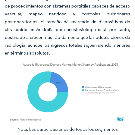
de procedimientos con sistemas portátiles capaces de acceso
vascular, mapeo nervioso y controles pulmonares
postoperatorios. El tamaño del mercado de dispositivos de
ultrasonido en Australia para anestesiología está, por tanto,
destinado a crecer más rápidamente que las adquisiciones de
radiología, aunque los ingresos totales siguen siendo menores
en términos absolutos.
Nota: Las participaciones de todos los segmentos
Imagen © Mordor Intelligence. El uso requiere atribución según CC BY 4.0.