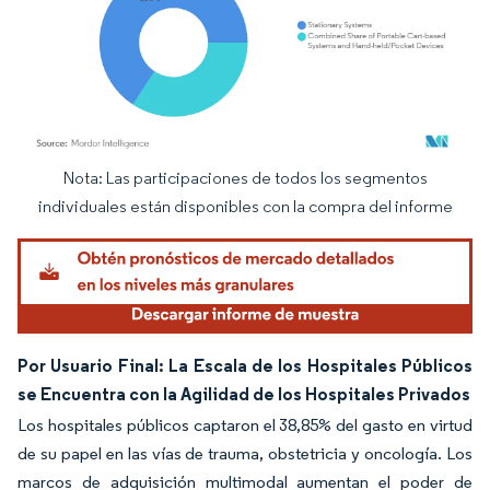
Nota: Las participaciones de todos los segmentos
Imagen © Mordor Intelligence. El uso requiere atribución según CC BY 4.0.
individuales están disponibles con la compra del informe
Por Usuario Final: La Escala de los Hospitales Públicos
se Encuentra con la Agilidad de los Hospitales Privados
Los hospitales públicos captaron el 38,85% del gasto en virtud
de su papel en las vías de trauma, obstetricia y oncología. Los
marcos de adquisición multimodal aumentan el poder de