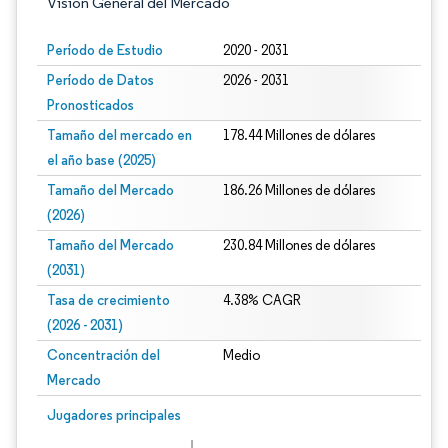
Visión General del Mercado
Período de Estudio
2020 - 2031
Período de Datos
2026 - 2031
Pronosticados
Tamaño del mercado en
178.44 Millones de dólares
el año base (2025)
Tamaño del Mercado
186.26 Millones de dólares
(2026)
Tamaño del Mercado
230.84 Millones de dólares
(2031)
Tasa de crecimiento
4.38% CAGR
(2026 - 2031)
Concentración del
Medio
Mercado
Imagen © Mordor Intelligence. El uso requiere atribución según CC BY 4.0.
Jugadores principales