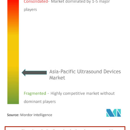
Imagen © Mordor Intelligence. El uso requiere atribución según CC BY 4.0.