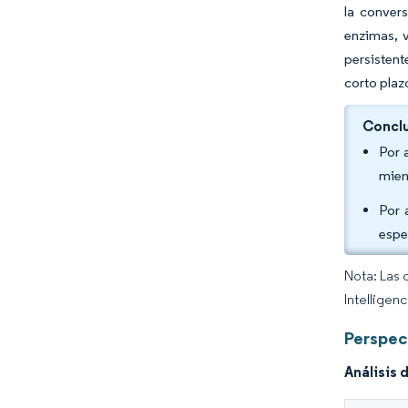
la conver
enzimas, v
persistente
corto plaz
Conclu
Por 
mien
Por 
espe
Nota: Las 
Intelligen
Perspec
Análisis 