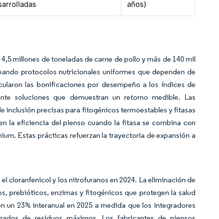
sarrolladas
años)
,5 millones de toneladas de carne de pollo y más de 140 mil
creando protocolos nutricionales uniformes que dependen de
cularon las bonificaciones por desempeño a los índices de
mente soluciones que demuestran un retorno medible. Las
 inclusión precisas para fitogénicos termoestables y fitasas
n la eficiencia del pienso cuando la fitasa se combina con
ium. Estas prácticas refuerzan la trayectoria de expansión a
el cloranfenicol y los nitrofuranos en 2024. La eliminación de
s, prebióticos, enzimas y fitogénicos que protegen la salud
on un 23% interanual en 2025 a medida que los integradores
lizados de residuos máximos. Los fabricantes de piensos