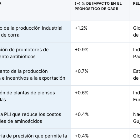
R
(~) % DE IMPACTO EN EL
RE
PRONÓSTICO DE CAGR
 de la producción industrial
+1.2%
Glo
 de corral
de 
ción de promotores de
+0.9%
Ind
ento antibióticos
Pac
ento de la producción
+0.7%
Est
 e incentivos a la exportación
de 
ón de plantas de piensos
+0.6%
Ind
das
Eu
 PLI que reduce los costos
+0.4%
Na
les de aminoácidos
Guj
ía de precisión que permite la
+0.4%
Gl