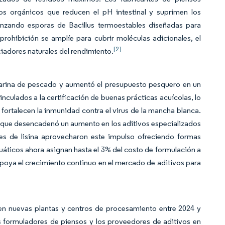
s orgánicos que reducen el pH intestinal y suprimen los
anzando esporas de Bacillus termoestables diseñadas para
rohibición se amplíe para cubrir moléculas adicionales, el
[2]
iadores naturales del rendimiento.
 harina de pescado y aumentó el presupuesto pesquero en un
culados a la certificación de buenas prácticas acuícolas, lo
 fortalecen la inmunidad contra el virus de la mancha blanca.
o que desencadenó un aumento en los aditivos especializados
es de lisina aprovecharon este impulso ofreciendo formas
acuáticos ahora asignan hasta el 3% del costo de formulación a
apoya el crecimiento continuo en el mercado de aditivos para
 en nuevas plantas y centros de procesamiento entre 2024 y
os formuladores de piensos y los proveedores de aditivos en