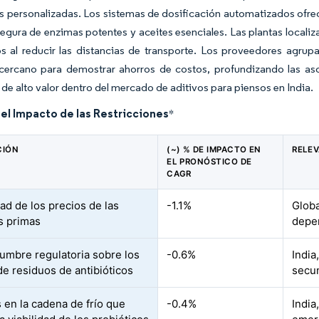
 personalizadas. Los sistemas de dosificación automatizados ofrece
segura de enzimas potentes y aceites esenciales. Las plantas locali
os al reducir las distancias de transporte. Los proveedores agrup
o cercano para demostrar ahorros de costos, profundizando las as
de alto valor dentro del mercado de aditivos para piensos en India.
del Impacto de las Restricciones
*
CIÓN
(~) % DE IMPACTO EN
RELE
EL PRONÓSTICO DE
CAGR
dad de los precios de las
-1.1%
Globa
s primas
depe
dumbre regulatoria sobre los
-0.6%
India
de residuos de antibióticos
secun
 en la cadena de frío que
-0.4%
India