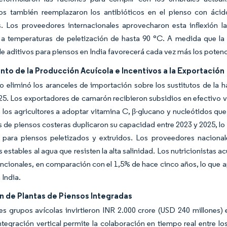
s también reemplazaron los antibióticos en el pienso con ácido
. Los proveedores internacionales aprovecharon esta inflexión l
 a temperaturas de peletización de hasta 90 °C. A medida que la p
 aditivos para piensos en India favorecerá cada vez más los potenc
to de la Producción Acuícola e Incentivos a la Exportación
o eliminó los aranceles de importación sobre los sustitutos de la
5. Los exportadores de camarón recibieron subsidios en efectivo vin
a los agricultores a adoptar vitamina C, β-glucano y nucleótidos que
s de piensos costeras duplicaron su capacidad entre 2023 y 2025, l
 para piensos peletizados y extruidos. Los proveedores nacional
s estables al agua que resisten la alta salinidad. Los nutricionistas 
uncionales, en comparación con el 1,5% de hace cinco años, lo que 
 India.
n de Plantas de Piensos Integradas
s grupos avícolas invirtieron INR 2.000 crore (USD 240 millones)
ntegración vertical permite la colaboración en tiempo real entre l