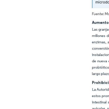
microdo
Fuente: Mo
Aumento d
Las granja
millones 
enzimas, 
conversió
instalacio
de nueva 
probiótico
largo plaz
Prohibic
La Autorid
estos prom
intestinal
avícolas 