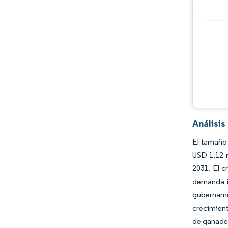
Análisis
El tamaño 
USD 1,12 
2031. El c
demanda in
gubername
crecimient
de ganader