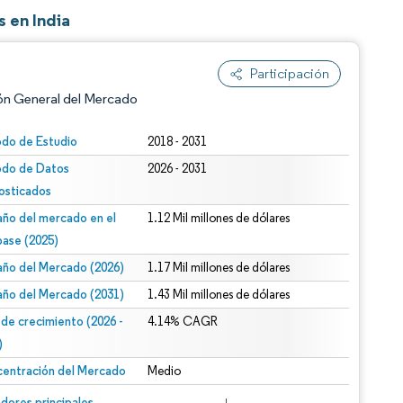
 en India
Participación
ón General del Mercado
odo de Estudio
2018 - 2031
odo de Datos
2026 - 2031
osticados
ño del mercado en el
1.12 Mil millones de dólares
base (2025)
ño del Mercado (2026)
1.17 Mil millones de dólares
n según CC BY 4.0.
ño del Mercado (2031)
1.43 Mil millones de dólares
 de crecimiento (2026 -
4.14% CAGR
)
entración del Mercado
Medio
n © Mordor Intelligence. El uso requiere atribución según CC BY 4.0.
dores principales