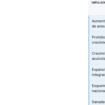
IMPULSO
Aumento
de aves
Prohibi
crecimi
Crecimi
acuícola
Expansi
integra
Esquema
naciona
Ganader