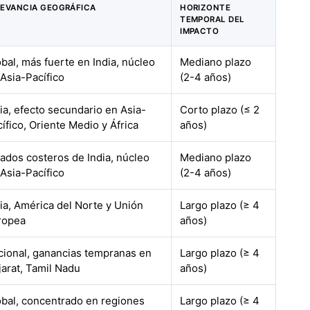
LEVANCIA GEOGRÁFICA
HORIZONTE
TEMPORAL DEL
IMPACTO
bal, más fuerte en India, núcleo
Mediano plazo
Asia-Pacífico
(2-4 años)
ia, efecto secundario en Asia-
Corto plazo (≤ 2
ífico, Oriente Medio y África
años)
ados costeros de India, núcleo
Mediano plazo
Asia-Pacífico
(2-4 años)
ia, América del Norte y Unión
Largo plazo (≥ 4
ropea
años)
cional, ganancias tempranas en
Largo plazo (≥ 4
arat, Tamil Nadu
años)
obal, concentrado en regiones
Largo plazo (≥ 4