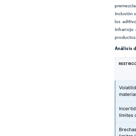
premezclas
inclusión 
los aditiv
infrarroj
productos 
Análisis 
RESTRIC
Volatili
materia
Incerti
límites 
Brechas