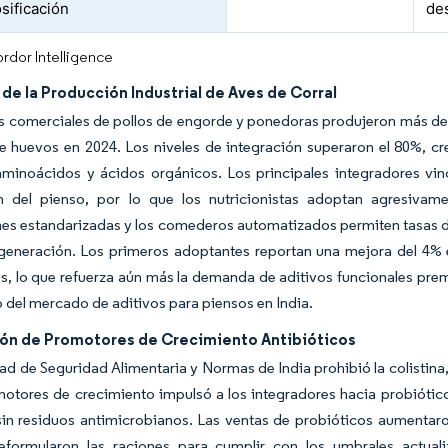
sificación
de
rdor Intelligence
e la Producción Industrial de Aves de Corral
s comerciales de pollos de engorde y ponedoras produjeron más de 4
de huevos en 2024. Los niveles de integración superaron el 80%, 
aminoácidos y ácidos orgánicos. Los principales integradores vin
n del pienso, por lo que los nutricionistas adoptan agresiva
nes estandarizadas y los comederos automatizados permiten tasas de
generación. Los primeros adoptantes reportan una mejora del 4% e
s, lo que refuerza aún más la demanda de aditivos funcionales prem
o del mercado de aditivos para piensos en India.
ión de Promotores de Crecimiento Antibióticos
ad de Seguridad Alimentaria y Normas de India prohibió la colistina, 
otores de crecimiento impulsó a los integradores hacia probiótico
 sin residuos antimicrobianos. Las ventas de probióticos aumentar
reformularon las raciones para cumplir con los umbrales actua