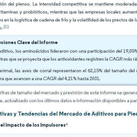
sión del pienso. La intensidad competitiva se mantiene moderad
itaminas y probióticos, mientras que las empresas locales aument
s en la logística de cadena de frío y la volatilidad de los precios de
[1]
o.
siones Clave del Informe
aditivo, los aminoácidos lideraron con una participación del 19,05
tras que se proyecta que los antioxidantes registren la CAGR más rá
animal, las aves de corral representaron el 62,15% del tamaño del
ra que avancen a una CAGR del 4,21% hasta 2031.
cifras de tamaño del mercado y previsión de este informe se gener
ce, actualizado con los últimos datos e información disponibles a par
tivas y Tendencias del Mercado de Aditivos para Pie
del Impacto de los Impulsores
*