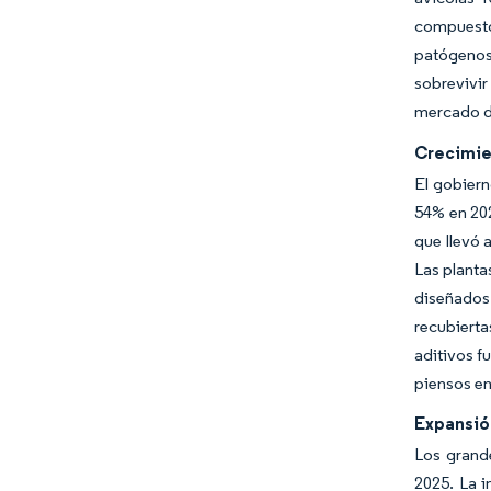
compuesto
patógenos
sobrevivir
mercado de
Crecimien
El gobiern
54% en 202
que llevó 
Las planta
diseñados
recubierta
aditivos f
piensos en
Expansió
Los grande
2025. La i