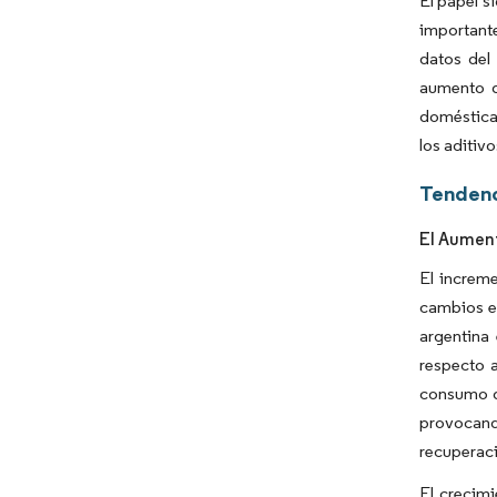
El papel s
important
datos del
aumento d
doméstica 
los aditiv
Tendenc
El Aumen
El increme
cambios en
argentina
respecto 
consumo do
provocando
recuperaci
El crecimi