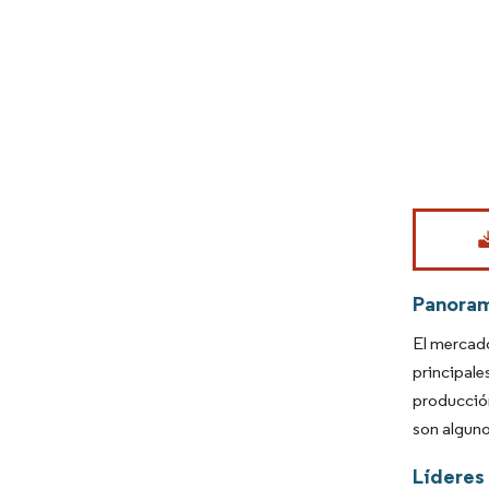
Imagen © Mo
Panora
El mercado
principal
producción
son alguno
Líderes 