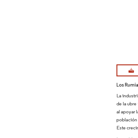
Imagen © Mo
Los Rumi
La industr
de la ubre
al apoyar 
población 
Este creci