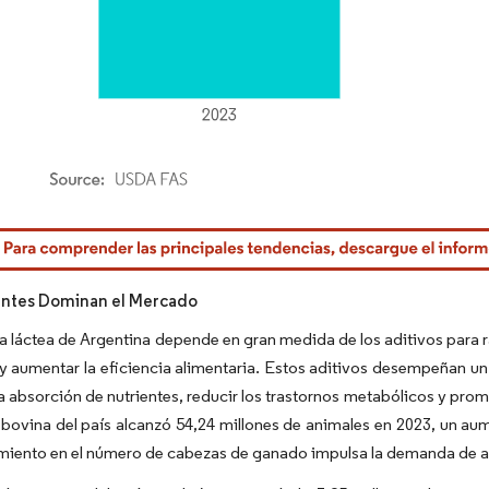
rdor Intelligence. El uso requiere atribución según CC BY 4.0.
antes Dominan el Mercado
ia láctea de Argentina depende en gran medida de los aditivos para r
 y aumentar la eficiencia alimentaria. Estos aditivos desempeñan un
la absorción de nutrientes, reducir los trastornos metabólicos y pro
bovina del país alcanzó 54,24 millones de animales en 2023, un aume
miento en el número de cabezas de ganado impulsa la demanda de ad