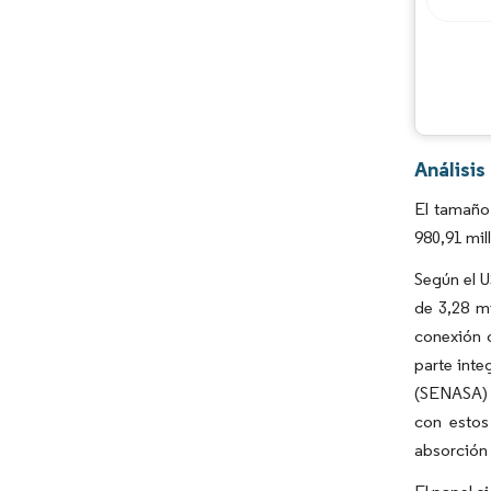
Análisis
El tamaño
980,91 mil
Según el 
de 3,28 m
conexión c
parte inte
(SENASA) m
con estos
absorción 