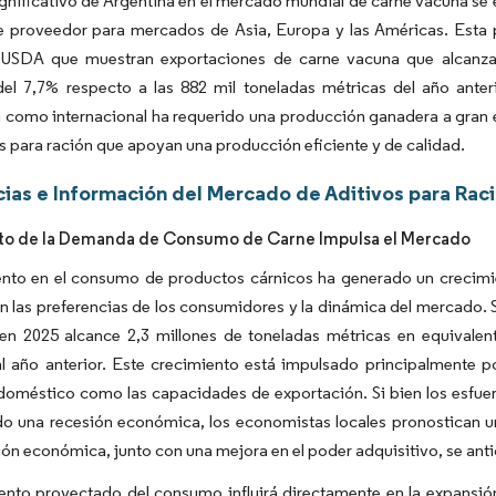
ignificativo de Argentina en el mercado mundial de carne vacuna se 
e proveedor para mercados de Asia, Europa y las Américas. Esta p
 USDA que muestran exportaciones de carne vacuna que alcanza
el 7,7% respecto a las 882 mil toneladas métricas del año ante
como internacional ha requerido una producción ganadera a gran es
os para ración que apoyan una producción eficiente y de calidad.
ias e Información del Mercado de Aditivos para Rac
to de la Demanda de Consumo de Carne Impulsa el Mercado
nto en el consumo de productos cárnicos ha generado un crecimien
 las preferencias de los consumidores y la dinámica del mercado.
 en 2025 alcance 2,3 millones de toneladas métricas en equivale
al año anterior. Este crecimiento está impulsado principalmente 
méstico como las capacidades de exportación. Si bien los esfuerzo
 una recesión económica, los economistas locales pronostican un c
ón económica, junto con una mejora en el poder adquisitivo, se ant
ento proyectado del consumo influirá directamente en la expansió