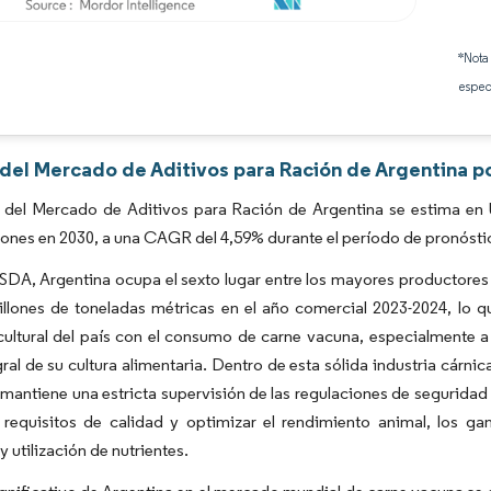
Imagen © Mordor Intelligence. El uso requiere atribución según CC BY 4.0.
*Nota
espec
 del Mercado de Aditivos para Ración de Argentina p
 del Mercado de Aditivos para Ración de Argentina se estima en 
lones en 2030, a una CAGR del 4,59% durante el período de pronósti
USDA, Argentina ocupa el sexto lugar entre los mayores productor
illones de toneladas métricas en el año comercial 2023-2024, lo 
ultural del país con el consumo de carne vacuna, especialmente a 
gral de su cultura alimentaria. Dentro de esta sólida industria cárn
antiene una estricta supervisión de las regulaciones de seguridad 
 requisitos de calidad y optimizar el rendimiento animal, los g
y utilización de nutrientes.