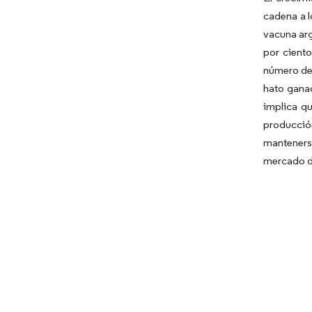
cadena a l
vacuna arg
por ciento
número de 
hato ganad
implica qu
producción
mantenerse
mercado de