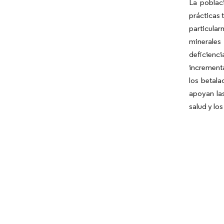
La poblac
prácticas 
particula
minerales
deficienci
incrementa
los betala
apoyan la
salud y lo