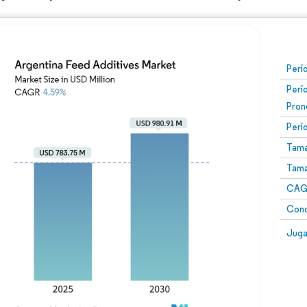
Perí
Perí
Pron
Perí
Tama
Tama
CAGR
Conc
Juga