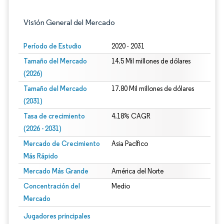
Visión General del Mercado
Período de Estudio
2020 - 2031
Tamaño del Mercado
14.5 Mil millones de dólares
(2026)
Tamaño del Mercado
17.80 Mil millones de dólares
(2031)
Tasa de crecimiento
4.18% CAGR
(2026 - 2031)
Mercado de Crecimiento
Asia Pacífico
Más Rápido
Mercado Más Grande
América del Norte
Concentración del
Medio
Mercado
Imagen © Mordor Intelligence. El uso requiere atribución según CC BY 4.0.
Jugadores principales