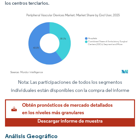
los centros terciarios.
Nota: Las participaciones de todos los segmentos
Imagen © Mordor Intelligence. El uso requiere atribución según CC BY 4.0.
individuales están disponibles con la compra del informe
Análisis Geográfico