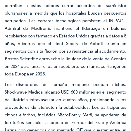
permiten a estos actores cerrar acuerdos de suministro
plurianuales a medida que los hospitales buscan descuentos
agrupados. Las carreras tecnológicas persisten: el IN.PACT
Admiral de Medtronic mantiene el liderazgo en balones
recubiertos con fármaco en Estados Unidos gracias a datos a 5
años, mientras que el stent Supera de Abbott triunfa en
segmentos con alta flexión por su resistencia al acodamiento.
Boston Scientific aprovechó la liquidez de la venta de Axonics
en 2024 para lanzar el balón recubierto con fármaco Ranger en
toda Europa en 2025.
Los disruptores de tamaño mediano ocupan nichos.
Shockwave Medical alcanzó USD 600 millones en el segmento
de litotricia intravascular en cuatro años, presionando a los
proveedores de aterectomía establecidos. Los participantes
chinos e indios, incluidos MicroPort y Meril, se apoderan de
territorios sensibles al precio en Europa del Este y América
Latina con genéricos con marcado CE que cuestan entre un