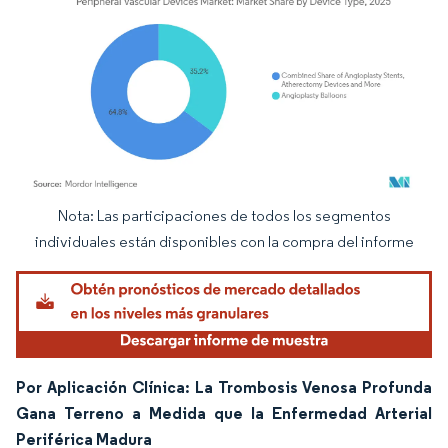
Nota: Las participaciones de todos los segmentos
Imagen © Mordor Intelligence. El uso requiere atribución según CC BY 4.0.
individuales están disponibles con la compra del informe
Por Aplicación Clínica: La Trombosis Venosa Profunda
Gana Terreno a Medida que la Enfermedad Arterial
Periférica Madura