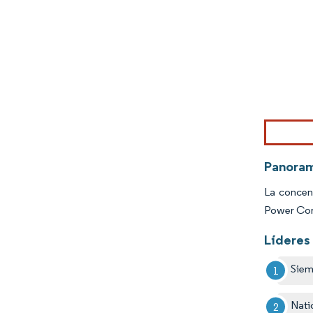
Imagen © Mo
Panora
La concen
Power Corp
Líderes 
Sie
Nati