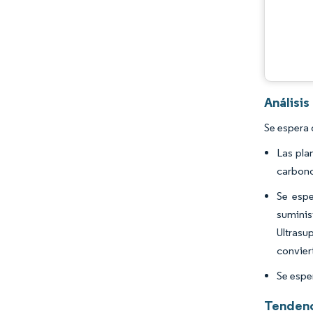
Análisi
Se espera 
Las pla
carbono
Se espe
suminis
Ultrasu
convier
Se espe
Tendenc