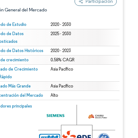
Participación
ón General del Mercado
odo de Estudio
2020 - 2030
odo de Datos
2025 - 2030
osticados
odo de Datos Históricos
2020 - 2023
 de crecimiento
0.58% CAGR
ado de Crecimiento
Asia Pacífico
n según CC BY 4.0.
Rápido
ado Más Grande
Asia Pacífico
entración del Mercado
Alto
n © Mordor Intelligence. El uso requiere atribución según CC BY 4.0.
dores principales