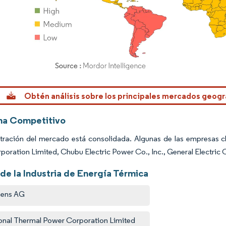
rdor Intelligence. El uso requiere atribución según CC BY 4.0.
Obtén análisis sobre los principales mercados geogr
ma Competitivo
tración del mercado está consolidada. Algunas de las empresas c
oration Limited, Chubu Electric Power Co., Inc., General Electric 
de la Industria de Energía Térmica
mens AG
onal Thermal Power Corporation Limited