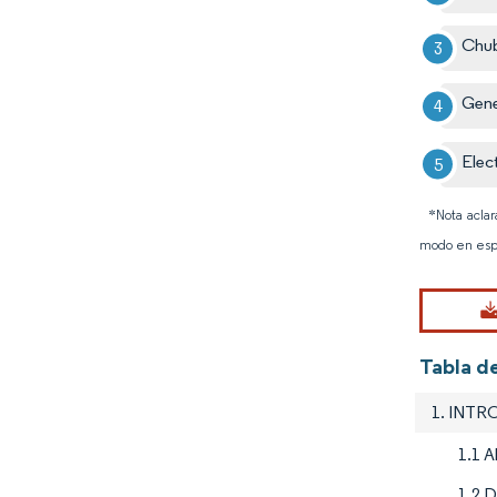
Chub
Gene
Elec
*Nota aclar
modo en esp
Tabla d
1. INT
1.1 A
1.2 D