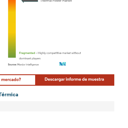
Mordor Intelligence. El uso requiere atribución según CC BY 4.0.
 Térmica