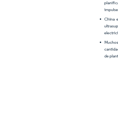
planifi
impulse
China e
ultrasu
electric
Muchos 
cantida
de plan