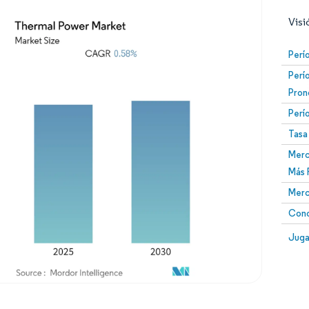
Visi
Perí
Perí
Pron
Perí
Tasa
Merc
Imagen © Mordor Intelligence. El uso requiere atribució
Más 
Merc
Conc
Image
Juga