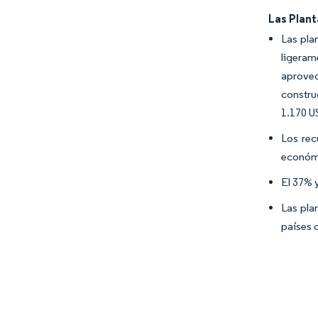
Las Plant
Las pla
ligeram
aprovec
constru
1.170 U
Los rec
económi
El 37% 
Las pla
países 