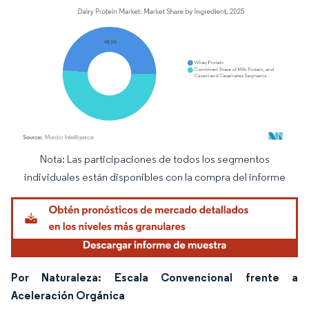
Nota: Las participaciones de todos los segmentos
Imagen © Mordor Intelligence. El uso requiere atribución según CC BY 4.0.
individuales están disponibles con la compra del informe
Por Naturaleza: Escala Convencional frente a
Aceleración Orgánica