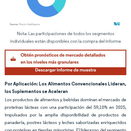
Nota: Las participaciones de todos los segmentos
Imagen © Mordor Intelligence. El uso requiere atribución según CC BY 4.0.
individuales están disponibles con la compra del informe
Por Aplicación: Los Alimentos Convencionales Lideran,
los Suplementos se Aceleran
Los productos de alimentos y bebidas dominan el mercado de
proteínas lácteas con una participación del 59,10% en 2025,
impulsados por la amplia disponibilidad de productos de
panadería, postres lácteos y leches saborizadas enriquecidos
con proteínas en tiendas minoristas. El liderazgo del segmento