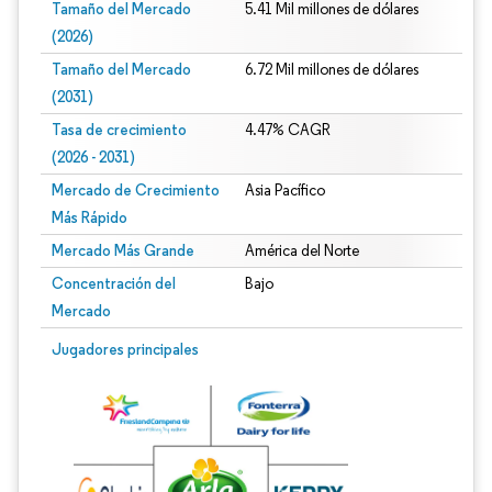
Tamaño del Mercado
5.41 Mil millones de dólares
(2026)
Tamaño del Mercado
6.72 Mil millones de dólares
(2031)
Tasa de crecimiento
4.47% CAGR
(2026 - 2031)
Mercado de Crecimiento
Asia Pacífico
Más Rápido
Mercado Más Grande
América del Norte
Concentración del
Bajo
Mercado
Imagen © Mordor Intelligence. El uso requiere atribución según CC BY 4.0.
Jugadores principales