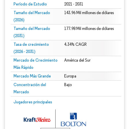
Período de Estudio
2021 - 2031
Tamaño del Mercado
143.96 Mil millones de dólares
(2026)
Tamaño del Mercado
177.98 Mil millones de dólares
(2031)
Tasa de crecimiento
4.34% CAGR
(2026 - 2031)
Mercado de Crecimiento
América del Sur
Más Rápido
Mercado Más Grande
Europa
Concentración del
Bajo
Mercado
Imagen © Mordor Intelligence. El uso requiere atribución según CC BY 4.0.
Jugadores principales