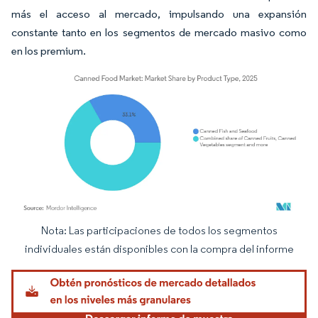
más el acceso al mercado, impulsando una expansión
constante tanto en los segmentos de mercado masivo como
en los premium.
Nota: Las participaciones de todos los segmentos
Imagen © Mordor Intelligence. El uso requiere atribución según CC BY 4.0.
individuales están disponibles con la compra del informe