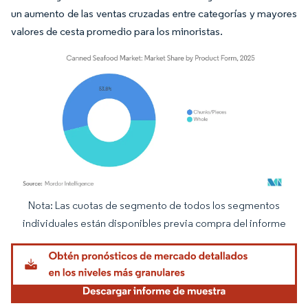
un aumento de las ventas cruzadas entre categorías y mayores
valores de cesta promedio para los minoristas.
Nota: Las cuotas de segmento de todos los segmentos
Imagen © Mordor Intelligence. El uso requiere atribución según CC BY 4.0.
individuales están disponibles previa compra del informe