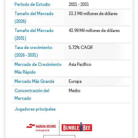
Período de Estudio
2021 - 2031
Tamaño del Mercado
33.3 Mil millones de dólares
(2026)
Tamaño del Mercado
43.98 Mil millones de dólares
(2031)
Tasa de crecimiento
5.72% CAGR
(2026 - 2031)
Mercado de Crecimiento
Asia Pacífico
Más Rápido
Mercado Más Grande
Europa
Concentración del
Medio
Mercado
Imagen © Mordor Intelligence. El uso requiere atribución según CC BY 4.0.
Jugadores principales