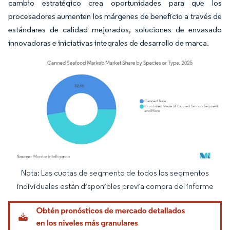
cambio estratégico crea oportunidades para que los
procesadores aumenten los márgenes de beneficio a través de
estándares de calidad mejorados, soluciones de envasado
innovadoras e iniciativas integrales de desarrollo de marca.
Nota: Las cuotas de segmento de todos los segmentos
Imagen © Mordor Intelligence. El uso requiere atribución según CC BY 4.0.
individuales están disponibles previa compra del informe