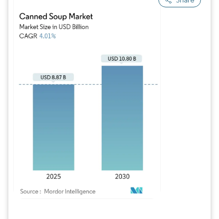
Imagen © Mordor Intelligence. El uso requiere atribución según CC BY 4.0.