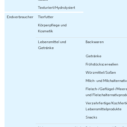
Texturiert/Hydrolysiert
Endverbraucher
Tierfutter
Körperpflege und
Kosmetik
Lebensmittel und
Backwaren
Getränke
Getränke
Frühstückscerealien
Würzmittel/Soßen
Milch- und Milchalternati
Fleisch-/Geflügel-/Meere
und Fleischalternativprod
Verzehrfertige/Kochfert
Lebensmittelprodukte
Snacks