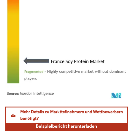
Bild © Mordor Intelligence. Wiederverwendung erfordert Namensnennung gemäß