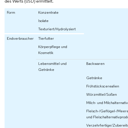
des Werts (USD) ermittelt.
Form
Konzentrate
Isolate
Texturiert/Hydrolysiert
Endverbraucher
Tierfutter
Körperpflege und
Kosmetik
Lebensmittel und
Backwaren
Getränke
Getränke
Frühstückscerealien
Würzmittel/Soßen
Milch- und Milchalternati
Fleisch-/Geflügel-/Meere
und Fleischalternativprod
Verzehrfertige/Zubereit