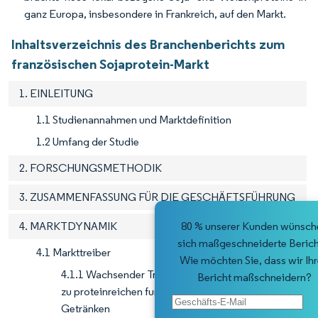
ganz Europa, insbesondere in Frankreich, auf den Markt.
Inhaltsverzeichnis des Branchenberichts zum
französischen Sojaprotein-Markt
1. EINLEITUNG
1.1 Studienannahmen und Marktdefinition
1.2 Umfang der Studie
2. FORSCHUNGSMETHODIK
3. ZUSAMMENFASSUNG FÜR DIE GESCHÄFTSFÜHRUNG
4. MARKTDYNAMIK
80 % unserer Kunden wünsch
sich maßgeschneiderte Berich
4.1 Markttreiber
Wie möchten Sie, dass wir Ih
4.1.1 Wachsender Trend und zunehmende Neigung
Bericht maßschneidern?
zu proteinreichen funktionellen Lebensmitteln und
Getränken