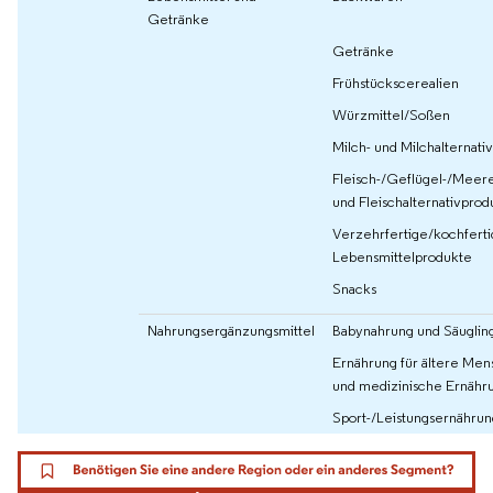
Getränke
Getränke
Frühstückscerealien
Würzmittel/Soßen
Milch- und Milchalternati
Fleisch-/Geflügel-/Meere
und Fleischalternativprod
Verzehrfertige/kochfert
Lebensmittelprodukte
Snacks
Nahrungsergänzungsmittel
Babynahrung und Säuglin
Ernährung für ältere Me
und medizinische Ernähr
Sport-/Leistungsernährun