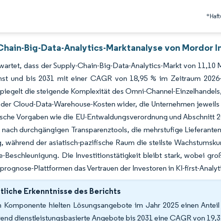
*Haft
Chain-Big-Data-Analytics-Marktanalyse von Mordor I
wartet, dass der Supply-Chain-Big-Data-Analytics-Markt von 11,10 M
st und bis 2031 mit einer CAGR von 18,95 % im Zeitraum 2026–2
piegelt die steigende Komplexität des Omni-Channel-Einzelhandels
der Cloud-Data-Warehouse-Kosten wider, die Unternehmen jeweils z
ische Vorgaben wie die EU-Entwaldungsverordnung und Abschnitt 20
nach durchgängigen Transparenztools, die mehrstufige Lieferantend
, während der asiatisch-pazifische Raum die steilste Wachstumsku
eschleunigung. Die Investitionstätigkeit bleibt stark, wobei groß
rognose-Plattformen das Vertrauen der Investoren in KI-first-Analy
liche Erkenntnisse des Berichts
 Komponente hielten Lösungsangebote im Jahr 2025 einen Anteil 
end dienstleistungsbasierte Angebote bis 2031 eine CAGR von 19,32