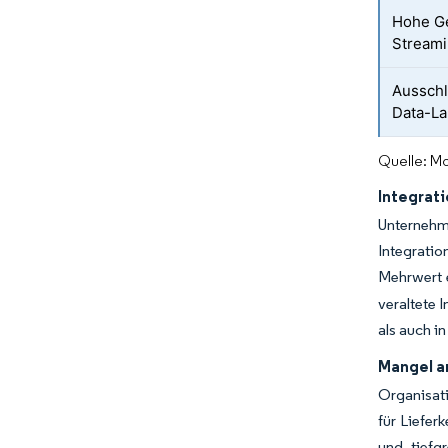
Hohe Ge
Streami
Ausschl
Data-La
Quelle: Mo
Integrat
Unterneh
Integratio
Mehrwert 
veraltete 
als auch i
Mangel a
Organisat
für Liefer
und tiefg