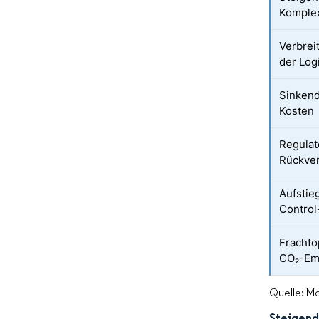
Komplex
Verbrei
der Logi
Sinken
Kosten
Regulat
Rückver
Aufstieg
Contro
Frachto
CO₂-Emi
Quelle: Mo
Steigend