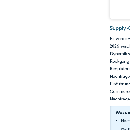
Branchenentwicklungen
Supply-
Es wird er
2026 wäch
Dynamik s
Rückgang 
Regulator
Nachfrage 
Einführung
Commerce-B
Nachfragep
Wesent
Nach
währ