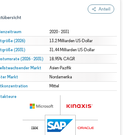
Anteil
tübersicht
ienzeitraum
2020 - 2031
tgröße (2026)
13.2 Milliarden US-Dollar
tgröße (2031)
31.44 Milliarden US-Dollar
stumsrate (2026 - 2031)
18.95% CAGR
ellstwachsender Markt
Asien-Pazifik
ter Markt
dert Namensnennung gemäß CC BY 4.0.
Nordamerika
tkonzentration
Mittel
© Mordor Intelligence. Wiederverwendung erfordert Namensnennung gemäß CC BY 4.0.
takteure