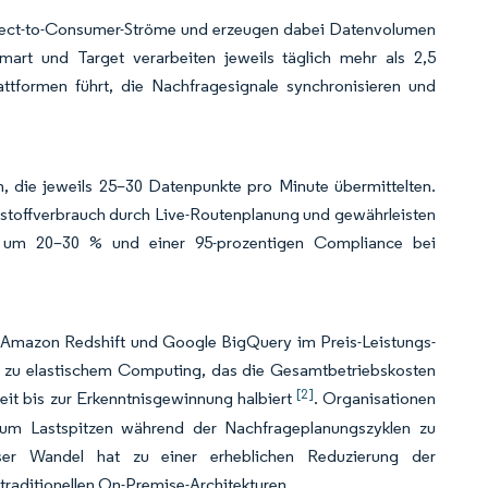
 Direct-to-Consumer-Ströme und erzeugen dabei Datenvolumen
lmart und Target verarbeiten jeweils täglich mehr als 2,5
attformen führt, die Nachfragesignale synchronisieren und
in, die jeweils 25–30 Datenpunkte pro Minute übermittelten.
ftstoffverbrauch durch Live-Routenplanung und gewährleisten
en um 20–30 % und einer 95-prozentigen Compliance bei
 Amazon Redshift und Google BigQuery im Preis-Leistungs-
 zu elastischem Computing, das die Gesamtbetriebskosten
[2]
it bis zur Erkenntnisgewinnung halbiert
. Organisationen
, um Lastspitzen während der Nachfrageplanungszyklen zu
eser Wandel hat zu einer erheblichen Reduzierung der
traditionellen On-Premise-Architekturen.