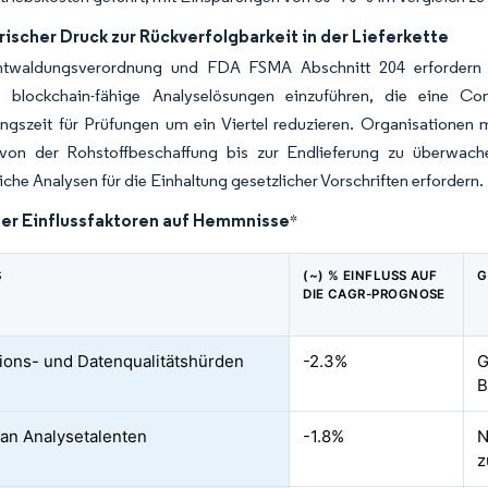
ischer Druck zur Rückverfolgbarkeit in der Lieferkette
twaldungsverordnung und FDA FSMA Abschnitt 204 erfordern d
t, blockchain-fähige Analyselösungen einzuführen, die eine 
ungszeit für Prüfungen um ein Viertel reduzieren. Organisatione
von der Rohstoffbeschaffung bis zur Endlieferung zu überwach
liche Analysen für die Einhaltung gesetzlicher Vorschriften erfordern.
der Einflussfaktoren auf Hemmnisse
*
S
(~) % EINFLUSS AUF
G
DIE CAGR-PROGNOSE
tions- und Datenqualitätshürden
-2.3%
G
B
an Analysetalenten
-1.8%
N
z