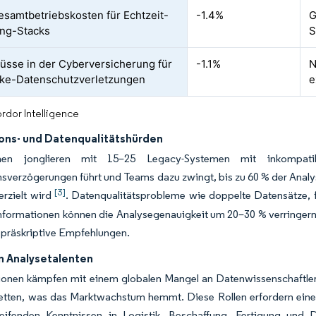
samtbetriebskosten für Echtzeit-
-1.4%
G
ng-Stacks
S
üsse in der Cyberversicherung für
-1.1%
N
ke-Datenschutzverletzungen
e
rdor Intelligence
ions- und Datenqualitätshürden
men jonglieren mit 15–25 Legacy-Systemen mit inkompat
nsverzögerungen führt und Teams dazu zwingt, bis zu 60 % der Anal
[3]
erzielt wird
. Datenqualitätsprobleme wie doppelte Datensätze,
Informationen können die Analysegenauigkeit um 20–30 % verringern.
n präskriptive Empfehlungen.
n Analysetalenten
ionen kämpfen mit einem globalen Mangel an Datenwissenschaftlern
ketten, was das Marktwachstum hemmt. Diese Rollen erfordern eine
reifenden Kenntnissen in Logistik, Beschaffung, Fertigung und Di