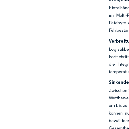
Einzelhänd
im Multi-
Petabyte 
Fehlbestä
Verbreitu
Logistikbe
Fortschrit
die Integ
temperatur
Sinkende
Zwischen 
Wettbewer
um bis zu
können nu
bewältig
Gesamtbetr