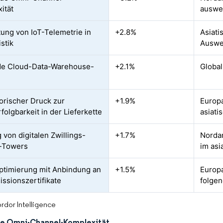
ität
auswe
tung von IoT-Telemetrie in
+2.8%
Asiati
stik
Auswe
de Cloud-Data-Warehouse-
+2.1%
Global
orischer Druck zur
+1.9%
Europ
folgbarkeit in der Lieferkette
asiati
 von digitalen Zwillings-
+1.7%
Nordam
l-Towers
im asi
ptimierung mit Anbindung an
+1.5%
Europ
ssionszertifikate
folge
rdor Intelligence
e Omni-Channel-Komplexität