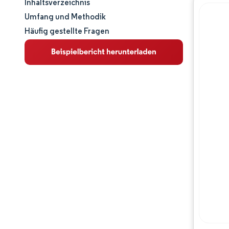
Inhaltsverzeichnis
Marktgröße und -anteil
Umfang und Methodik
Häufig gestellte Fragen
Marktanalyse
Trends und Einblicke
Segmentanalyse
Geografische Analyse
Regulatorisches Umfeld
Wertschöpfungskettenanalyse
Wettbewerbslandschaft
Hauptakteure
Chancen & Aussichten