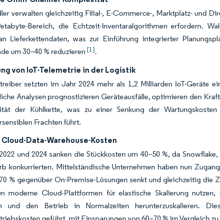
ler verwalten gleichzeitig Filial-, E-Commerce-, Marktplatz- und
Petabyte-Bereich, die Echtzeit-Inventaralgorithmen erfordern. Wa
an Lieferkettendaten, was zur Einführung integrierter Planungspl
[1]
nde um 30–40 % reduzieren
.
ng von IoT-Telemetrie in der Logistik
treiber setzten im Jahr 2024 mehr als 1,2 Milliarden IoT-Geräte e
tliche Analysen prognostizieren Geräteausfälle, optimieren den Kra
rität der Kühlkette, was zu einer Senkung der Wartungskost
sensiblen Frachten führt.
 Cloud-Data-Warehouse-Kosten
2022 und 2024 sanken die Stückkosten um 40–50 %, da Snowflake,
b konkurrierten. Mittelständische Unternehmen haben nun Zugang
 70 % gegenüber On-Premise-Lösungen senkt und gleichzeitig die Ze
n moderne Cloud-Plattformen für elastische Skalierung nutzen
en und den Betrieb in Normalzeiten herunterzuskalieren. Di
iebskosten geführt, mit Einsparungen von 60–70 % im Vergleich zu 