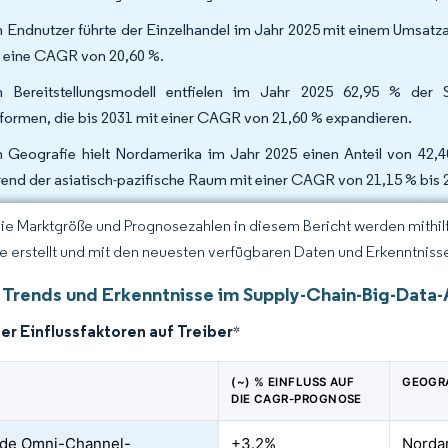
 Endnutzer führte der Einzelhandel im Jahr 2025 mit einem Umsatza
 eine CAGR von 20,60 %.
 Bereitstellungsmodell entfielen im Jahr 2025 62,95 % der Su
tformen, die bis 2031 mit einer CAGR von 21,60 % expandieren.
 Geografie hielt Nordamerika im Jahr 2025 einen Anteil von 42,4
end der asiatisch-pazifische Raum mit einer CAGR von 21,15 % bis 
Die Marktgröße und Prognosezahlen in diesem Bericht werden mithi
ce erstellt und mit den neuesten verfügbaren Daten und Erkenntnisse
 Trends und Erkenntnisse im Supply-Chain-Big-Data-
er Einflussfaktoren auf Treiber
*
(~) % EINFLUSS AUF
GEOGR
DIE CAGR-PROGNOSE
nde Omni-Channel-
+3.2%
Nordam