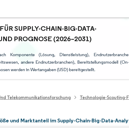
ÜR SUPPLY-CHAIN-BIG-DATA-A
ND PROGNOSE (2026–2031)
 nach Komponente (Lösung, Dienstleistung), Endnutzerbranche
eitswesen, andere Endnutzerbranchen), Bereitstellungsmodell (On-
osen werden in Wertangaben (USD) bereitgestellt.
 Und Telekommunikationsforschung
Technologie-Scouting-
öße und Marktanteil im Supply-Chain-Big-Data-Analy