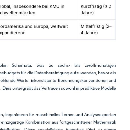
lobal, insbesondere bei KMU in
Kurzfristig (≤ 2
chwellenmärkten
Jahre)
ordamerika und Europa, weltweit
Mittelfristig (2–
xpandierend
4 Jahre)
iblen Schemata, was zu sechs- bis zwölfmonatigen
ysebudgets für die Datenbereinigung aufzuwenden, bevor ein
 fehlende Werte, inkonsistente Benennungskonventionen und
 Dies untergräbt das Vertrauen sowohl in prädiktive Modelle
, Ingenieuren für maschinelles Lernen und Analyseexperten
 einzigartige Kombination aus fortgeschrittener Mathematik
stribution. Diese spezialisierte Expertise führt zu einem