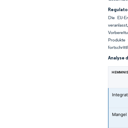
Regulator
Die EU-En
veranlass
Vorbereit
Produkte 
fortschritt
Analyse 
HEMMNI
Integra
Mangel 