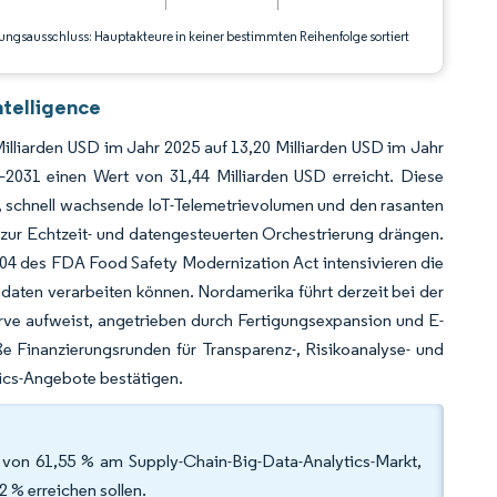
ungsausschluss: Hauptakteure in keiner bestimmten Reihenfolge sortiert
ntelligence
illiarden USD im Jahr 2025 auf 13,20 Milliarden USD im Jahr
031 einen Wert von 31,44 Milliarden USD erreicht. Diese
, schnell wachsende IoT-Telemetrievolumen und den rasanten
ur Echtzeit- und datengesteuerten Orchestrierung drängen.
4 des FDA Food Safety Modernization Act intensivieren die
aten verarbeiten können. Nordamerika führt derzeit bei der
rve aufweist, angetrieben durch Fertigungsexpansion und E-
e Finanzierungsrunden für Transparenz-, Risikoanalyse- und
tics-Angebote bestätigen.
von 61,55 % am Supply-Chain-Big-Data-Analytics-Markt,
 % erreichen sollen.