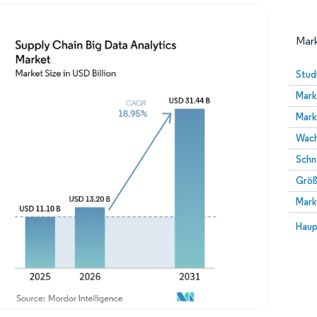
Mark
Stud
Mark
Mark
Wach
Schn
Größ
Bild © Mordor Intelligence. Wiederverwendung erfor
Mark
Bild 
Haup