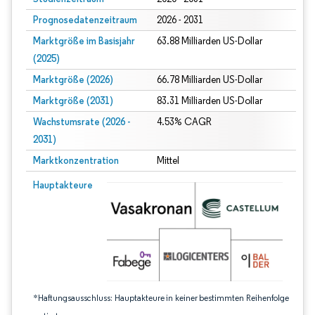
Prognosedatenzeitraum
2026 - 2031
Marktgröße im Basisjahr
63.88 Milliarden US-Dollar
(2025)
Marktgröße (2026)
66.78 Milliarden US-Dollar
Marktgröße (2031)
83.31 Milliarden US-Dollar
Wachstumsrate (2026 -
4.53% CAGR
2031)
Marktkonzentration
Mittel
Bild © Mordor Intelligence. Wiederverwendung erfordert Namensnennung gem
Hauptakteure
*Haftungsausschluss: Hauptakteure in keiner bestimmten Reihenfolge