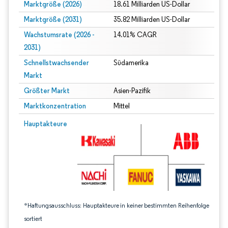
Marktgröße (2026)
18.61 Milliarden US-Dollar
Marktgröße (2031)
35.82 Milliarden US-Dollar
Wachstumsrate (2026 -
14.01% CAGR
2031)
Schnellstwachsender
Südamerika
Markt
Größter Markt
Asien-Pazifik
Marktkonzentration
Mittel
Bild © Mordor Intelligence. Wiederverwendung erfordert Namensnennung gem
Hauptakteure
*Haftungsausschluss: Hauptakteure in keiner bestimmten Reihenfolge
sortiert