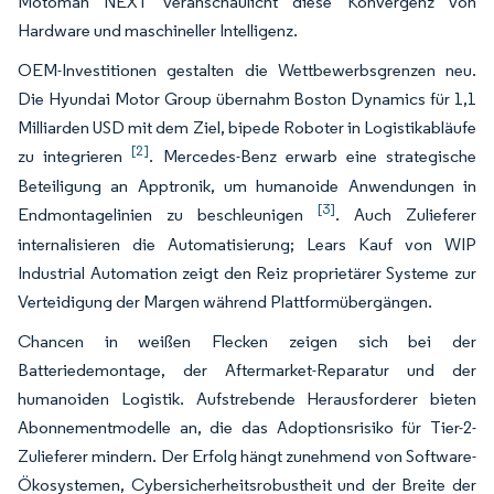
Motoman NEXT veranschaulicht diese Konvergenz von
Hardware und maschineller Intelligenz.
OEM-Investitionen gestalten die Wettbewerbsgrenzen neu.
Die Hyundai Motor Group übernahm Boston Dynamics für 1,1
Milliarden USD mit dem Ziel, bipede Roboter in Logistikabläufe
[2]
zu integrieren
. Mercedes-Benz erwarb eine strategische
Beteiligung an Apptronik, um humanoide Anwendungen in
[3]
Endmontagelinien zu beschleunigen
. Auch Zulieferer
internalisieren die Automatisierung; Lears Kauf von WIP
Industrial Automation zeigt den Reiz proprietärer Systeme zur
Verteidigung der Margen während Plattformübergängen.
Chancen in weißen Flecken zeigen sich bei der
Batteriedemontage, der Aftermarket-Reparatur und der
humanoiden Logistik. Aufstrebende Herausforderer bieten
Abonnementmodelle an, die das Adoptionsrisiko für Tier-2-
Zulieferer mindern. Der Erfolg hängt zunehmend von Software-
Ökosystemen, Cybersicherheitsrobustheit und der Breite der