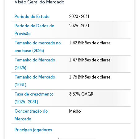
Visão Geral do Mercado
Período de Estudo
2020 - 2031
Período de Dados de
2026 - 2031
Previsão
Tamanho do mercado no
1.42 Bilhões de dólares
ano base (2025)
Tamanho do Mercado
1.47 Bilhões de dólares
(2026)
Tamanho do Mercado
1.75 Bilhões de dólares
(2031)
Taxa de crescimento
3.57% CAGR
(2026 - 2031)
Concentração do
Médio
Mercado
Imagem © Mordor Intelligence. O reuso requer atribuição conforme CC BY 4.0.
Principais jogadores