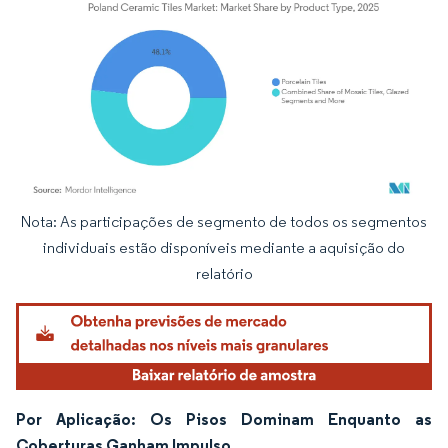
Nota: As participações de segmento de todos os segmentos
Imagem © Mordor Intelligence. O reuso requer atribuição conforme CC BY 4.0.
individuais estão disponíveis mediante a aquisição do
relatório
Por Aplicação: Os Pisos Dominam Enquanto as
Coberturas Ganham Impulso