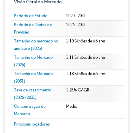
Visão Geral do Mercado
Período de Estudo
2020 - 2031
Período de Dados de
2026 - 2031
Previsão
Tamanho do mercado no
1.10 Bilhões de dólares
ano base (2025)
Tamanho do Mercado
1.11 Bilhões de dólares
(2026)
Tamanho do Mercado
1.18 Bilhões de dólares
(2031)
Taxa de crescimento
1.23% CAGR
(2026 - 2031)
Concentração do
Médio
Mercado
Imagem © Mordor Intelligence. O reuso requer atribuição conforme CC BY 4.0.
Principais jogadores