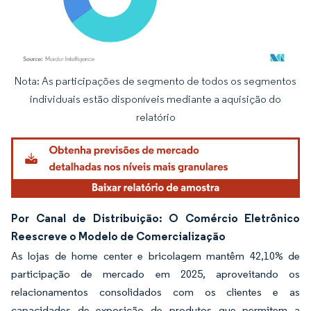
Nota: As participações de segmento de todos os segmentos
Imagem © Mordor Intelligence. O reuso requer atribuição conforme CC BY 4.0.
individuais estão disponíveis mediante a aquisição do
relatório
Por Canal de Distribuição: O Comércio Eletrônico
Reescreve o Modelo de Comercialização
As lojas de home center e bricolagem mantêm 42,10% de
participação de mercado em 2025, aproveitando os
relacionamentos consolidados com os clientes e as
capacidades de exposição de produtos que permitem a