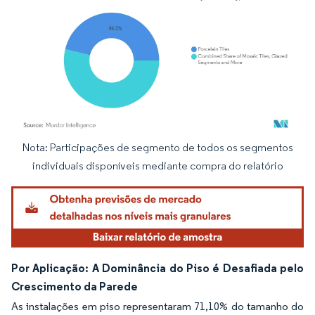
Nota: Participações de segmento de todos os segmentos
Imagem © Mordor Intelligence. O reuso requer atribuição conforme CC BY 4.0.
individuais disponíveis mediante compra do relatório
Por Aplicação: A Dominância do Piso é Desafiada pelo
Crescimento da Parede
As instalações em piso representaram 71,10% do tamanho do