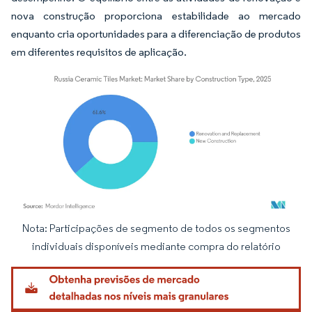
nova construção proporciona estabilidade ao mercado
enquanto cria oportunidades para a diferenciação de produtos
em diferentes requisitos de aplicação.
Nota: Participações de segmento de todos os segmentos
Imagem © Mordor Intelligence. O reuso requer atribuição conforme CC BY 4.0.
individuais disponíveis mediante compra do relatório