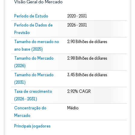
Visão Geral do Mercado
Período de Estudo
2020 - 2031
Período de Dados de
2026 - 2031
Previsão
Tamanho do mercado no
2.90 Bilhões de dólares
ano base (2025)
Tamanho do Mercado
2.98 Bilhões de dólares
(2026)
Tamanho do Mercado
3.45 Bilhões de dólares
(2031)
Taxa de crescimento
2.92% CAGR
(2026 - 2031)
Concentração do
Médio
Mercado
Imagem © Mordor Intelligence. O reuso requer atribuição conforme CC BY 4.0.
Principais jogadores