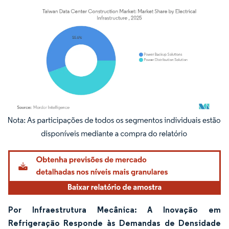
Imagem © Mordor Intelligence. O reuso requer atribuição conforme CC BY 4.0.
Por Infraestrutura Mecânica: A Inovação em
Refrigeração Responde às Demandas de Densidade