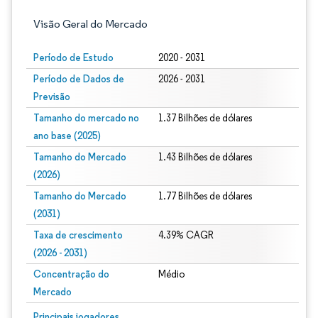
Visão Geral do Mercado
Período de Estudo
2020 - 2031
Período de Dados de
2026 - 2031
Previsão
Tamanho do mercado no
1.37 Bilhões de dólares
ano base (2025)
Tamanho do Mercado
1.43 Bilhões de dólares
(2026)
Tamanho do Mercado
1.77 Bilhões de dólares
(2031)
Taxa de crescimento
4.39% CAGR
(2026 - 2031)
Concentração do
Médio
Mercado
Imagem © Mordor Intelligence. O reuso requer atribuição conforme CC BY 4.0.
Principais jogadores