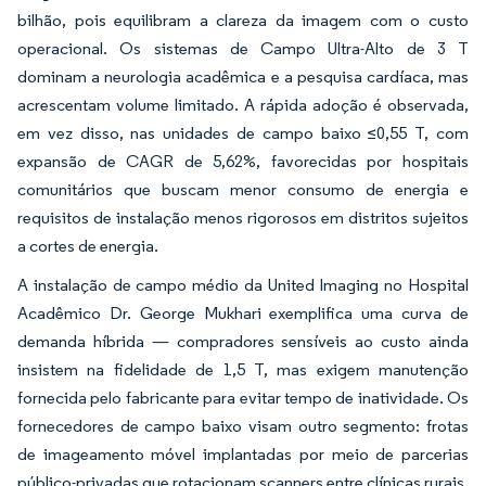
bilhão, pois equilibram a clareza da imagem com o custo
operacional. Os sistemas de Campo Ultra-Alto de 3 T
dominam a neurologia acadêmica e a pesquisa cardíaca, mas
acrescentam volume limitado. A rápida adoção é observada,
em vez disso, nas unidades de campo baixo ≤0,55 T, com
expansão de CAGR de 5,62%, favorecidas por hospitais
comunitários que buscam menor consumo de energia e
requisitos de instalação menos rigorosos em distritos sujeitos
a cortes de energia.
A instalação de campo médio da United Imaging no Hospital
Acadêmico Dr. George Mukhari exemplifica uma curva de
demanda híbrida — compradores sensíveis ao custo ainda
insistem na fidelidade de 1,5 T, mas exigem manutenção
fornecida pelo fabricante para evitar tempo de inatividade. Os
fornecedores de campo baixo visam outro segmento: frotas
de imageamento móvel implantadas por meio de parcerias
público-privadas que rotacionam scanners entre clínicas rurais.