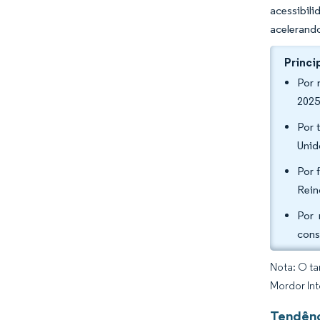
acessibil
acelerando
Princi
Por 
2025
Por 
Unid
Por 
Rein
Por 
cons
Nota: O ta
Mordor Int
Tendênc