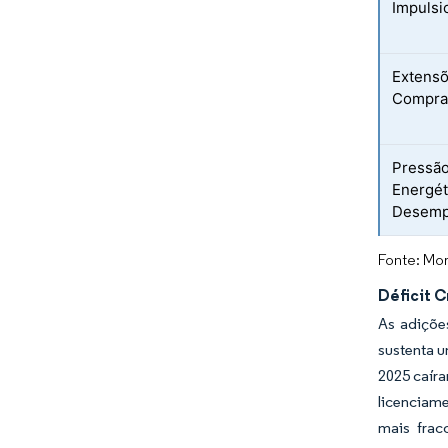
Impulsi
Extensõ
Comprar
Pressão
Energét
Desemp
Fonte: Mor
Déficit 
As adiçõe
sustenta u
2025 caíra
licenciame
mais frac