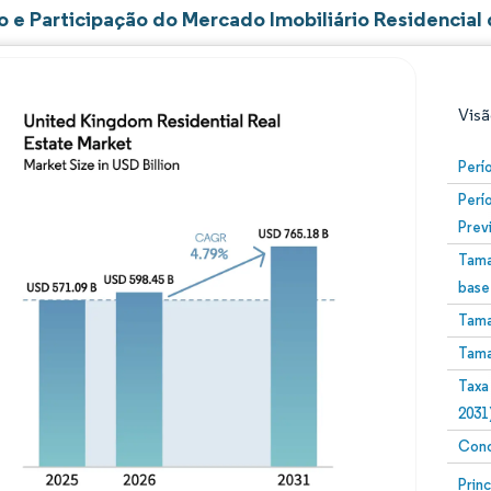
 e Participação do Mercado Imobiliário Residencial
Visã
Perí
Perí
Prev
Tama
base
Tama
Imagem © Mordor Intelligence. O reuso requer atribuiç
Tama
Taxa
2031
Conc
Image
Prin