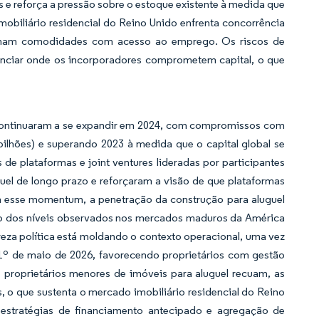
e reforça a pressão sobre o estoque existente à medida que
obiliário residencial do Reino Unido enfrenta concorrência
ombinam comodidades com acesso ao emprego. Os riscos de
luenciar onde os incorporadores comprometem capital, o que
iar continuaram a se expandir em 2024, com compromissos com
bilhões) e superando 2023 à medida que o capital global se
es de plataformas e joint ventures lideradas por participantes
uel de longo prazo e reforçaram a visão de que plataformas
 esse momentum, a penetração da construção para aluguel
o dos níveis observados nos mercados maduros da América
areza política está moldando o contexto operacional, uma vez
e 1º de maio de 2026, favorecendo proprietários com gestão
 proprietários menores de imóveis para aluguel recuam, as
 o que sustenta o mercado imobiliário residencial do Reino
s estratégias de financiamento antecipado e agregação de