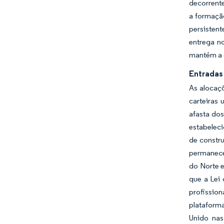
decorrent
a formação
persisten
entrega n
mantém a o
Entradas 
As alocaçõ
carteiras 
afasta dos
estabeleci
de constr
permanece
do Norte e
que a Lei 
profissio
plataforma
Unido nas