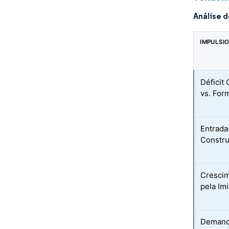
Análise 
IMPULSI
Déficit
vs. For
Entradas
Constru
Crescim
pela Im
Demand