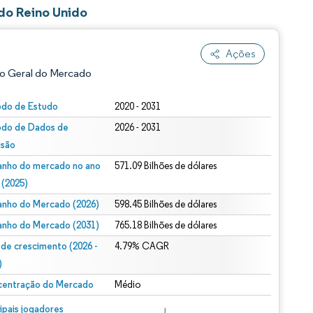
 do Reino Unido
Ações
o Geral do Mercado
odo de Estudo
2020 - 2031
odo de Dados de
2026 - 2031
isão
nho do mercado no ano
571.09 Bilhões de dólares
 (2025)
nho do Mercado (2026)
598.45 Bilhões de dólares
ão conforme CC BY 4.0.
nho do Mercado (2031)
765.18 Bilhões de dólares
 de crescimento (2026 -
4.79% CAGR
)
entração do Mercado
Médio
m © Mordor Intelligence. O reuso requer atribuição conforme CC BY 4.0.
cipais jogadores