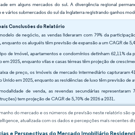
idade em alguns mercados do sul. A divergência regional permane
 e vários submercados do sul da Inglaterra registrando ganhos mo
pais Conclusões do Relatório
modelo de negócio, as vendas lideraram com 79% da participação
, enquanto os aluguéis têm previsão de expansão a um CAGR de 5,4
tipo de imóvel, apartamentos e condomínios detinham 62,11% da pa
o em 2025, enquanto vilas e casas térreas têm projeção de crescim
faixa de preço, os imóveis de mercado intermediário capturaram 4
o Unido em 2025, enquanto as residências de luxo têm previsão de
modalidade de venda, as revendas secundárias representaram 
truções) tem projeção de CAGR de 5,70% de 2026 a 2031.
manho do mercado e os números de previsão neste relatório são ge
elligence, atualizada com os dados e percepções mais recentes di
ias e Perspectivas do Mercado Imobiliário Residenci