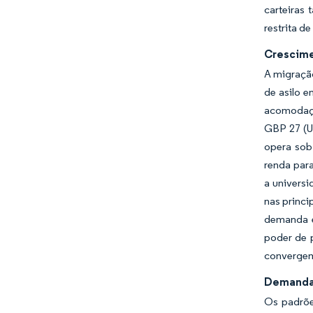
carteiras
restrita de
Crescime
A migração
de asilo e
acomodaçã
GBP 27 (US
opera sob
renda par
a universi
nas princi
demanda e
poder de 
convergem 
Demanda 
Os padrõe