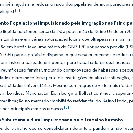
 também ajudam a reduzir o risco dos pipelines de incorporadores
[2]
 aluguel.
nto Populacional Impulsionado pela Imigração nas Principa
 líquida adicionou cerca de 1% à população do Reino Unido em 202
m Londres e em várias autoridades locais que ultrapassaram os lim
o em hotéis teve uma média de GBP 170 por pessoa por dia (USD
D 34) para a provisão dispersa, o que desviou recursos e reduziu 
 um sistema baseado em pontos para trabalhadores qualificados, 
a reunificação familiar, incluindo comprovação de habitação adeq
dades permanece forte perto de instituições de alta classificação,
pais cidades universitárias. Mesmo com regras de visto mais rígidas
m Londres, Manchester, Edimburgo e Belfast continua a superar o
precificação no mercado imobiliário residencial do Reino Unido, 
[3]
nos principais centros urbanos.
Suburbana e Rural Impulsionada pelo Trabalho Remoto
s de trabalho que se consolidaram durante a pandemia não rever