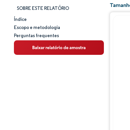
Tamanho
SOBRE ESTE RELATÓRIO
Índice
Tamanho e participação de mercado
Escopo e metodologia
Perguntas frequentes
Análise de mercado
Tendências e insights
Análise de segmentos
Análise geográfica
Panorama regulatório
Análise da cadeia de valor
Panorama competitivo