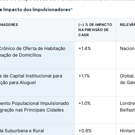
de Impacto dos Impulsionadores
*
ONADORES
(~) % DE IMPACTO
RELEVÂ
NA PREVISÃO DE
CAGR
 Crônico de Oferta de Habitação
+1.4%
Nacion
mação de Domicílios
 de Capital Institucional para
+1.1%
Global
ção para Aluguel
de Gal
ento Populacional Impulsionado
+1.0%
Londre
igração nas Principais Cidades
Belfast
a Suburbana e Rural
+0.8%
Hinterl