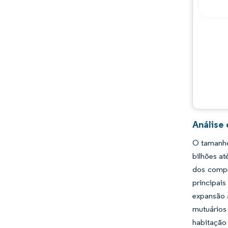
Principais jogadores
Oportunidades e perspectivas
Desenvolvimentos da indústria
Análise 
O tamanho 
bilhões at
dos compr
principai
expansão a
mutuários
habitação