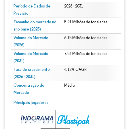
Período de Dados de
2026 - 2031
Previsão
Tamanho do mercado no
5.91 Milhões de toneladas
ano base (2025)
Volume do Mercado
6.15 Milhões de toneladas
(2026)
Volume do Mercado
7.53 Milhões de toneladas
(2031)
Taxa de crescimento
4.12% CAGR
(2026 - 2031)
Concentração do
Médio
Mercado
Imagem © Mordor Intelligence. O reuso requer atribuição conforme CC BY 4.0.
Principais jogadores