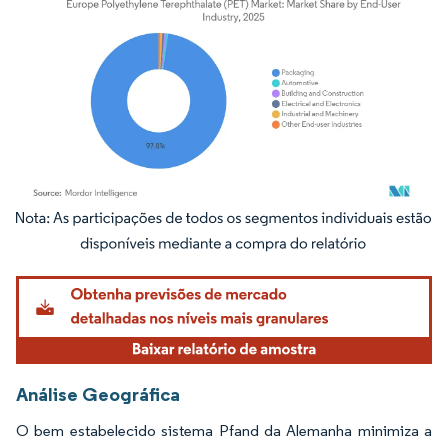
Imagem © Mordor Intelligence. O reuso requer atribuição conforme CC BY 4.0.
Análise Geográfica
O bem estabelecido sistema Pfand da Alemanha minimiza a