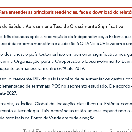
rdor Intelligence. O reuso requer atribuição conforme CC BY 4.0.
de Saúde a Apresentar a Taxa de Crescimento Significativa
e três décadas após a reconquista da independência, a Estônia pas
ucedida reforma monetária e a adesão à OTAN e à UE levaram a um
o dos anos, o país testemunhou um aumento significativo nos 
 com a Organização para a Cooperação e Desenvolvimento Econô
nquanto permaneceram entre 6-7% até 2019.
sso, o crescente PIB do país também deve aumentar os gastos co
plementação de terminais POS no segmento estudado. De acordo c
 até 2027.
rmente, o Índice Global de Inovação classificou a Estônia com
mento e tecnologia. Tais ocorrências estão apenas expandindo o
de terminais de Ponto de Venda em toda a nação.