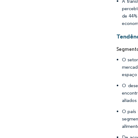
A tran
percebi
de 44% 
economi
Tendênc
Segmento 
O setor
mercado
espaço 
O desen
encontr
aliados
O país
segment
aliment
De aco