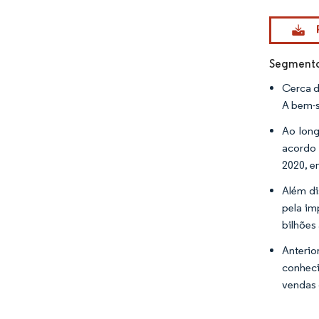
Imagem © Mo
Segmento 
Cerca d
A bem-s
Ao long
acordo
2020, e
Além di
pela im
bilhões
Anterio
conheci
vendas 