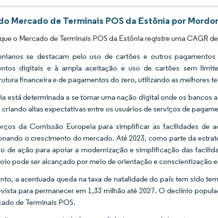
 do Mercado de Terminais POS da Estônia por Mordor
 que o Mercado de Terminais POS da Estônia registre uma CAGR de 
onianos se destacam pelo uso de cartões e outros pagamentos 
ntos digitais e à ampla aceitação e uso de cartões sem limit
trutura financeira e de pagamentos do zero, utilizando as melhores t
ia está determinada a se tornar uma nação digital onde os banco
 e criando altas expectativas entre os usuários de serviços de pagam
orços da Comissão Europeia para simplificar as facilidades de
onando o crescimento do mercado. Até 2023, como parte da estra
o de ação para apoiar a modernização e simplificação das facil
oio pode ser alcançado por meio de orientação e conscientização ent
nto, a acentuada queda na taxa de natalidade do país tem sido te
evista para permanecer em 1,33 milhão até 2027. O declínio popul
ado de Terminais POS.