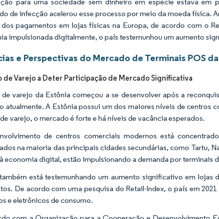
sição para uma sociedade sem dinheiro em espécie estava em p
do de infecção acelerou esse processo por meio da moeda física. A
dos pagamentos em lojas físicas na Europa, de acordo com o R
a impulsionada digitalmente, o país testemunhou um aumento signi
ias e Perspectivas do Mercado de Terminais POS da
de Varejo a Deter Participação de Mercado Significativa
 de varejo da Estônia começou a se desenvolver após a reconqui
 atualmente. A Estônia possui um dos maiores níveis de centros co
de varejo, o mercado é forte e há níveis de vacância esperados.
volvimento de centros comerciais modernos está concentrado n
ados na maioria das principais cidades secundárias, como Tartu, Nar
 à economia digital, estão impulsionando a demanda por terminais
 também está testemunhando um aumento significativo em lojas 
os. De acordo com uma pesquisa do Retail-Index, o país em 2021 t
os e eletrônicos de consumo.
rdo com a Organização para a Cooperação e Desenvolvimento Eco