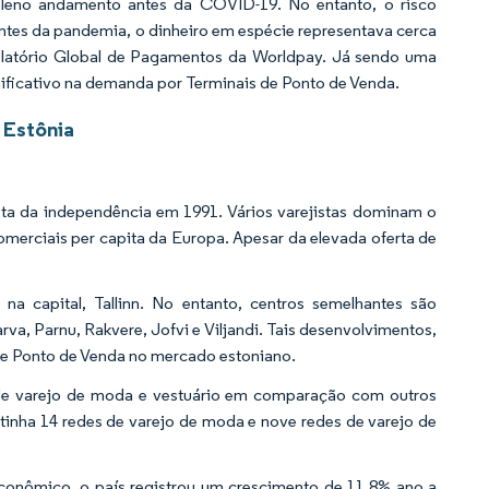
leno andamento antes da COVID-19. No entanto, o risco
ntes da pandemia, o dinheiro em espécie representava cerca
elatório Global de Pagamentos da Worldpay. Já sendo uma
ficativo na demanda por Terminais de Ponto de Venda.
 Estônia
sta da independência em 1991. Vários varejistas dominam o
merciais per capita da Europa. Apesar da elevada oferta de
a capital, Tallinn. No entanto, centros semelhantes são
va, Parnu, Rakvere, Jofvi e Viljandi. Tais desenvolvimentos,
 de Ponto de Venda no mercado estoniano.
de varejo de moda e vestuário em comparação com outros
inha 14 redes de varejo de moda e nove redes de varejo de
nômico, o país registrou um crescimento de 11,8% ano a