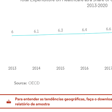
rdor Intelligence. O reuso requer atribuição conforme CC BY 4.0.