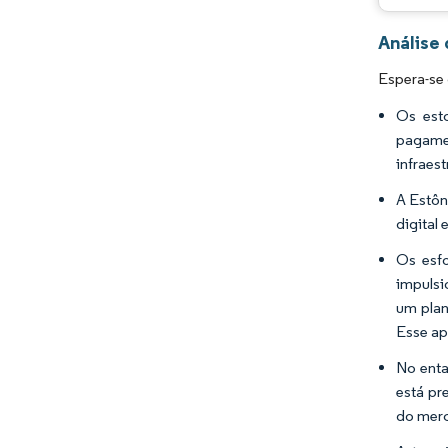
Análise
Espera-se
Os est
pagame
infraes
A Estôn
digital
Os esf
impulsi
um plan
Esse ap
No enta
está pr
do merc