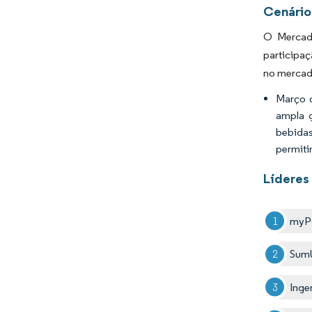
Cenário
O Mercad
participa
no mercado
Março 
ampla g
bebidas
permiti
Líderes
myP
SumU
Inge