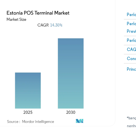
Perí
Perí
Prev
Perí
CAG
Conc
Prin
*Isen
nenhu
Imagem © Mordor Intelligence. O reuso requer atribuição conforme CC BY 4.0.