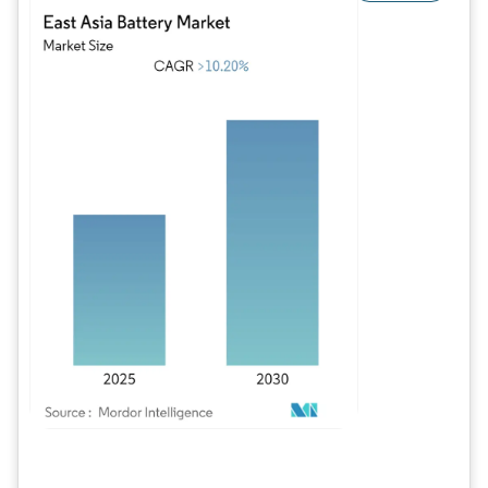
Imagem © Mordor Intelligence. O reuso requer atribuição conforme CC BY 4.0.