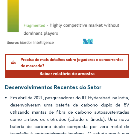
Imagem © Mordor Intelligence. O reuso requer atribuição conforme CC BY 4.0.
Desenvolvimentos Recentes do Setor
Em abril de 2021, pesquisadores do IIT Hyderabad, na Índia,
desenvolveram uma bateria de carbono duplo de 5V
utilizando mantas de fibra de carbono autossustentadas
como ambos os eletrodos (cátodo e ânodo). Uma nova
bateria de carbono duplo composta por zero metal de
transição é ambientalmente benigna. O estudo prevê que