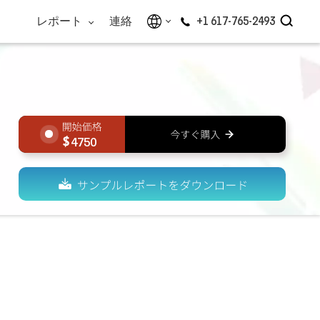
レポート
連絡
+1 617-765-2493
4750