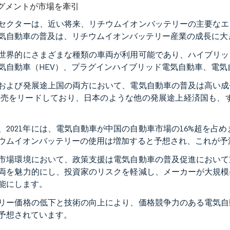
グメントが市場を牽引
セクターは、近い将来、リチウムイオンバッテリーの主要なエ
気自動車の普及は、リチウムイオンバッテリー産業の成長に大
世界的にさまざまな種類の車両が利用可能であり、ハイブリッ
気自動車（HEV）、プラグインハイブリッド電気自動車、電気
および発展途上国の両方において、電気自動車の普及は高い成
販売をリードしており、日本のような他の発展途上経済国も、
、2021年には、電気自動車が中国の自動車市場の16%超を占
ウムイオンバッテリーの使用は増加すると予想され、これが予
市場環境において、政策支援は電気自動車の普及促進において
両を魅力的にし、投資家のリスクを軽減し、メーカーが大規模
能にします。
リー価格の低下と技術の向上により、価格競争力のある電気自
予想されています。