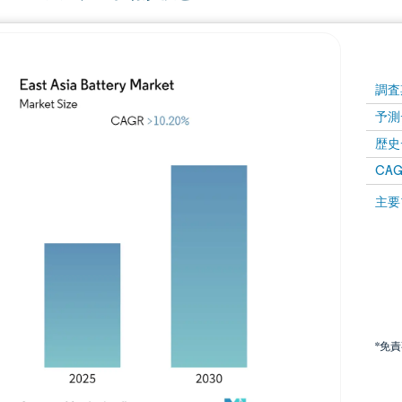
調査
予測
歴史
CAG
主要
*免