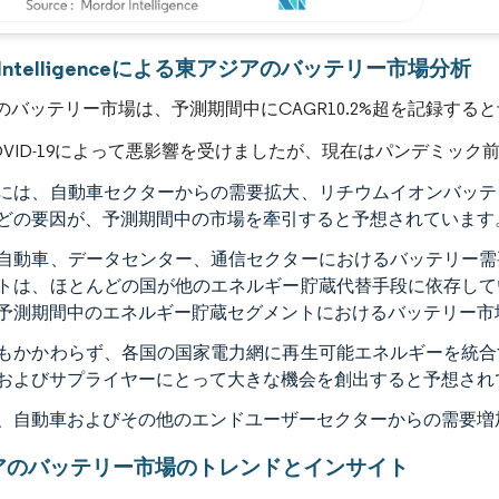
画像 © Mordor Intelligence。再利用にはCC BY 4.0の表示が必要です。
r Intelligenceによる東アジアのバッテリー市場分析
のバッテリー市場は、予測期間中にCAGR10.2%超を記録する
OVID-19によって悪影響を受けましたが、現在はパンデミッ
には、自動車セクターからの需要拡大、リチウムイオンバッテ
どの要因が、予測期間中の市場を牽引すると予想されています
自動車、データセンター、通信セクターにおけるバッテリー需
トは、ほとんどの国が他のエネルギー貯蔵代替手段に依存して
予測期間中のエネルギー貯蔵セグメントにおけるバッテリー市
もかかわらず、各国の国家電力網に再生可能エネルギーを統合
およびサプライヤーにとって大きな機会を創出すると予想され
、自動車およびその他のエンドユーザーセクターからの需要増
アのバッテリー市場のトレンドとインサイト