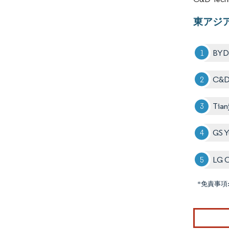
東アジ
BYD 
C&D 
Tian
GS Y
LG C
*免責事項