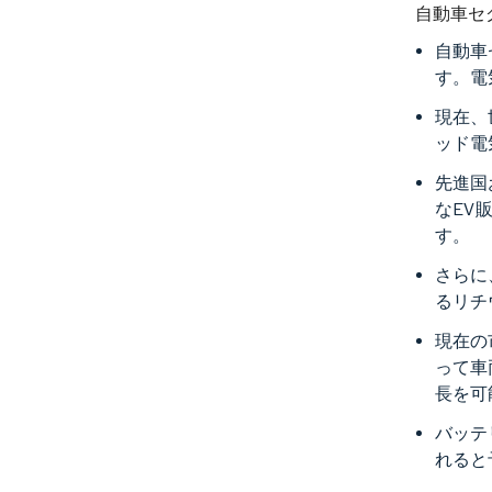
自動車セ
自動車
す。電
現在、
ッド電
先進国
なEV
す。
さらに
るリチ
現在の
って車
長を可
バッテ
れると