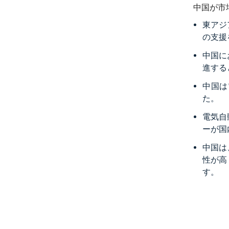
中国が市
東アジ
の支援
中国に
進する
中国は
た。
電気自
ーが国
中国は
性が高
す。