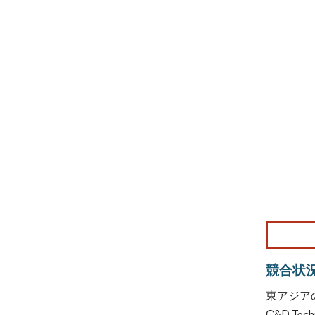
画像 © Mo
競合状
東アジア
C&D Tech