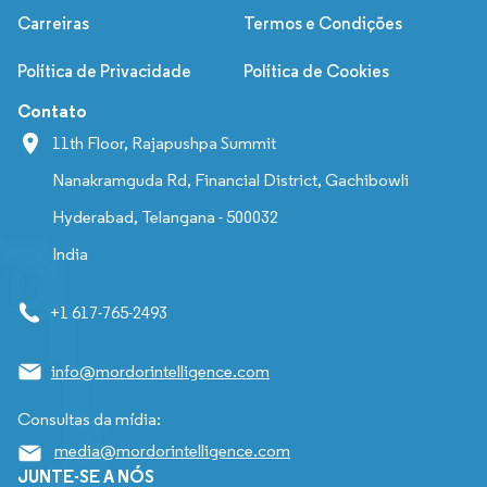
Carreiras
Termos e Condições
Política de Privacidade
Política de Cookies
Contato
11th Floor, Rajapushpa Summit
Nanakramguda Rd, Financial District, Gachibowli
Hyderabad, Telangana - 500032
India
+1 617-765-2493
info@mordorintelligence.com
Consultas da mídia:
media@mordorintelligence.com
JUNTE-SE A NÓS