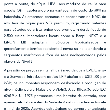
ponta a ponta, do níquel HPAL aos módulos de célula para
pacote Qilin, capturando uma vantagem de custo de 30% na
Indonésia. As empresas coreanas se concentram no NMC de
alto teor de níquel para VEs premium, registrando patentes
para cátodos de cristal único que prometem durabilidade de
2.500 ciclos. Montadores locais como a Banpu NEXT e a
LiRON LIB adaptam invólucros tropicalizados e
gerenciamento térmico resistente à névoa salina, atendendo a
segmentos marítimos e fora da rede negligenciados pelos
players de Nível 1.
A pressão de preços se intensifica à medida que a EVE Energy
e a Sunwoda introduzem células LFP abaixo de USD 100 por
kWh; os incumbentes respondem deslocando a produção de
nível médio para a Malásia e o Vietnã. A certificação sob IEC
62619 e UL 1973 permanece uma barreira de entrada, com
apenas oito fabricantes do Sudeste Asiático credenciados até
o final de 2025. Acordos estratégicos de compra antecipada