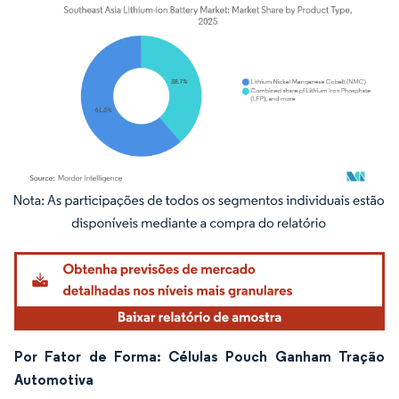
Imagem © Mordor Intelligence. O reuso requer atribuição conforme CC BY 4.0.
Por Fator de Forma: Células Pouch Ganham Tração
Automotiva