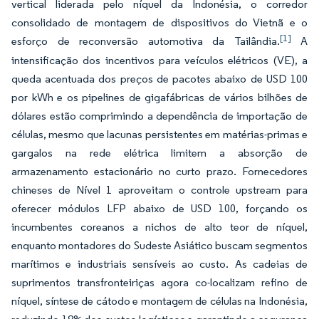
vertical liderada pelo níquel da Indonésia, o corredor
consolidado de montagem de dispositivos do Vietnã e o
[1]
esforço de reconversão automotiva da Tailândia.
A
intensificação dos incentivos para veículos elétricos (VE), a
queda acentuada dos preços de pacotes abaixo de USD 100
por kWh e os pipelines de gigafábricas de vários bilhões de
dólares estão comprimindo a dependência de importação de
células, mesmo que lacunas persistentes em matérias-primas e
gargalos na rede elétrica limitem a absorção de
armazenamento estacionário no curto prazo. Fornecedores
chineses de Nível 1 aproveitam o controle upstream para
oferecer módulos LFP abaixo de USD 100, forçando os
incumbentes coreanos a nichos de alto teor de níquel,
enquanto montadores do Sudeste Asiático buscam segmentos
marítimos e industriais sensíveis ao custo. As cadeias de
suprimentos transfronteiriças agora co-localizam refino de
níquel, síntese de cátodo e montagem de células na Indonésia,