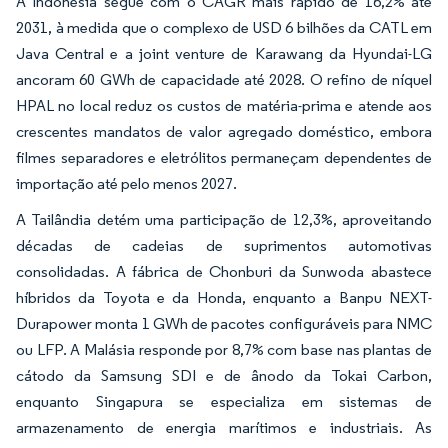
A Indonésia segue com o CAGR mais rápido de 16,2% até
2031, à medida que o complexo de USD 6 bilhões da CATL em
Java Central e a joint venture de Karawang da Hyundai-LG
ancoram 60 GWh de capacidade até 2028. O refino de níquel
HPAL no local reduz os custos de matéria-prima e atende aos
crescentes mandatos de valor agregado doméstico, embora
filmes separadores e eletrólitos permaneçam dependentes de
importação até pelo menos 2027.
A Tailândia detém uma participação de 12,3%, aproveitando
décadas de cadeias de suprimentos automotivas
consolidadas. A fábrica de Chonburi da Sunwoda abastece
híbridos da Toyota e da Honda, enquanto a Banpu NEXT-
Durapower monta 1 GWh de pacotes configuráveis para NMC
ou LFP. A Malásia responde por 8,7% com base nas plantas de
cátodo da Samsung SDI e de ânodo da Tokai Carbon,
enquanto Singapura se especializa em sistemas de
armazenamento de energia marítimos e industriais. As