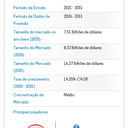
Período de Estudo
2021 - 2031
Período de Dados de
2026 - 2031
Previsão
Tamanho do mercado no
7.51 Bilhões de dólares
ano base (2025)
Tamanho do Mercado
8.32 Bilhões de dólares
(2026)
Tamanho do Mercado
16.27 Bilhões de dólares
(2031)
Taxa de crescimento
14.35% CAGR
(2026 - 2031)
Concentração do
Médio
Mercado
Imagem © Mordor Intelligence. O reuso requer atribuição conforme CC BY 4.0.
Principais jogadores