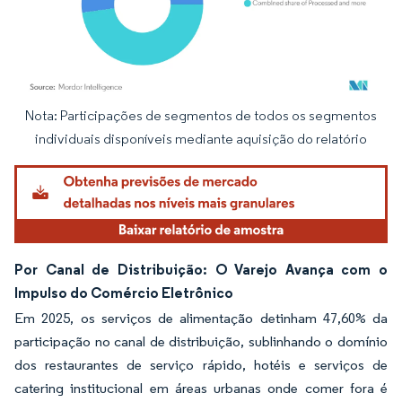
Nota: Participações de segmentos de todos os segmentos
Imagem © Mordor Intelligence. O reuso requer atribuição conforme CC BY 4.0.
individuais disponíveis mediante aquisição do relatório
Por Canal de Distribuição: O Varejo Avança com o
Impulso do Comércio Eletrônico
Em 2025, os serviços de alimentação detinham 47,60% da
participação no canal de distribuição, sublinhando o domínio
dos restaurantes de serviço rápido, hotéis e serviços de
catering institucional em áreas urbanas onde comer fora é