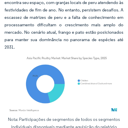
encontra seu espaço, com granjas locais de peru atendendo às
festividades de fim de ano. No entanto, persistem desafios. A
escassez de matrizes de peru e a falta de conhecimento em
processamento dificultam o crescimento mais amplo do
mercado. No cenário atual, frango e pato estão posicionados
para manter sua dominância no panorama de espécies até
2031.
Nota: Participações de segmentos de todos os segmentos
Imagem © Mordor Intelligence. O reuso requer atribuição conforme CC BY 4.0.
individuais disponíveis mediante aquisição do relatório