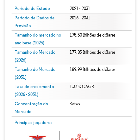
Período de Estudo
2021 - 2031
Período de Dados de
2026 - 2031
Previsão
Tamanho do mercado no
175.50 Bilhões de dólares
ano base (2025)
Tamanho do Mercado
177.83 Bilhões de dólares
(2026)
Tamanho do Mercado
189.99 Bilhões de dólares
(2031)
Taxa de crescimento
1.33% CAGR
(2026 - 2031)
Concentração do
Baixo
Mercado
Imagem © Mordor Intelligence. O reuso requer atribuição conforme CC BY 4.0.
Principais jogadores