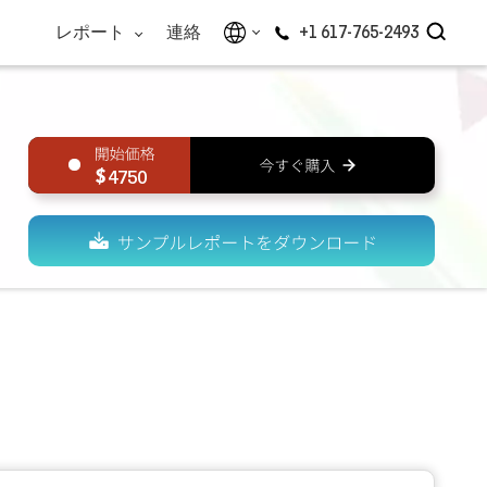
レポート
連絡
+1 617-765-2493
4750