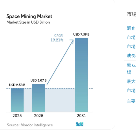
市
調査
市場規
市場規
成長率 
最も
場
画像 © Mordor Intelligence。再利用にはCC BY 4
最大
市場
画像 ©
主要