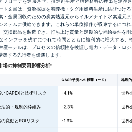
アプローチを進展させ、推進剤生産と構造材料の産出を連携
ート文書は、資源採掘を着陸機・タグ用燃料生産に結びつける
素・金属回収のための炭素熱還元からイルメナイト水素還元まで
システムに供給できます。これらの単位操作が収束するにつれ
、交換部品を製造でき、打ち上げ質量と定期的な補給要件を削
なインフラを残すにつれて時間とともに複利的に増大する、
生産モデルは、プロセスの信頼性を検証し電力・データ・ロジ
構築する先行者を優遇します。
市場の抑制要因影響分析
*
CAGR予測への影響（〜%）
地理
いCAPEXと技術リスク
-4.1%
世界
な法的・規制的枠組み
-2.3%
世界
の変動とROIリスク
-1.9%
世界