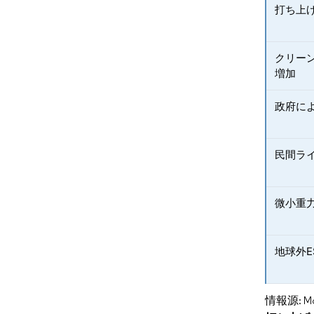
打ち上
クリー
増加
政府によ
民間ラ
微小重
地球外
情報源: Mord