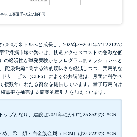
責事項:主要選手の並び順不同
,000万米ドルへと成長し、2026年〜2031年の19.21%の
ます。宇宙採掘市場の勢いは、軌道アクセスコストの急激な低
U）の経済性が単発実験からプログラム的ミッションへと
、資源採掘に関する法的曖昧さを軽減しつつ、実用的な
ードサービス（CLPS）による公共調達は、月面に科学ペ
て複数年にわたる資金を提供しています。量子応用向け
主権需要を補完する商業的牽引力を加えています。
ップとなり、建設は2031年にかけて25.85%のCAGR
め、希土類・白金族金属（PGM）は23.52%のCAGR