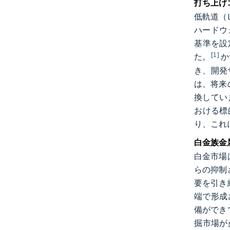
打ち上げ
低軌道（
ハードウ
基準を設
[1]
た。
か
き、開発
は、将来
換してい
おける標
り、これ
白金族金
白金市場
らの抑制
要を引き
端で形成
備ができ
掘市場が