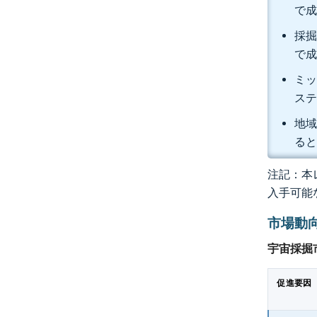
で
採掘
で
ミッ
ステ
地域
る
注記：本レ
入手可能
市場動
宇宙採掘
促進要因