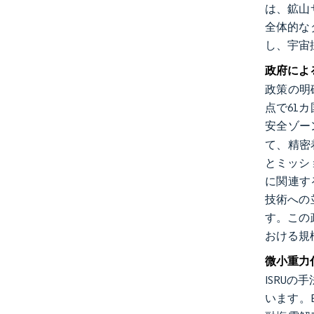
は、鉱山
全体的な
し、宇宙
政府によ
政策の明
点で61
安全ゾー
て、精密着
とミッシ
に関連す
技術への
す。この
おける規
微小重力
ISRU
います。B