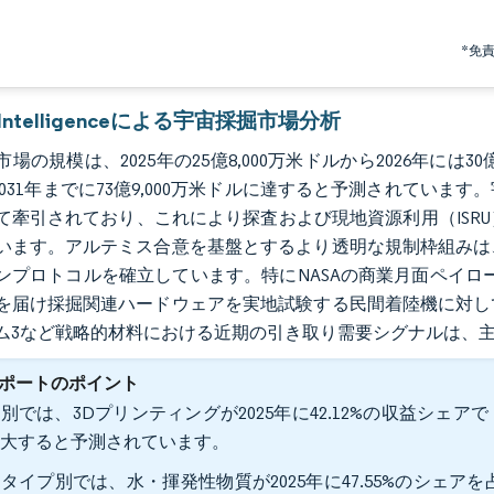
*免
r Intelligenceによる宇宙採掘市場分析
場の規模は、2025年の25億8,000万米ドルから2026年には30億7
で2031年までに73億9,000万米ドルに達すると予測されてい
て牽引されており、これにより探査および現地資源利用（ISR
います。アルテミス合意を基盤とするより透明な規制枠組みは
ンプロトコルを確立しています。特にNASAの商業月面ペイロ
を届け採掘関連ハードウェアを実地試験する民間着陸機に対し
ム3など戦略的材料における近期の引き取り需要シグナルは、
ポートのポイント
別では、3Dプリンティングが2025年に42.12%の収益シェアでト
拡大すると予測されています。
タイプ別では、水・揮発性物質が2025年に47.55%のシェアを占