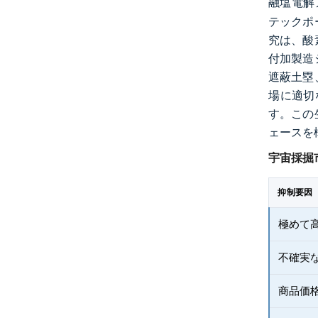
融塩電解
テックポ
究は、酸
付加製造
遮蔽土塁
場に適切
す。この
ェースを
宇宙採掘
抑制要因
極めて高
不確実
商品価格