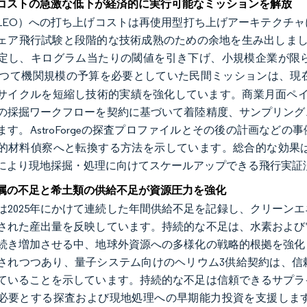
コストの急激な低下が経済的に実行可能なミッションを解放
LEO）への打ち上げコストは再使用型打ち上げアーキテクチ
ェア飛行試験と段階的な技術成熟のための余地を生み出しました。Sp
定し、キログラム当たりの閾値を引き下げ、小規模企業が限
つて機関規模の予算を必要としていた民間ミッションは、現
サイクルを短縮し技術的実績を強化しています。商業月面ペイ
の採掘ワークフローを契約に基づいて着陸精度、サンプリング
ます。AstroForgeの探査プロファイルとその後の計画な
的材料偵察へと転換する方法を示しています。総合的な効果
により現地採掘・処理に向けてスケールアップできる飛行実証
属の不足と希土類の供給不足が資源圧力を強化
は2025年にかけて連続した年間供給不足を記録し、クリーン
された産出量を反映しています。持続的な不足は、水素および
続き増加させる中、地球外資源への多様化の戦略的根拠を強化
されつつあり、量子システム向けのヘリウム3供給契約は、信
ていることを示しています。持続的な不足は信頼できるサプラ
必要とする探査および現地処理への早期能力投資を支援しま