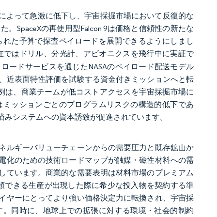
ャによって急激に低下し、宇宙採掘市場において反復的な
aceXの再使用型Falcon 9は価格と信頼性の新たな
られた予算で探査ペイロードを展開できるようにしまし
在ではドリル、分光計、アビオニクスを飛行中に実証で
ロードサービスを通じたNASAのペイロード配送モデル
、近表面特性評価を試験する資金付きミッションへと転
どの事例は、商業チームが低コストアクセスを宇宙採掘市場に
はミッションごとのプログラムリスクの構造的低下であ
済みシステムへの資本誘致が促進されています。
エネルギーバリューチェーンからの需要圧力と既存鉱山か
電化のための技術ロードマップが触媒・磁性材料への需
しています。商業的な需要表明は材料市場のプレミアム
頼できる生産が出現した際に希少な投入物を契約する準
イヤーにとってより強い価格決定力に転換され、宇宙採
す。同時に、地球上での拡張に対する環境・社会的制約