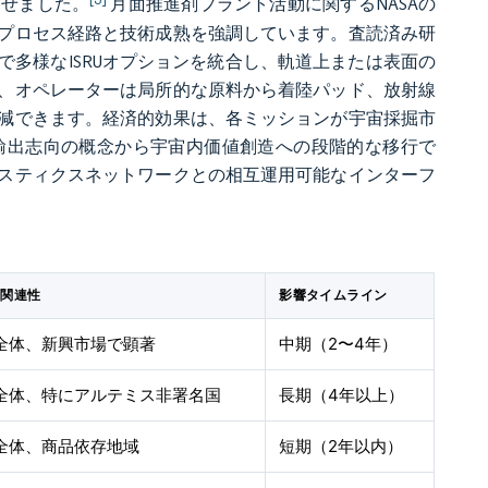
させました。
月面推進剤プラント活動に関するNASAの
プロセス経路と技術成熟を強調しています。査読済み研
多様なISRUオプションを統合し、軌道上または表面の
、オペレーターは局所的な原料から着陸パッド、放射線
減できます。経済的効果は、各ミッションが宇宙採掘市
輸出志向の概念から宇宙内価値創造への段階的な移行で
スティクスネットワークとの相互運用可能なインターフ
的関連性
影響タイムライン
全体、新興市場で顕著
中期（2〜4年）
全体、特にアルテミス非署名国
長期（4年以上）
全体、商品依存地域
短期（2年以内）