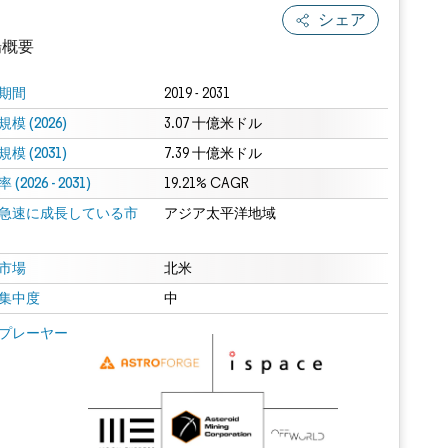
シェア
場概要
期間
2019 - 2031
模 (2026)
3.07 十億米ドル
模 (2031)
7.39 十億米ドル
(2026 - 2031)
19.21% CAGR
急速に成長している市
アジア太平洋地域
.0の表示が必要です。
市場
北米
集中度
中
 Mordor Intelligence。再利用にはCC BY 4.0の表示が必要です。
プレーヤー