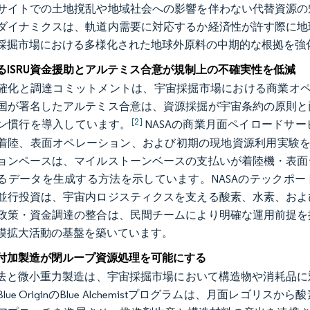
サイトでの土地撹乱や地域社会への影響を伴わない代替資源の
ダイナミクスは、軌道内需要に対応するか経済性が許す際に地
採掘市場における多様化された地球外原料の中期的な根拠を強
るISRU資金援助とアルテミス合意が規制上の不確実性を低減
確化と調達コミットメントは、宇宙採掘市場における商業オペレ
カ国が署名したアルテミス合意は、資源採掘が宇宙条約の原則
[2]
ン慣行を導入しています。
NASAの商業月面ペイロードサ
陸、表面オペレーション、および初期の現地資源利用実験を支援していま
ョンペースは、マイルストーンベースの支払いが着陸機・表面
るデータを生成する方法を示しています。NASAのテックポー
並行投資は、宇宙内ロジスティクスを支える酸素、水素、およ
政策・資金調達の整合は、民間チームにより明確な運用前提を
模拡大活動の基盤を築いています。
付加製造が閉ループ資源処理を可能にする
の手法と微小重力製造は、宇宙採掘市場において構造物や消耗品
lue OriginのBlue Alchemistプログラムは、月面レ