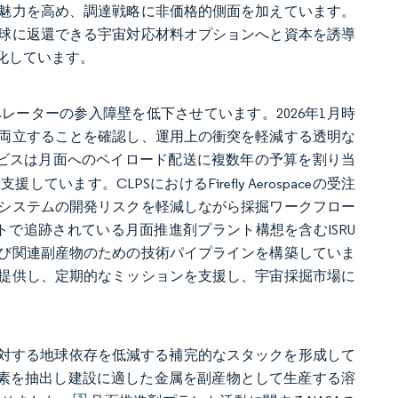
魅力を高め、調達戦略に非価格的側面を加えています。
球に返還できる宇宙対応材料オプションへと資本を誘導
化しています。
ーターの参入障壁を低下させています。2026年1月時
と両立することを確認し、運用上の衝突を軽減する透明な
ービスは月面へのペイロード配送に複数年の予算を割り当
す。CLPSにおけるFirefly Aerospaceの受注
システムの開発リスクを軽減しながら採掘ワークフロー
トで追跡されている月面推進剤プラント構想を含むISRU
び関連副産物のための技術パイプラインを構築していま
提供し、定期的なミッションを支援し、宇宙採掘市場に
に対する地球依存を低減する補完的なスタックを形成して
ゴリスから酸素を抽出し建設に適した金属を副産物として生産する溶
[3]