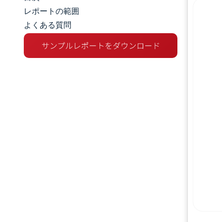
市場規模とシェア
レポートの範囲
よくある質問
市場分析
トレンドとインサイト
セグメント分析
地理分析
競争環境
主要プレーヤー
業界の動向