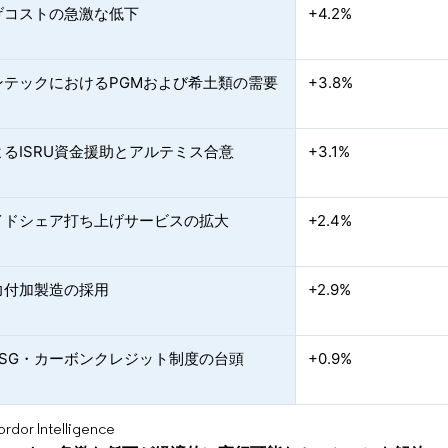
げコストの急激な低下
+4.2%
ンテックにおけるPGMおよび希土類の需要
+3.8%
るISRU資金援助とアルテミス合意
+3.1%
イドシェア打ち上げサービスの拡大
+2.4%
力付加製造の採用
+2.9%
ESG・カーボンクレジット制度の台頭
+0.9%
or Intelligence