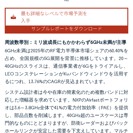
周波数帯別：ミリ波成長にもかかわらず6GHz未満が主導
6GHz未満は2025年のRF電力半導体市場シェアの60.40%を
占め、全国規模の5G展開を背景に推移しています。20～
40GHzのスライスは、通信事業者が6Gをトライアルし、
LEOコンステレーションがKuバンドウィンドウを活用す
るにつれ、13.76%のCAGRが見込まれています。
システム設計者は今や在庫の簡素化のため複数バンドに対
応した増幅器を求めています。NXPのAirfastポートフォリ
オは3.6～3.8GHz全体で41%の電力付加効率（PAE）を提供
し、部品点数を削減します。40GHz超のユースケースは専
門的なものにとどまりますが、防衛レーダーおよびバック
ホールリンクが安定した需要を下支えしています。マルチ