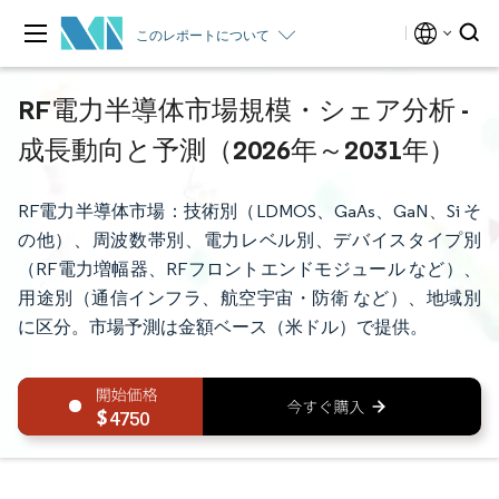
このレポートについて
RF電力半導体市場規模・シェア分析 -
成長動向と予測（2026年～2031年）
RF電力半導体市場：技術別（LDMOS、GaAs、GaN、Si そ
の他）、周波数帯別、電力レベル別、デバイスタイプ別
（RF電力増幅器、RFフロントエンドモジュール など）、
用途別（通信インフラ、航空宇宙・防衛 など）、地域別
に区分。市場予測は金額ベース（米ドル）で提供。
4750