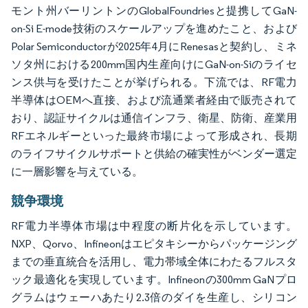
モント州バーリントンのGlobalFoundriesと提携してGaN-
on-Si E-mode技術のスケールアップを進めたこと、および
Polar Semiconductorが2025年4月にRenesasと契約し、ミネ
ソタ州における200mm国内生産向けにGaN-on-Siのライセ
ンス供与を受けたことが挙げられる。下流では、RF電力
半導体はOEMへ直接、および流通業者経由で販売されて
おり、認証サイクルは通信インフラ、衛星、防衛、産業用
RFエネルギーといった最終市場によって形成され、長期
のライフサイクルサポートと供給の確実性がベンダー選定
に一層影響を与えている。
競争環境
RF電力半導体市場は中程度の断片化を示しています。
NXP、Qorvo、Infineonはエピタキシーからパッケージング
までの垂直統合を活用し、電力帯域全体にわたるフルスタ
ック最適化を実現しています。Infineonの300mm GaNプロ
グラムはウェーハあたり2.3倍のダイを生産し、シリコン