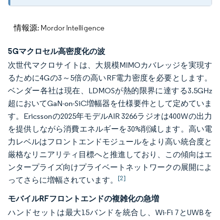
情報源: Mordor Intelligence
5Gマクロセル高密度化の波
次世代マクロサイトは、大規模MIMOカバレッジを実現す
るために4Gの3～5倍の高いRF電力密度を必要とします。
ベンダー各社は現在、LDMOSが熱的限界に達する3.5GHz
超においてGaN-on-SiC増幅器を仕様要件として定めていま
す。Ericssonの2025年モデルAIR 3266ラジオは400Wの出力
を提供しながら消費エネルギーを30%削減します。高い電
力レベルはフロントエンドモジュールをより高い統合度と
厳格なリニアリティ目標へと推進しており、この傾向はエ
ンタープライズ向けプライベートネットワークの展開によ
[2]
ってさらに増幅されています。
モバイルRFフロントエンドの複雑化の急増
ハンドセットは最大15バンドを統合し、Wi-Fi 7とUWBを