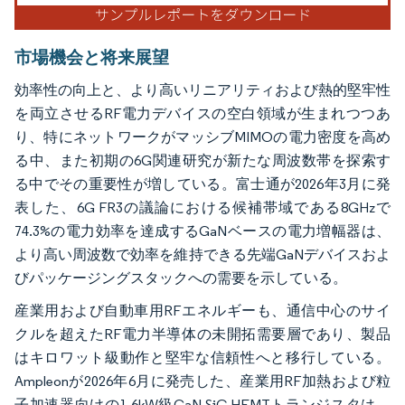
市場機会と将来展望
効率性の向上と、より高いリニアリティおよび熱的堅牢性
を両立させるRF電力デバイスの空白領域が生まれつつあ
り、特にネットワークがマッシブMIMOの電力密度を高め
る中、また初期の6G関連研究が新たな周波数帯を探索す
る中でその重要性が増している。富士通が2026年3月に発
表した、6G FR3の議論における候補帯域である8GHzで
74.3%の電力効率を達成するGaNベースの電力増幅器は、
より高い周波数で効率を維持できる先端GaNデバイスおよ
びパッケージングスタックへの需要を示している。
産業用および自動車用RFエネルギーも、通信中心のサイ
クルを超えたRF電力半導体の未開拓需要層であり、製品
はキロワット級動作と堅牢な信頼性へと移行している。
Ampleonが2026年6月に発売した、産業用RF加熱および粒
子加速器向けの1.6kW級GaN-SiC HEMTトランジスタは、