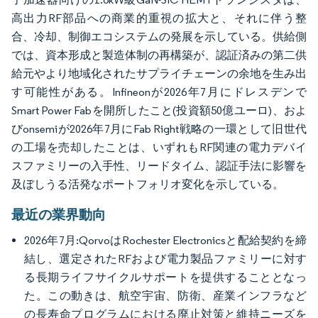
高出力RF部品への商業的重視の拡大と、それに伴う整
合、冷却、制御エコシステムの発展を示している。供給側
では、資本形成と製造体制の再構築が、認証済みの第二供
給元やより地域化されたサプライチェーンの余地を生み出
す可能性がある。Infineonが2026年7月にドレスデンで
Smart Power Fabを開所したこと(投資額50億ユーロ)、およ
びonsemiが2026年7月にFab Right戦略の一環として旧世代
の工場を売却したことは、いずれもRF関連の電力デバイ
スファミリーの入手性、リードタイム、認証手法に影響を
及ぼしうる活発なポートフォリオ変化を示している。
最近の業界動向
2026年7月:QorvoはRochester Electronicsと配給契約を締
結し、選定されたRFおよび電力製品ファミリーに対す
る長期ライフサイクルサポートを提供することとなっ
た。この動きは、航空宇宙、防衛、産業インフラなど
の長寿命プログラムにおける廃止対策と維持ニーズを