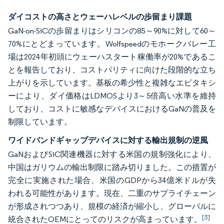
ダイコストの高さとウェーハレベルの歩留まり課題
GaN-on-SiCの歩留まりはシリコンの85～90%に対して60～
70%にとどまっています。Wolfspeedのモホークバレー工
場は2024年初頭にウェーハスタート稼働率が20%であるこ
とを報告しており、コストパリティに向けた段階的な立ち
上がりを示しています。基板の希少性と複雑なエピタキシ
ーにより、ダイ価格はLDMOSより3～5倍高い水準を維持
しており、コストに敏感なデバイスにおけるGaNの普及を
制限しています。
ワイドバンドギャップデバイスに対する輸出規制の逆風
GaNおよびSiC関連機器に対する米国の規制強化により、
中国はガリウムの輸出制限に踏み切りました。この措置が
完全に実施された場合、米国のGDPから34億米ドルが失
われる可能性があります。現在、二重のサプライチェーン
が形成されつつあり、規模の経済が縮小し、グローバルに
[3]
統合されたOEMにとってのリスクが高まっています。