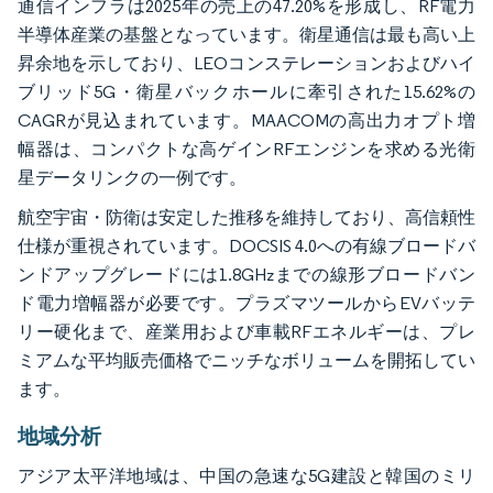
通信インフラは2025年の売上の47.20%を形成し、RF電力
半導体産業の基盤となっています。衛星通信は最も高い上
昇余地を示しており、LEOコンステレーションおよびハイ
ブリッド5G・衛星バックホールに牽引された15.62%の
CAGRが見込まれています。MAACOMの高出力オプト増
幅器は、コンパクトな高ゲインRFエンジンを求める光衛
星データリンクの一例です。
航空宇宙・防衛は安定した推移を維持しており、高信頼性
仕様が重視されています。DOCSIS 4.0への有線ブロードバ
ンドアップグレードには1.8GHzまでの線形ブロードバン
ド電力増幅器が必要です。プラズマツールからEVバッテ
リー硬化まで、産業用および車載RFエネルギーは、プレ
ミアムな平均販売価格でニッチなボリュームを開拓してい
ます。
地域分析
アジア太平洋地域は、中国の急速な5G建設と韓国のミリ