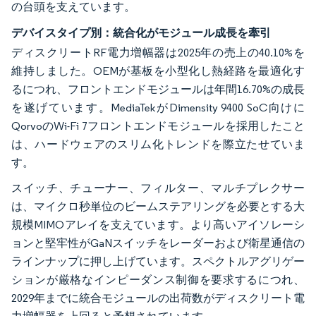
の台頭を支えています。
デバイスタイプ別：統合化がモジュール成長を牽引
ディスクリートRF電力増幅器は2025年の売上の40.10%を
維持しました。OEMが基板を小型化し熱経路を最適化す
るにつれ、フロントエンドモジュールは年間16.70%の成長
を遂げています。MediaTekがDimensity 9400 SoC向けに
QorvoのWi-Fi 7フロントエンドモジュールを採用したこと
は、ハードウェアのスリム化トレンドを際立たせていま
す。
スイッチ、チューナー、フィルター、マルチプレクサー
は、マイクロ秒単位のビームステアリングを必要とする大
規模MIMOアレイを支えています。より高いアイソレーシ
ョンと堅牢性がGaNスイッチをレーダーおよび衛星通信の
ラインナップに押し上げています。スペクトルアグリゲー
ションが厳格なインピーダンス制御を要求するにつれ、
2029年までに統合モジュールの出荷数がディスクリート電