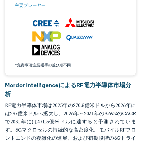
画像 © Mordor Intelligence。再利用にはCC BY 4.0の表示が必要です。
主要プレーヤー
*免責事項:主要選手の並び順不同
Mordor IntelligenceによるRF電力半導体市場分
析
RF電力半導体市場は2025年の270.8億米ドルから2026年に
は297億米ドルへ拡大し、2026年～2031年の9.69%のCAGR
で2031年には471.5億米ドルに達すると予測されていま
す。5Gマクロセルの持続的な高密度化、モバイルRFフロ
ントエンドの複雑化の進展、および初期段階の6Gトライ