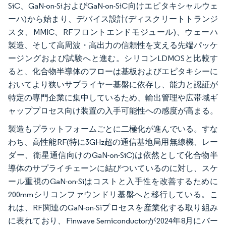
SiC、GaN-on-SiおよびGaN-on-SiC向けエピタキシャルウェ
ーハ)から始まり、デバイス設計(ディスクリートトランジ
スタ、MMIC、RFフロントエンドモジュール)、ウェーハ
製造、そして高周波・高出力の信頼性を支える先端パッケ
ージングおよび試験へと進む。シリコンLDMOSと比較す
ると、化合物半導体のフローは基板およびエピタキシーに
おいてより狭いサプライヤー基盤に依存し、能力と認証が
特定の専門企業に集中しているため、輸出管理や広帯域ギ
ャッププロセス向け装置の入手可能性への感度が高まる。
製造もプラットフォームごとに二極化が進んでいる。すな
わち、高性能RF(特に3GHz超の通信基地局用無線機、レー
ダー、衛星通信向けのGaN-on-SiC)は依然として化合物半
導体のサプライチェーンに結びついているのに対し、スケ
ール重視のGaN-on-Siはコストと入手性を改善するために
200mmシリコンファウンドリ基盤へと移行している。こ
れは、RF関連のGaN-on-Siプロセスを産業化する取り組み
に表れており、Finwave Semiconductorが2024年8月にバー