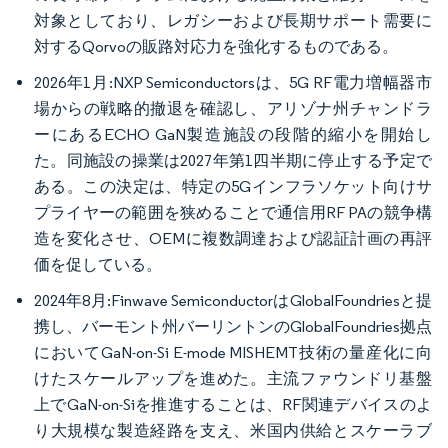
対象としており、レガシーおよび長期サポート需要に
対するQorvoの販路対応力を強化するものである。
2026年1月:NXP Semiconductorsは、5G RF電力増幅器市
場からの戦略的撤退を確認し、アリゾナ州チャンドラ
ーにあるECHO GaN製造施設の段階的縮小を開始し
た。同施設の操業は2027年第1四半期に停止する予定で
ある。この決定は、特定の5Gインフラソケット向けサ
プライヤーの範囲を狭めることで通信用RF PAの競争構
造を変化させ、OEMに複数調達および認証計画の再評
価を促している。
2024年8月:Finwave SemiconductorはGlobalFoundriesと提
携し、バーモント州バーリントンのGlobalFoundries拠点
においてGaN-on-Si E-mode MISHEMT技術の量産化に向
けたスケールアップを進めた。主流ファウンドリ基盤
上でGaN-on-Siを推進することは、RF関連デバイスのよ
り大規模な製造経路を支え、米国内供給とスケーラブ