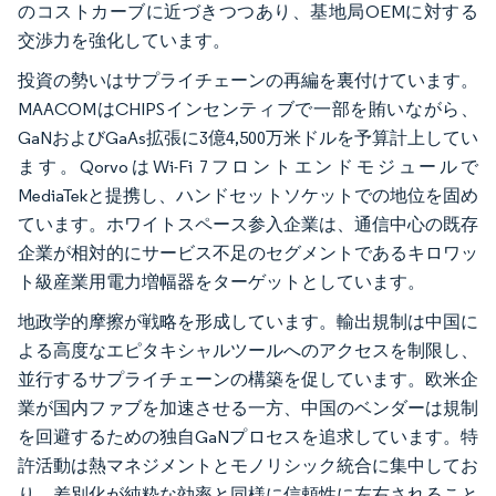
のコストカーブに近づきつつあり、基地局OEMに対する
交渉力を強化しています。
投資の勢いはサプライチェーンの再編を裏付けています。
MAACOMはCHIPSインセンティブで一部を賄いながら、
GaNおよびGaAs拡張に3億4,500万米ドルを予算計上してい
ます。QorvoはWi-Fi 7フロントエンドモジュールで
MediaTekと提携し、ハンドセットソケットでの地位を固め
ています。ホワイトスペース参入企業は、通信中心の既存
企業が相対的にサービス不足のセグメントであるキロワッ
ト級産業用電力増幅器をターゲットとしています。
地政学的摩擦が戦略を形成しています。輸出規制は中国に
よる高度なエピタキシャルツールへのアクセスを制限し、
並行するサプライチェーンの構築を促しています。欧米企
業が国内ファブを加速させる一方、中国のベンダーは規制
を回避するための独自GaNプロセスを追求しています。特
許活動は熱マネジメントとモノリシック統合に集中してお
り、差別化が純粋な効率と同様に信頼性に左右されること