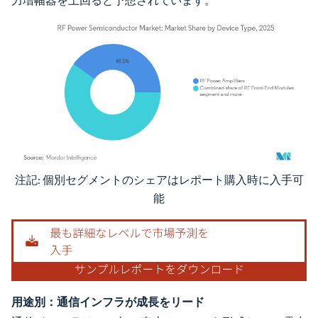
力増幅器を上回ると予想されています。
注記: 個別セグメントのシェアはレポート購入時に入手可
画像 © Mordor Intelligence。再利用にはCC BY 4.0の表示が必要です。
能
用途別：通信インフラが成長をリード