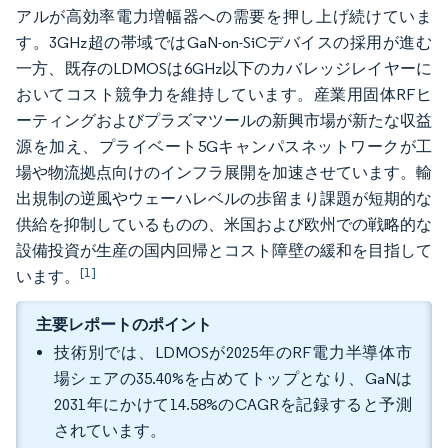
アルが高効率電力増幅器への需要を押し上げ続けていま
す。3GHz超の帯域ではGaN-on-SiCデバイスの採用が進む
一方、既存のLDMOSは6GHz以下のカバレッジレイヤーに
おいてコスト競争力を維持しています。産業用固体RFヒ
ーティングおよびプラズマツールの新興市場が新たな収益
源を加え、プライベート5Gキャンパスネットワークが工
場や物流拠点向けのインフラ展開を加速させています。輸
出規制の逆風やウェーハレベルの歩留まり課題が短期的な
供給を抑制しているものの、米国および欧州での戦略的な
設備投資が生産の国内回帰とコスト障壁の緩和を目指して
[1]
います。
主要レポートのポイント
技術別では、LDMOSが2025年のRF電力半導体市
場シェアの35.40%を占めてトップとなり、GaNは
2031年にかけて14.58%のCAGRを記録すると予測
されています。