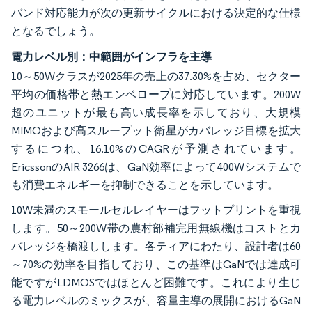
バンド対応能力が次の更新サイクルにおける決定的な仕様
となるでしょう。
電力レベル別：中範囲がインフラを主導
10～50Wクラスが2025年の売上の37.30%を占め、セクター
平均の価格帯と熱エンベロープに対応しています。200W
超のユニットが最も高い成長率を示しており、大規模
MIMOおよび高スループット衛星がカバレッジ目標を拡大
するにつれ、16.10%のCAGRが予測されています。
EricssonのAIR 3266は、GaN効率によって400Wシステムで
も消費エネルギーを抑制できることを示しています。
10W未満のスモールセルレイヤーはフットプリントを重視
します。50～200W帯の農村部補完用無線機はコストとカ
バレッジを橋渡しします。各ティアにわたり、設計者は60
～70%の効率を目指しており、この基準はGaNでは達成可
能ですがLDMOSではほとんど困難です。これにより生じ
る電力レベルのミックスが、容量主導の展開におけるGaN