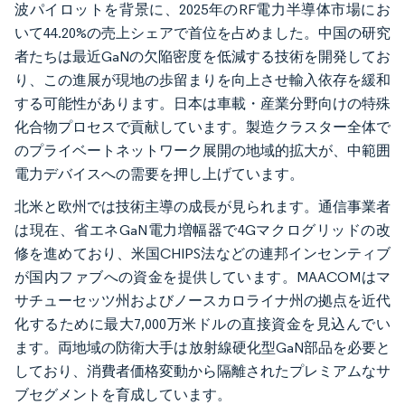
波パイロットを背景に、2025年のRF電力半導体市場にお
いて44.20%の売上シェアで首位を占めました。中国の研究
者たちは最近GaNの欠陥密度を低減する技術を開発してお
り、この進展が現地の歩留まりを向上させ輸入依存を緩和
する可能性があります。日本は車載・産業分野向けの特殊
化合物プロセスで貢献しています。製造クラスター全体で
のプライベートネットワーク展開の地域的拡大が、中範囲
電力デバイスへの需要を押し上げています。
北米と欧州では技術主導の成長が見られます。通信事業者
は現在、省エネGaN電力増幅器で4Gマクログリッドの改
修を進めており、米国CHIPS法などの連邦インセンティブ
が国内ファブへの資金を提供しています。MAACOMはマ
サチューセッツ州およびノースカロライナ州の拠点を近代
化するために最大7,000万米ドルの直接資金を見込んでい
ます。両地域の防衛大手は放射線硬化型GaN部品を必要と
しており、消費者価格変動から隔離されたプレミアムなサ
ブセグメントを育成しています。