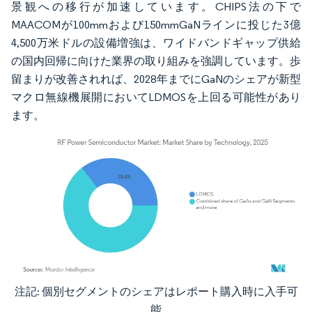
景観への移行が加速しています。CHIPS法の下で
MAACOMが100mmおよび150mmGaNラインに投じた3億
4,500万米ドルの設備増強は、ワイドバンドギャップ供給
の国内回帰に向けた業界の取り組みを強調しています。歩
留まりが改善されれば、2028年までにGaNのシェアが新型
マクロ無線機展開においてLDMOSを上回る可能性があり
ます。
注記: 個別セグメントのシェアはレポート購入時に入手可
画像 © Mordor Intelligence。再利用にはCC BY 4.0の表示が必要です。
能