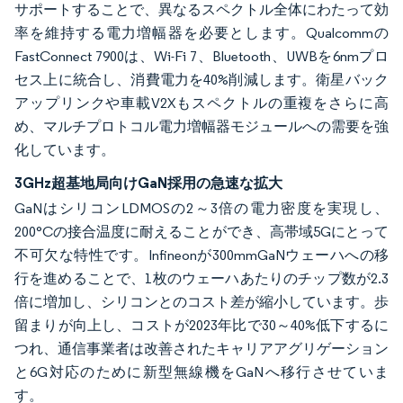
サポートすることで、異なるスペクトル全体にわたって効
率を維持する電力増幅器を必要とします。Qualcommの
FastConnect 7900は、Wi-Fi 7、Bluetooth、UWBを6nmプロ
セス上に統合し、消費電力を40%削減します。衛星バック
アップリンクや車載V2Xもスペクトルの重複をさらに高
め、マルチプロトコル電力増幅器モジュールへの需要を強
化しています。
3GHz超基地局向けGaN採用の急速な拡大
GaNはシリコンLDMOSの2～3倍の電力密度を実現し、
200°Cの接合温度に耐えることができ、高帯域5Gにとって
不可欠な特性です。Infineonが300mmGaNウェーハへの移
行を進めることで、1枚のウェーハあたりのチップ数が2.3
倍に増加し、シリコンとのコスト差が縮小しています。歩
留まりが向上し、コストが2023年比で30～40%低下するに
つれ、通信事業者は改善されたキャリアアグリゲーション
と6G対応のために新型無線機をGaNへ移行させていま
す。