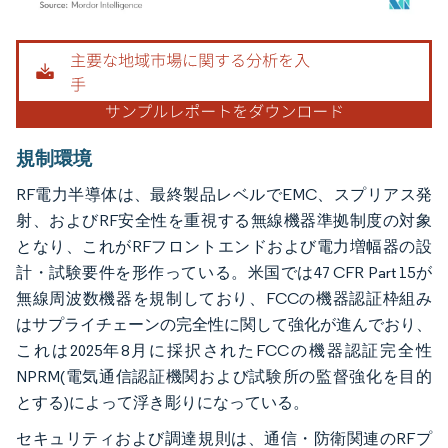
画像 © Mordor Intelligence。再利用にはCC BY 4.0の表示が必要です。
規制環境
RF電力半導体は、最終製品レベルでEMC、スプリアス発
射、およびRF安全性を重視する無線機器準拠制度の対象
となり、これがRFフロントエンドおよび電力増幅器の設
計・試験要件を形作っている。米国では47 CFR Part 15が
無線周波数機器を規制しており、FCCの機器認証枠組み
はサプライチェーンの完全性に関して強化が進んでおり、
これは2025年8月に採択されたFCCの機器認証完全性
NPRM(電気通信認証機関および試験所の監督強化を目的
とする)によって浮き彫りになっている。
セキュリティおよび調達規則は、通信・防衛関連のRFプ