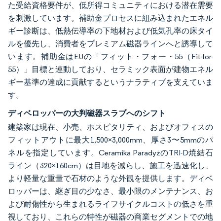
た受給資格要件が、低所得コミュニティにおける潜在需要
を刺激しています。補助金プロセスに組み込まれたエネル
ギー診断は、低熱伝導率の下地材および低気孔率の床タイ
ルを優先し、消費者をプレミアム磁器ラインへと誘導して
います。補助金はEUの「フィット・フォー・55（Fit-for-
55）」目標と連動しており、セラミック表面が建物エネル
ギー基準の達成に貢献するというナラティブを支えていま
す。
ディベロッパーの大判磁器スラブへのシフト
建築家は現在、小売、ホスピタリティ、およびオフィスの
フィットアウトに最大1,500×3,000mm、厚さ3〜5mmのパ
ネルを指定しています。Ceramika ParadyżのTRI-D焼結石
ライン（320×160cm）は目地を減らし、施工を迅速化し、
より軽量な重量で石材のような外観を提供します。ディベ
ロッパーは、継ぎ目の少なさ、最小限のメンテナンス、お
よび耐傷性から生まれるライフサイクルコストの低さを重
視しており、これらの特性が磁器の商業セグメントでの地