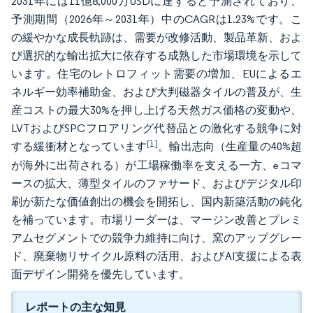
2031年には11億8,000万USDに達すると予測されており、
予測期間（2026年～2031年）中のCAGRは1.23%です。こ
の緩やかな成長軌跡は、需要が改修活動、製品革新、およ
び選択的な輸出拡大に依存する成熟した市場環境を示して
います。住宅のレトロフィット需要の増加、EUによるエ
ネルギー効率補助金、および大判磁器タイルの普及が、生
産コストの最大30%を押し上げる天然ガス価格の変動や、
LVTおよびSPCフロアリング代替品との激化する競争に対
[1]
する緩衝材となっています
。輸出志向（生産量の40%超
が海外に出荷される）が工場稼働率を支える一方、eコマ
ースの拡大、薄型タイルのファサード、およびデジタル印
刷が新たな価値創出の機会を開拓し、国内新築活動の鈍化
を補っています。市場リーダーは、マージン改善とプレミ
アムセグメントでの競争力維持に向け、窯のアップグレー
ド、廃棄物リサイクル原料の活用、およびAI支援による表
面デザイン開発を優先しています。
レポートの主な知見