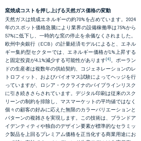
窯焼成コストを押し上げる天然ガス価格の変動
天然ガスは焼成エネルギーの約70%を占めています。2024
年のスポット価格急騰により業界の設備稼働率は75%から
57%に低下し、一時的な窯の停止を余儀なくされました。
欧州中央銀行（ECB）の計量経済モデルによると、エネル
ギー集約型セクターでは、エネルギー価格が1%上昇する
[4]
と固定投資が4.1%減少する可能性があります
。ポーラン
ドの生産者は複数年の供給契約、コジェネレーションのレ
トロフィット、およびバイオマス試験によってヘッジを行
っていますが、ロシア・ウクライナのパイプラインリスク
に引き続きさらされています。デジタル印刷は従来のスク
リーンの制約を排除し、マスマーケットの平均値ではなく
個々の顧客の好みに応えた無限のカラーバリエーションと
パターンの複雑さを実現します。この技術は、ブランドア
イデンティティや独自のデザイン要素が標準的なセラミッ
ク製品を上回るプレミアム価格を正当化する商業用途にお