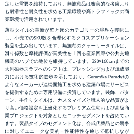
定した需要を維持しており、無施釉品は審美的な考慮より
も耐滑性と耐久性を求める工業環境や高トラフィックの商
業環境で活用されています。
薄型タイルの革新が壁と床のカテゴリーの境界を曖昧に
し、小売でのSKU数を合理化するクロスアプリケーション
製品を生み出しています。無施釉のクォーリータイルは、
滑り係数と摩耗評価が審美性を上回る産業回廊や公共交通
機関のハブでの地位を維持しています。320×160cmまでの
大判磁器スラブへのシフトは、プレッシングおよび焼成能
力における技術的進歩を示しており、Ceramika Paradyżの
ようなメーカーが連続面施工を求める建築市場にサービス
を提供するために専用設備に投資しています。装飾、パタ
ーン、手作りタイルは、カスタマイズと職人的な品質がよ
り高い価格設定を正当化するプレミアム住宅および高級商
業プロジェクトを対象としたニッチセグメントを占めてい
ます。製品タイプのセグメント化は、合成代替品との競争
に対してユニークな美的・性能特性を通じて抵抗しなが