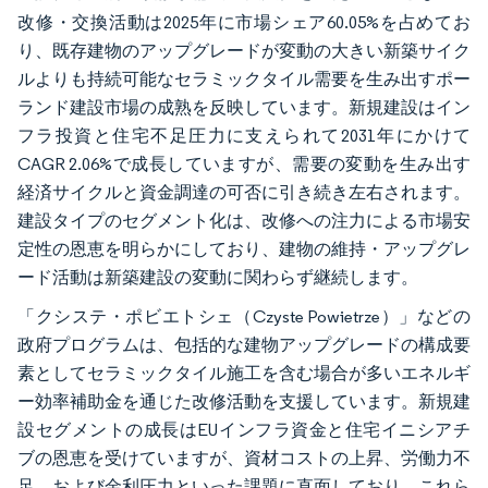
改修・交換活動は2025年に市場シェア60.05%を占めてお
り、既存建物のアップグレードが変動の大きい新築サイク
ルよりも持続可能なセラミックタイル需要を生み出すポー
ランド建設市場の成熟を反映しています。新規建設はイン
フラ投資と住宅不足圧力に支えられて2031年にかけて
CAGR 2.06%で成長していますが、需要の変動を生み出す
経済サイクルと資金調達の可否に引き続き左右されます。
建設タイプのセグメント化は、改修への注力による市場安
定性の恩恵を明らかにしており、建物の維持・アップグレ
ード活動は新築建設の変動に関わらず継続します。
「クシステ・ポビエトシェ（Czyste Powietrze）」などの
政府プログラムは、包括的な建物アップグレードの構成要
素としてセラミックタイル施工を含む場合が多いエネルギ
ー効率補助金を通じた改修活動を支援しています。新規建
設セグメントの成長はEUインフラ資金と住宅イニシアチ
ブの恩恵を受けていますが、資材コストの上昇、労働力不
足、および金利圧力といった課題に直面しており、これら