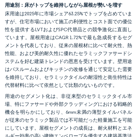
用途別：床がトップを維持しながら屋根が勢いを増す
床用途は2025年に市場シェア63.25%でトップを占めていま
すが、住宅市場において施工の利便性とコスト面での優位
性を提供するLVTおよびSPC代替品との競争激化に直面し
ています。屋根用途はCAGR 1.72%で最も急成長するセグ
メントを代表しており、従来の屋根材に比べて耐火性、熱
性能、および美的耐久性に優れたセラミックファサードシ
ステムを好む建築トレンドの恩恵を受けています。壁用途
はバスルームおよびキッチンの改修を通じて安定した需要
を維持しており、セラミックタイルの耐湿性と衛生特性は
代替材料に比べて依然として比類のないものです。
用途のセグメント化は、非従来型のセラミックタイル市
場、特にファサードや外部クラッディングにおける戦略的
機会を明らかにしており、6mm未満の薄型タイルパネル
が従来のセラミック製品では不可能だった軽量施工を可能
にしています。屋根セグメントの成長は、耐火材料とエネ
ルギー効率の高い建物エンベロープを優先する建築基準法