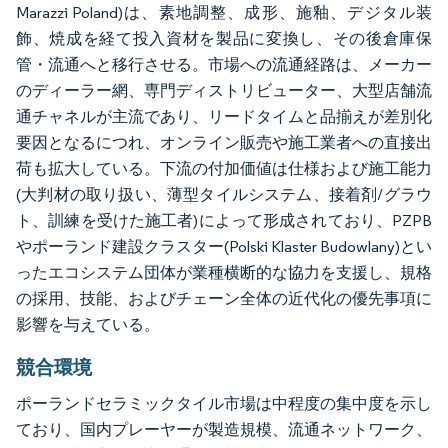
Marazzi Poland)は、素地調整、成形、施釉、デジタル装
飾、焼成を経て投入資材を製品に変換し、その後倉庫保
管・流通へと移行させる。市場への流通経路は、メーカー
のディーラー網、専門ディストリビューター、大型店舗流
通チャネルが主流であり、リードタイムと品揃えが差別化
要因となるにつれ、オンライン販売や施工業者への直接出
荷も拡大している。下流の付加価値は仕様および施工能力
(大判材の取り扱い、薄型タイルシステム、接着剤/グラウ
ト、訓練を受けた施工者)によって形成されており、PZPB
やポーランド建設クラスター(Polski Klaster Budowlany)とい
ったエコシステム団体が業種横断的な協力を支援し、規格
の採用、技能、およびチェーン全体の近代化の優先事項に
影響を与えている。
競合環境
ポーランドセラミックタイル市場は中程度の集中度を示し
ており、国内プレーヤーが製造規模、流通ネットワーク、