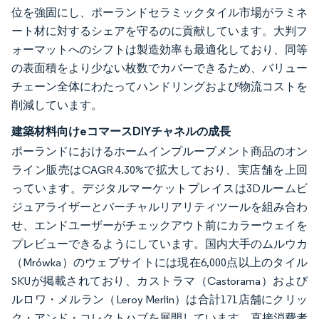
位を強固にし、ポーランドセラミックタイル市場がラミネ
ート材に対するシェアを守るのに貢献しています。大判フ
ォーマットへのシフトは製造効率も最適化しており、同等
の表面積をより少ない枚数でカバーできるため、バリュー
チェーン全体にわたってハンドリングおよび物流コストを
削減しています。
建築材料向けeコマースDIYチャネルの成長
ポーランドにおけるホームインプルーブメント商品のオン
ライン販売はCAGR 4.30%で拡大しており、実店舗を上回
っています。デジタルマーケットプレイスは3Dルームビ
ジュアライザーとバーチャルリアリティツールを組み合わ
せ、エンドユーザーがチェックアウト前にカラーウェイを
プレビューできるようにしています。国内大手のムルウカ
（Mrówka）のウェブサイトには現在6,000点以上のタイル
SKUが掲載されており、カストラマ（Castorama）および
ルロワ・メルラン（Leroy Merlin）は合計171店舗にクリッ
ク・アンド・コレクトハブを展開しています。直接消費者