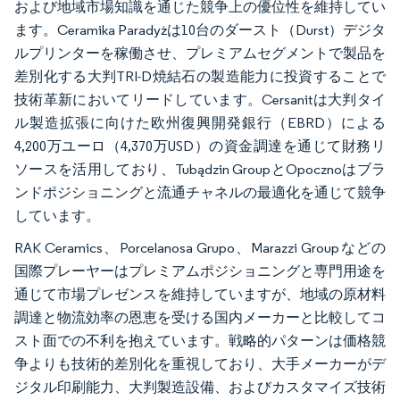
および地域市場知識を通じた競争上の優位性を維持してい
ます。Ceramika Paradyżは10台のダースト（Durst）デジタ
ルプリンターを稼働させ、プレミアムセグメントで製品を
差別化する大判TRI-D焼結石の製造能力に投資することで
技術革新においてリードしています。Cersanitは大判タイ
ル製造拡張に向けた欧州復興開発銀行（EBRD）による
4,200万ユーロ（4,370万USD）の資金調達を通じて財務リ
ソースを活用しており、Tubądzin GroupとOpocznoはブラ
ンドポジショニングと流通チャネルの最適化を通じて競争
しています。
RAK Ceramics、Porcelanosa Grupo、Marazzi Groupなどの
国際プレーヤーはプレミアムポジショニングと専門用途を
通じて市場プレゼンスを維持していますが、地域の原材料
調達と物流効率の恩恵を受ける国内メーカーと比較してコ
スト面での不利を抱えています。戦略的パターンは価格競
争よりも技術的差別化を重視しており、大手メーカーがデ
ジタル印刷能力、大判製造設備、およびカスタマイズ技術