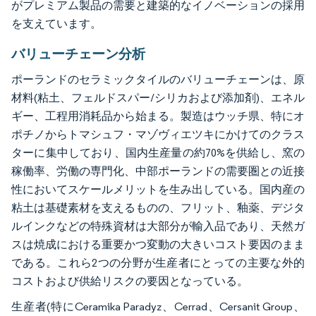
がプレミアム製品の需要と建築的なイノベーションの採用
を支えています。
バリューチェーン分析
ポーランドのセラミックタイルのバリューチェーンは、原
材料(粘土、フェルドスパー/シリカおよび添加剤)、エネル
ギー、工程用消耗品から始まる。製造はウッチ県、特にオ
ポチノからトマシュフ・マゾヴィエツキにかけてのクラス
ターに集中しており、国内生産量の約70%を供給し、窯の
稼働率、労働の専門化、中部ポーランドの需要圏との近接
性においてスケールメリットを生み出している。国内産の
粘土は基礎素材を支えるものの、フリット、釉薬、デジタ
ルインクなどの特殊資材は大部分が輸入品であり、天然ガ
スは焼成における重要かつ変動の大きいコスト要因のまま
である。これら2つの分野が生産者にとっての主要な外的
コストおよび供給リスクの要因となっている。
生産者(特にCeramika Paradyz、Cerrad、Cersanit Group、