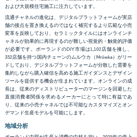
および大規模住宅施工に注力しています。
流通チャネルの進化は、デジタルプラットフォームが実店
舗の接点を置き換えるのではなく補完するより広範な小売
変革を反映しており、セラミックタイルにはオンラインチ
ャネルが効果的に再現するのが難しい視覚的・触覚的評価
が必要です。ポーランドのDIY市場は1,102店舗を擁し、
352店舗を持つ国内チェーンのムルウカ（Mrówka）がリー
ドしており、デジタルプラットフォームが分散した需要を
集約しながら購入確信を高める施工ガイダンスとデザイン
ツールを提供する機会が生まれています。オンラインの成
長は、従来のディストリビューターのマージンを回避した
直接消費者関係を求めるメーカーにとって特に有益であ
り、従来の小売チャネルでは不可能なカスタマイズとオン
デマンド生産モデルを可能にします。
地域分析
ポーランド中部が生産と消費の中核を担い、2025年の売上