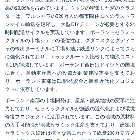
高の28.86%を占めています。ウッジの密集した窯のクラス
ターは、ワルシャワの320万人の都市圏住民へのラストワ
ンマイル輸送を短縮し、大型DIYチェーンが必要とする24
時間配送サイクルを実現しています。ポーランドセラミッ
クタイルの市場シェアの優位性は、グダニスクとグディニ
ャの輸出ターミナルに工場を結ぶ鉄道リンクによってさら
に強化されており、トラックルートと比較して物流コスト
を11%削減しています。ポーランド西部はドイツとの国境
に近く、自動車産業への投資が商業建設需要を支えてお
り、ポーランド東部はEU開発資金と農業近代化プロジェ
クトに依存しています。
ポーランド南部の市場開発は、産業・鉱業地域の変革に注
力しており、セラミックタイルが施設の近代化および環境
修復プロジェクトに活用されています。この地域の原材料
の入手可能性が地域セラミック生産を支えており、建築用
セラミックス鉱床は様々な県にわたって総量200万立方メ