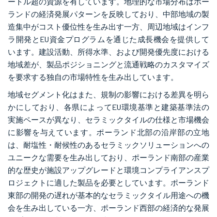
ートル超の資源を有しています。地理的な市場分布はポー
ランドの経済発展パターンを反映しており、中部地域の製
造集中がコスト優位性を生み出す一方、周辺地域はインフ
ラ開発とEU資金プログラムを通じた成長機会を提供して
います。建設活動、所得水準、および開発優先度における
地域差が、製品ポジショニングと流通戦略のカスタマイズ
を要求する独自の市場特性を生み出しています。
地域セグメント化はまた、規制の影響における差異を明ら
かにしており、各県によってEU環境基準と建築基準法の
実施ペースが異なり、セラミックタイルの仕様と市場機会
に影響を与えています。ポーランド北部の沿岸部の立地
は、耐塩性・耐候性のあるセラミックソリューションへの
ユニークな需要を生み出しており、ポーランド南部の産業
的な歴史が施設アップグレードと環境コンプライアンスプ
ロジェクトに適した製品を必要としています。ポーランド
東部の開発の遅れが基本的なセラミックタイル用途への機
会を生み出している一方、ポーランド西部の経済的な発展