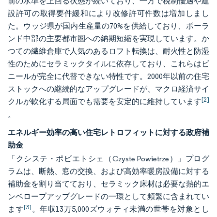
前の水準を上回る状態が続いており、一方で税制優遇や建
設許可の取得要件緩和により改修許可件数は増加しまし
た。ウッジ県が国内生産量の70%を供給しており、ポーラ
ンド中部の主要都市圏への納期短縮を実現しています。か
つての繊維倉庫で人気のあるロフト転換は、耐火性と防湿
性のためにセラミックタイルに依存しており、これらはビ
ニールが完全に代替できない特性です。2000年以前の住宅
ストックへの継続的なアップグレードが、マクロ経済サイ
[2]
クルが軟化する局面でも需要を安定的に維持しています
。
エネルギー効率の高い住宅レトロフィットに対する政府補
助金
「クシステ・ポビエトシェ（Czyste Powietrze）」プログ
ラムは、断熱、窓の交換、および高効率暖房設備に対する
補助金を割り当てており、セラミック床材は必要な熱的エ
ンベロープアップグレードの一環として頻繁に含まれてい
[3]
ます
。年収13万5,000ズウォティ未満の世帯を対象とし