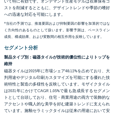
いて特に有効です。オンデマンド生産モデルは在庫保有コ
ストを削減するとともに、デザイントレンドや季節の嗜好
への迅速な対応を可能にします。
*当社の予測では、推進要因および抑制要因の影響を加算的ではな
く方向性のあるものとして扱います。影響予測は、ベースライン
成長、構成効果、および変数間の相互作用を反映しています。
セグメント分析
製品タイプ別：磁器タイルが技術的優位性によりトップを
維持
磁器タイルは2025年に市場シェア48.12%を占めており、大
判用途やデジタル印刷カスタマイズを可能にする優れた技
術特性と製造の多様性を反映しています。モザイクタイル
は2031年にかけてCAGR 1.05%で最も急成長するセグメン
トとして台頭しており、住宅・商業用途の両方で装飾的な
アクセントや職人的な美学を好む建築トレンドに支えられ
ています。施釉セラミックタイルは従来の用途において安