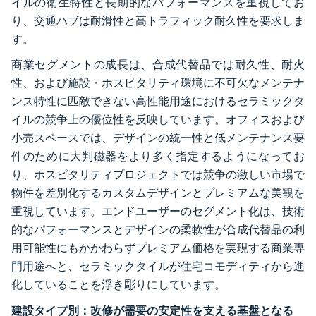
イルの衛生特性と長期的なパフォーマンスを重視してお
り、交通ハブは耐滑性と高トラフィック耐久性を要求しま
す。
商業セグメントの成長は、合成代替品では耐久性、耐火
性、および施設・ホスピタリティ環境に不可欠なメンテナ
ンス特性に匹敵できない高性能用途におけるセラミックタ
イルの競争上の優位性を反映しています。オフィスおよび
小売スペースでは、デザインの統一性と低メンテナンス要
件のために大判磁器をより多く指定するようになってお
り、ホスピタリティプロジェクトでは競争の激しい市場で
物件を差別化するカスタムデザインとプレミアムな美観を
重視しています。エンドユーザーのセグメント化は、技術
的なパフォーマンスとデザインの柔軟性が合成代替品の利
用可能性にもかかわらずプレミアム価格を実現する商業専
門用途へと、セラミックタイルが住宅コモディティから進
化していることを浮き彫りにしています。
建設タイプ別：改修が需要の安定性を支える基盤となる