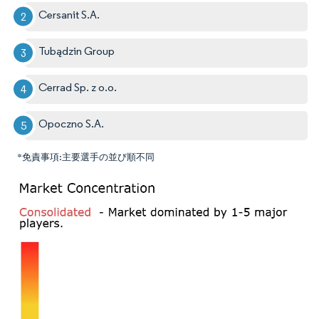
Cersanit S.A.
Tubądzin Group
Cerrad Sp. z o.o.
Opoczno S.A.
*免責事項:主要選手の並び順不同