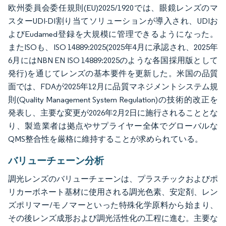
欧州委員会委任規則(EU)2025/1920では、眼鏡レンズのマ
スターUDI-DI割り当てソリューションが導入され、UDIお
よびEudamed登録を大規模に管理できるようになった。
またISOも、ISO 14889:2025(2025年4月に承認され、2025年
6月にはNBN EN ISO 14889:2025のような各国採用版として
発行)を通じてレンズの基本要件を更新した。米国の品質
面では、FDAが2025年12月に品質マネジメントシステム規
則(Quality Management System Regulation)の技術的改正を
発表し、主要な変更が2026年2月2日に施行されることとな
り、製造業者は拠点やサプライヤー全体でグローバルな
QMS整合性を厳格に維持することが求められている。
バリューチェーン分析
調光レンズのバリューチェーンは、プラスチックおよびポ
リカーボネート基材に使用される調光色素、安定剤、レン
ズポリマー/モノマーといった特殊化学原料から始まり、
その後レンズ成形および調光活性化の工程に進む。主要な