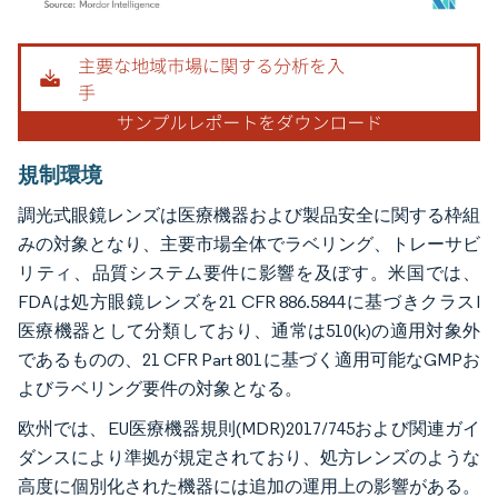
画像 © Mordor Intelligence。再利用にはCC BY 4.0の表示が必要です。
規制環境
調光式眼鏡レンズは医療機器および製品安全に関する枠組
みの対象となり、主要市場全体でラベリング、トレーサビ
リティ、品質システム要件に影響を及ぼす。米国では、
FDAは処方眼鏡レンズを21 CFR 886.5844に基づきクラスI
医療機器として分類しており、通常は510(k)の適用対象外
であるものの、21 CFR Part 801に基づく適用可能なGMPお
よびラベリング要件の対象となる。
欧州では、EU医療機器規則(MDR)2017/745および関連ガイ
ダンスにより準拠が規定されており、処方レンズのような
高度に個別化された機器には追加の運用上の影響がある。