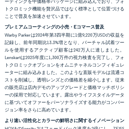
ーティングを中価格帯パッケージに組み込んでおり、フォ
トクロミック機能を贅沢品ではなく標準として位置づける
ことで普及を加速させています。
プレミアムコーティングの小売・Eコマース普及
Warby Parkerは2024年第3四半期に1億9,220万USDの収益を
記録し、前年同期比13.3%増となり、バーチャル試着ツー
ルを使用するアクティブ顧客は242万人に達しました。
Lenskartは2025年度に1,300万件の視力検査を完了し、フォ
トクロミックオプションをオムニチャネルコンフィギュレ
ーターに組み込みました。このような直販モデルは流通コ
ストを削減し、透明レンズとの価格差を縮小します。従来
の販売店は店内デモのアップグレードと価格マッチポリシ
ーの採用で対応しています。露出やライフスタイルデータ
に基づいてオファーをパーソナライズする能力がコンバー
ジョン率をさらに高めています。
より速い活性化とカラーの鮮明さに関するイノベーション
HOYAのSensity 2はフェードバック速度を2倍にし、ZEISS