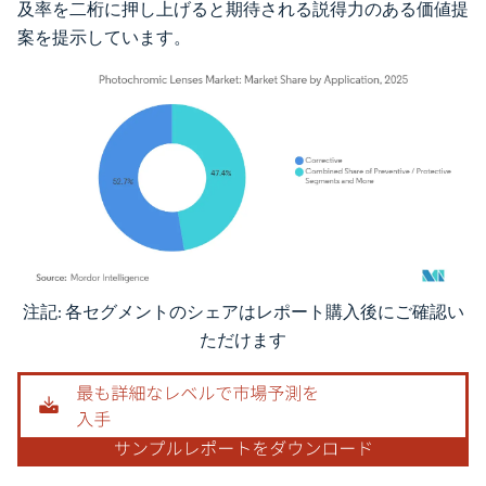
及率を二桁に押し上げると期待される説得力のある価値提
案を提示しています。
注記: 各セグメントのシェアはレポート購入後にご確認い
画像 © Mordor Intelligence。再利用にはCC BY 4.0の表示が必要です。
ただけます