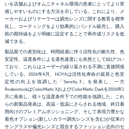
いを店舗およびオムニチャネル環境の患者にとってより実
感しやすいものにする方法を示している。これにより、メ
ーカーおよびリテーラーは調光レンズに関する教育を標準
化し、コーティングをより効果的にバンドル販売し、購入
前の期待値をより明確に設定することで再作成リスクを低
減できる。
製品面での差別化は、時間経過に伴う活性化の耐久性、色
安定性、温度条件による退色速度にも依然として結びつい
ており、これらはユーザーの繰り返される不満に直接関係
している。2026年4月、HOYAは活性化寿命の延長と色安
定性の向上を強調した「Sensity 3」を発表し、一方
RodenstockはColorMatic XおよびColorMatic Darkを2026年1
月に発表し、様々な温度条件下での性能を強調した。これ
らの新製品発表は、高温・低温にさらされる地域、終日着
用向けのプレミアムポジショニング、そして表現力豊かな
着色オプション(新しいカラー調光レンズを含む)が従来の
サングラスや偏光レンズと競合するファッション志向のセ