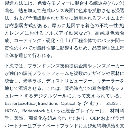
製造方法には、色素をモノマーに混合する練込み(バルク)
着色、熱を加えて完成レンズ表面に色素を拡散させる浸透
法、および予備成形された基材に適用されるフィルムまた
は樹脂層方式がある。厚みに起因する着色の不均一性(処
方レンズにおけるブルズアイ効果など)、高純度色素合
成、コーティング・硬化・仕上げ工程全体でのバッチ間一
貫性のすべてが最終性能に影響するため、品質管理は工程
全体を通じて行われる。
下流では、ブランドレンズ技術提供企業やレンズメーカー
が独自の調光プラットフォームを複数のデザインや素材に
統合し、光学ラボ、ディストリビューター、リテーラーを
通じて流通させる。これは、販売時点での着色挙動をシミ
ュレートするデジタルツールによって支えられている。
EssilorLuxottica(Transitions Opticalを含む)、ZEISS、
HOYA、Rodenstockといった統合プレイヤーは、材料科
学、製造、商業化を組み合わせており、OEMおよびラボ
パートナーはプライベートブランドおよび短納期供給を支