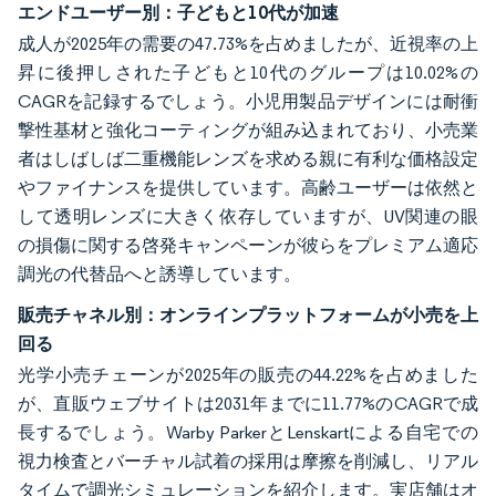
エンドユーザー別：子どもと10代が加速
成人が2025年の需要の47.73%を占めましたが、近視率の上
昇に後押しされた子どもと10代のグループは10.02%の
CAGRを記録するでしょう。小児用製品デザインには耐衝
撃性基材と強化コーティングが組み込まれており、小売業
者はしばしば二重機能レンズを求める親に有利な価格設定
やファイナンスを提供しています。高齢ユーザーは依然と
して透明レンズに大きく依存していますが、UV関連の眼
の損傷に関する啓発キャンペーンが彼らをプレミアム適応
調光の代替品へと誘導しています。
販売チャネル別：オンラインプラットフォームが小売を上
回る
光学小売チェーンが2025年の販売の44.22%を占めました
が、直販ウェブサイトは2031年までに11.77%のCAGRで成
長するでしょう。Warby ParkerとLenskartによる自宅での
視力検査とバーチャル試着の採用は摩擦を削減し、リアル
タイムで調光シミュレーションを紹介します。実店舗はオ