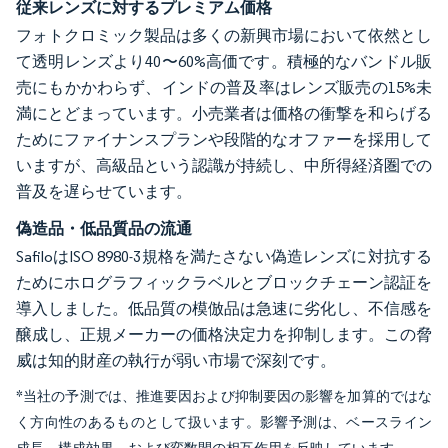
従来レンズに対するプレミアム価格
フォトクロミック製品は多くの新興市場において依然とし
て透明レンズより40〜60%高価です。積極的なバンドル販
売にもかかわらず、インドの普及率はレンズ販売の15%未
満にとどまっています。小売業者は価格の衝撃を和らげる
ためにファイナンスプランや段階的なオファーを採用して
いますが、高級品という認識が持続し、中所得経済圏での
普及を遅らせています。
偽造品・低品質品の流通
SafiloはISO 8980-3規格を満たさない偽造レンズに対抗する
ためにホログラフィックラベルとブロックチェーン認証を
導入しました。低品質の模倣品は急速に劣化し、不信感を
醸成し、正規メーカーの価格決定力を抑制します。この脅
威は知的財産の執行が弱い市場で深刻です。
*当社の予測では、推進要因および抑制要因の影響を加算的ではな
く方向性のあるものとして扱います。影響予測は、ベースライン