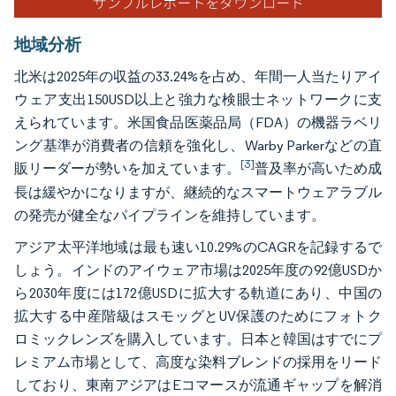
地域分析
北米は2025年の収益の33.24%を占め、年間一人当たりアイ
ウェア支出150USD以上と強力な検眼士ネットワークに支
えられています。米国食品医薬品局（FDA）の機器ラベリ
ング基準が消費者の信頼を強化し、Warby Parkerなどの直
[3]
販リーダーが勢いを加えています。
普及率が高いため成
長は緩やかになりますが、継続的なスマートウェアラブル
の発売が健全なパイプラインを維持しています。
アジア太平洋地域は最も速い10.29%のCAGRを記録するで
しょう。インドのアイウェア市場は2025年度の92億USDか
ら2030年度には172億USDに拡大する軌道にあり、中国の
拡大する中産階級はスモッグとUV保護のためにフォトク
ロミックレンズを購入しています。日本と韓国はすでにプ
レミアム市場として、高度な染料ブレンドの採用をリード
しており、東南アジアはEコマースが流通ギャップを解消