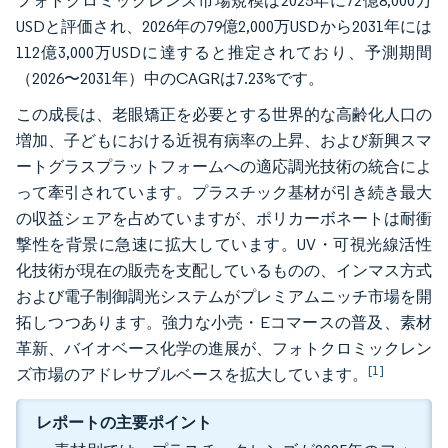
フォトクロミックレンズ市場規模は2025年に72億8,000万
USDと評価され、2026年の79億2,000万USDから2031年には
112億3,000万USDに達すると推定されており、予測期間
（2026〜2031年）中のCAGRは7.23%です。
この成長は、老眼矯正を必要とする世界的な高齢化人口の
増加、子どもにおける近視有病率の上昇、および新興スマ
ートグラスプラットフォームへの適応調光技術の統合によ
って牽引されています。プラスチック基材が引き続き最大
の収益シェアを占めていますが、ポリカーボネートは耐衝
撃性を背景に急速に拡大しています。UV・可視光線活性
化技術が現在の販売を支配しているものの、インマス方式
および電子制御調光システムがプレミアムニッチ市場を開
拓しつつあります。強力な小売・Eコマースの普及、素材
革新、バイオベース化学の進展が、フォトクロミックレン
[1]
ズ市場のアドレサブルベースを拡大しています。
レポートの主要ポイント