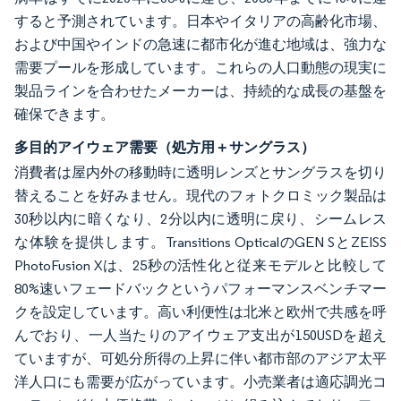
すると予測されています。日本やイタリアの高齢化市場、
および中国やインドの急速に都市化が進む地域は、強力な
需要プールを形成しています。これらの人口動態の現実に
製品ラインを合わせたメーカーは、持続的な成長の基盤を
確保できます。
多目的アイウェア需要（処方用＋サングラス）
消費者は屋内外の移動時に透明レンズとサングラスを切り
替えることを好みません。現代のフォトクロミック製品は
30秒以内に暗くなり、2分以内に透明に戻り、シームレス
な体験を提供します。Transitions OpticalのGEN SとZEISS
PhotoFusion Xは、25秒の活性化と従来モデルと比較して
80%速いフェードバックというパフォーマンスベンチマー
クを設定しています。高い利便性は北米と欧州で共感を呼
んでおり、一人当たりのアイウェア支出が150USDを超え
ていますが、可処分所得の上昇に伴い都市部のアジア太平
洋人口にも需要が広がっています。小売業者は適応調光コ