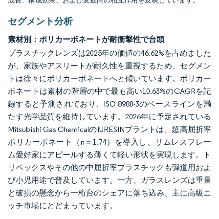
成長、構成効果、および変数間の相互作用を反映しています。
セグメント分析
素材別：ポリカーボネートが耐衝撃性で台頭
プラスチックレンズは2025年の価値の46.62%を占めました
が、家族やアスリートが耐久性を重視するため、セグメン
トは徐々にポリカーボネートへと傾いています。ポリカー
ボネートは素材の階層の中で最も高い10.63%のCAGRを記
録すると予測されており、ISO 8980-3のベースラインを満
たす光学品質を維持しています。2026年に予定されている
Mitsubishi Gas ChemicalのIURESINプラントは、超高屈折率
ポリカーボネート（n＝1.74）を導入し、リムレスフレー
ム愛好家にアピールする薄くて軽い形状を実現します。ト
リベックスやその他の中屈折率プラスチックも弾道用およ
び小児用途で普及しています。一方、ガラスレンズは重量
と破損の懸念から一桁台のシェアに落ち込み、主に高級ニ
ッチ市場にとどまっています。