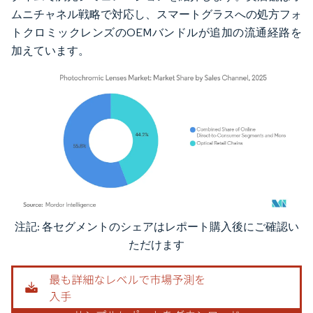
ムニチャネル戦略で対応し、スマートグラスへの処方フォ
トクロミックレンズのOEMバンドルが追加の流通経路を
加えています。
注記: 各セグメントのシェアはレポート購入後にご確認い
画像 © Mordor Intelligence。再利用にはCC BY 4.0の表示が必要です。
ただけます