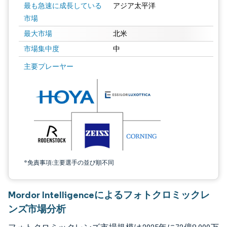
最も急速に成長している
アジア太平洋
市場
最大市場
北米
市場集中度
中
画像 © Mordor Intelligence。再利用にはCC BY 4.0の表示が必要です。
主要プレーヤー
*免責事項:主要選手の並び順不同
Mordor Intelligenceによるフォトクロミックレ
ンズ市場分析