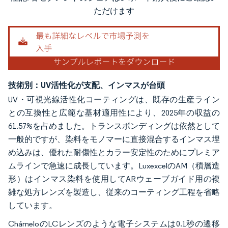
画像 © Mordor Intelligence。再利用にはCC BY 4.0の表示が必要です。
ただけます
技術別：UV活性化が支配、インマスが台頭
UV・可視光線活性化コーティングは、既存の生産ライン
との互換性と広範な基材適用性により、2025年の収益の
61.57%を占めました。トランスボンディングは依然として
一般的ですが、染料をモノマーに直接混合するインマス埋
め込みは、優れた耐傷性とカラー安定性のためにプレミア
ムラインで急速に成長しています。LuxexcelのAM（積層造
形）はインマス染料を使用してARウェーブガイド用の複
雑な処方レンズを製造し、従来のコーティング工程を省略
しています。
ChámeloのLCレンズのような電子システムは0.1秒の遷移