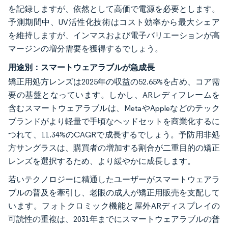
を記録しますが、依然として高価で電源を必要とします。
予測期間中、UV活性化技術はコスト効率から最大シェア
を維持しますが、インマスおよび電子バリエーションが高
マージンの増分需要を獲得するでしょう。
用途別：スマートウェアラブルが急成長
矯正用処方レンズは2025年の収益の52.65%を占め、コア需
要の基盤となっています。しかし、ARレディフレームを
含むスマートウェアラブルは、MetaやAppleなどのテック
ブランドがより軽量で手頃なヘッドセットを商業化するに
つれて、11.34%のCAGRで成長するでしょう。予防用非処
方サングラスは、購買者の増加する割合が二重目的の矯正
レンズを選択するため、より緩やかに成長します。
若いテクノロジーに精通したユーザーがスマートウェアラ
ブルの普及を牽引し、老眼の成人が矯正用販売を支配して
います。フォトクロミック機能と屋外ARディスプレイの
可読性の重複は、2031年までにスマートウェアラブルの普