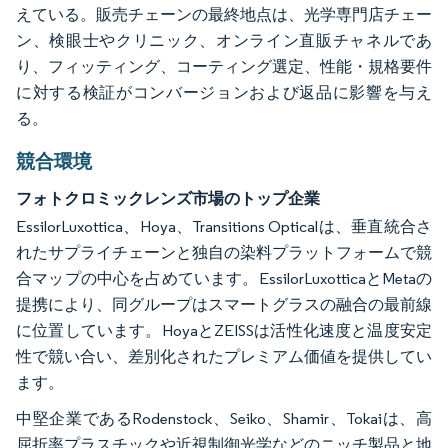
えている。販売チェーンの最終地点は、光学専門店チェー
ン、検眼士やクリニック、オンライン直販チャネルであ
り、フィッティング、コーティング選定、性能・規格要件
に対する検証がコンバージョンおよび返品に影響を与え
る。
競合環境
フォトクロミックレンズ市場のトップ企業
EssilorLuxottica、Hoya、Transitions Opticalは、垂直統合さ
れたサプライチェーンと独自の染料プラットフォームで競
合マップの中心を占めています。EssilorLuxotticaとMetaの
提携により、同グループはスマートグラスの融合の最前線
に位置しています。HoyaとZEISSは活性化速度と温度安定
性で競い合い、差別化されたプレミアム価値を提供してい
ます。
中堅企業であるRodenstock、Seiko、Shamir、Tokaiは、高
屈折率プラスチックや近視制御光学などのニッチ製品と地