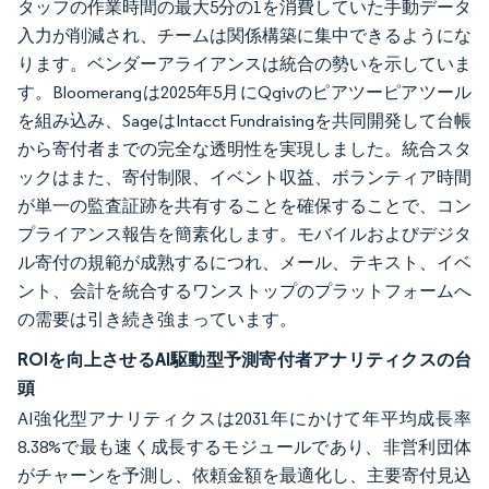
タッフの作業時間の最大5分の1を消費していた手動データ
入力が削減され、チームは関係構築に集中できるようにな
ります。ベンダーアライアンスは統合の勢いを示していま
す。Bloomerangは2025年5月にQgivのピアツーピアツール
を組み込み、SageはIntacct Fundraisingを共同開発して台帳
から寄付者までの完全な透明性を実現しました。統合スタ
ックはまた、寄付制限、イベント収益、ボランティア時間
が単一の監査証跡を共有することを確保することで、コン
プライアンス報告を簡素化します。モバイルおよびデジタ
ル寄付の規範が成熟するにつれ、メール、テキスト、イベ
ント、会計を統合するワンストップのプラットフォームへ
の需要は引き続き強まっています。
ROIを向上させるAI駆動型予測寄付者アナリティクスの台
頭
AI強化型アナリティクスは2031年にかけて年平均成長率
8.38%で最も速く成長するモジュールであり、非営利団体
がチャーンを予測し、依頼金額を最適化し、主要寄付見込