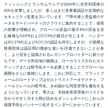
フィッシングとランサムウェアが2024年に非営利団体の
43%を攻撃しましたが、多くはまだ多要素認証や定期的な
[4]
セキュリティ監査を欠いています。
寄付者と受益者のデ
ータをサードパーティのクラウドに集約することで、侵害
の影響が増幅され、グローバル収益の最大4%の罰金を含
む厳格なGDPRおよびCCPAの責任が生じます。ベンダー
はISO 27001およびSOC 2の認証を誇示しますが、小規模な
慈善団体は認証間の微妙な違いを評価できないことが多
く、より安全と認識されるレガシープロバイダーに頼りが
ちです。データ所在地の義務は、ローカライズされたホス
ティングまたは暗号化キーを必要とすることでグローバル
展開をさらに複雑にします。これに対応して、プラットフ
ォームのロードマップはゼロトラストアーキテクチャ、フ
ィールドレベルの暗号化、きめ細かな同意管理を優先する
ようになっています。導入は、非技術系管理者のリスクを
分かりやすく示す人間が読めるダッシュボードにこれらの
保護手段をパッケージ化するベンダーにかかっています。