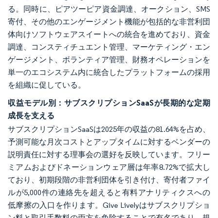
る。同時に、ピアツーピア資金調達、オークション、SMS
寄付、その他のエンゲージメント機能が包括的な非営利団
体向けソフトウェアスイートへの統合を進めており、資金
調達、コンスティチュエント管理、マーケティング・エン
ゲージメント、ボランティア管理、財務オペレーションを
単一のエコシステム内に統合したプラットフォームの採用
を組織に促している。
収益モデル別：サブスクリプションSaaSが長期的な定期
成長を支える
サブスクリプションSaaSは2025年の収益の81.64%を占め、
予測可能な月次コストとアップタイムに対するベンダーの
説明責任に対する理事会の選好を反映しています。フリー
ミアムおよびドネーションウェア層は年率8.72%で拡大し
ており、初期段階の非営利団体を引き付け、寄付者ファイ
ルが5,000件の連絡先を超えると有料アナリティクスへの
低摩擦の入口を作ります。Give Livelyはサブスクリプショ
ン料と取引手数料の両方を免除することで有名であり、規