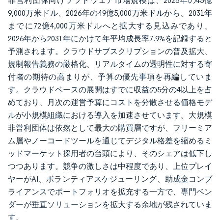
非営利団体向けソフトウェア市場規模は、2025年の45億
9,000万米ドル、2026年の49億5,000万米ドルから、2031年
までに72億4,000万米ドルへと拡大する見込みであり、
2026年から2031年にかけて年平均成長率7.9%を記録すると
予測されます。クラウドサブスクリプションの普及拡大、
規制報告義務の厳格化、リアルタイムの透明性に対する寄
付者の期待の高まりが、予算の優先事項を再編していま
す。クラウドベースの展開はすでに収益の5分の4以上を占
めており、月次の運営予算にコストを分散させる価格モデ
ルが小規模組織における導入を加速させています。大規模
非営利団体は依然として最大の購買層ですが、フリーミア
ム層やノーコードツールを通じてデジタル格差を縮めるミ
ッドマーケット採用者の台頭により、そのシェアは低下し
つつあります。競争の激しさは中程度であり、上位プレイ
ヤーがAI、ボランティアスケジューリング、助成金コンプ
ライアンスでポートフォリオを拡充する一方で、専門ベン
ダーが垂直ソリューションを拡大する余地が残されていま
す。