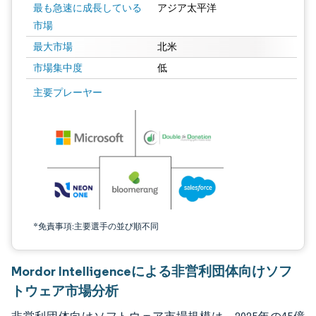
最も急速に成長している
アジア太平洋
市場
最大市場
北米
市場集中度
低
画像 © Mordor Intelligence。再利用にはCC BY 4.0の表示が必要です。
主要プレーヤー
*免責事項:主要選手の並び順不同
Mordor Intelligenceによる非営利団体向けソフ
トウェア市場分析