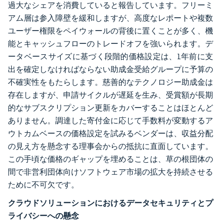
過大なシェアを消費していると報告しています。フリーミ
アム層は参入障壁を緩和しますが、高度なレポートや複数
ユーザー権限をペイウォールの背後に置くことが多く、機
能とキャッシュフローのトレードオフを強いられます。デ
ータベースサイズに基づく段階的価格設定は、1年前に支
出を確定しなければならない助成金受給グループに予算の
不確実性をもたらします。慈善的なテクノロジー助成金は
存在しますが、申請サイクルが遅延を生み、受賞額が長期
的なサブスクリプション更新をカバーすることはほとんど
ありません。調達した寄付金に応じて手数料が変動するア
ウトカムベースの価格設定を試みるベンダーは、収益分配
の見え方を懸念する理事会からの抵抗に直面しています。
この手頃な価格のギャップを埋めることは、草の根団体の
間で非営利団体向けソフトウェア市場の拡大を持続させる
ために不可欠です。
クラウドソリューションにおけるデータセキュリティとプ
ライバシーへの懸念