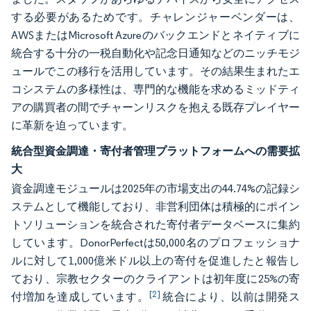
する必要があるためです。チャレンジャーベンダーは、
AWSまたはMicrosoft Azureのバックエンドとネイティブに
統合する十分の一税自動化や記念日通知などのニッチモジ
ュールでこの移行を活用しています。その結果生まれたエ
コシステムの多様性は、専門的な機能を求めるミッドティ
アの購買者の間でチャーンリスクを抱える既存プレイヤー
に革新を迫っています。
統合型資金調達・寄付者管理プラットフォームへの需要拡
大
資金調達モジュールは2025年の市場支出の44.74%の記録シ
ステムとして機能しており、非営利団体は積極的にポイン
トソリューションを統合された寄付者データベースに集約
しています。DonorPerfectは50,000名のプロフェッショナ
ルに対して1,000億米ドル以上の寄付を促進したと報告し
ており、宗教セクターのクライアントは初年度に25%の寄
[2]
付増加を達成しています。
統合により、以前は開発ス