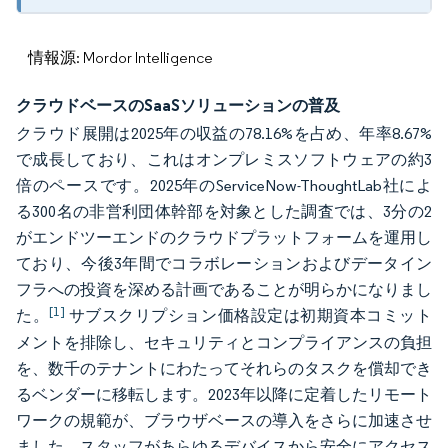
情報源: Mordor Intelligence
クラウドベースのSaaSソリューションの普及
クラウド展開は2025年の収益の78.16%を占め、年率8.67%
で成長しており、これはオンプレミスソフトウェアの約3
倍のペースです。2025年のServiceNow-ThoughtLab社によ
る300名の非営利団体幹部を対象とした調査では、3分の2
がエンドツーエンドのクラウドプラットフォームを運用し
ており、今後3年間でコラボレーションおよびデータイン
フラへの投資を深める計画であることが明らかになりまし
[1]
た。
サブスクリプション価格設定は初期資本コミット
メントを排除し、セキュリティとコンプライアンスの負担
を、数千のテナントにわたってそれらのタスクを償却でき
るベンダーに移転します。2023年以降に定着したリモート
ワークの規範が、ブラウザベースの導入をさらに加速させ
ました。スタッフがあらゆるデバイスから安全にアクセス