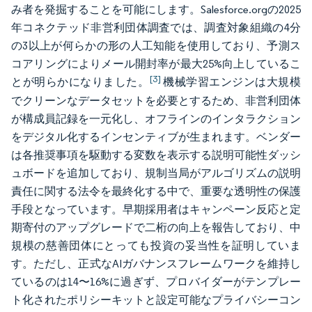
み者を発掘することを可能にします。Salesforce.orgの2025
年コネクテッド非営利団体調査では、調査対象組織の4分
の3以上が何らかの形の人工知能を使用しており、予測ス
コアリングによりメール開封率が最大25%向上しているこ
[3]
とが明らかになりました。
機械学習エンジンは大規模
でクリーンなデータセットを必要とするため、非営利団体
が構成員記録を一元化し、オフラインのインタラクション
をデジタル化するインセンティブが生まれます。ベンダー
は各推奨事項を駆動する変数を表示する説明可能性ダッシ
ュボードを追加しており、規制当局がアルゴリズムの説明
責任に関する法令を最終化する中で、重要な透明性の保護
手段となっています。早期採用者はキャンペーン反応と定
期寄付のアップグレードで二桁の向上を報告しており、中
規模の慈善団体にとっても投資の妥当性を証明していま
す。ただし、正式なAIガバナンスフレームワークを維持し
ているのは14〜16%に過ぎず、プロバイダーがテンプレー
ト化されたポリシーキットと設定可能なプライバシーコン