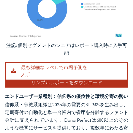
注記: 個別セグメントのシェアはレポート購入時に入手可
画像 © Mordor Intelligence。再利用にはCC BY 4.0の表示が必要です。
能
エンドユーザー業種別：信仰系の優位性と環境分野の勢い
信仰系・宗教系組織は2025年の需要の31.93%を生み出し、
定期寄付の自動化と単一台帳内で省庁を分離するファンド
会計に支えられています。DonorPerfectは600以上のその
ような機関にサービスを提供しており、複数年にわたる寄