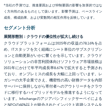
*当社の予測では、推進要因および抑制要因の影響を加算的ではな
く方向性のあるものとして扱います。影響予測は、ベースライン
成長、構成効果、および変数間の相互作用を反映しています。
セグメント分析
展開形態別：クラウドの優位性が拡大し続ける
クラウドプラットフォームは2025年の収益の78.16%を占
め、ITスタッフを欠く組織にシート単位のサブスクリプシ
ョンと自動更新がいかに響くかを示しています。クラウド
ソリューションの非営利団体向けソフトウェア市場規模は
2031年にかけて年平均成長率8.67%で拡大すると予測され
ており、オンプレミスの成長を大幅に上回っています。レ
ガシーの大手企業でさえ、機密性の高い財務データを内部
サーバーに保持しながら寄付者へのアウトリーチをクラウ
ドに移行するハイブリッドモデルを推進するようになって
います。Infxchangeのアジアパシフィックサーベイによる
とNPOの60%以上が統合されたインパクト追跡システムを