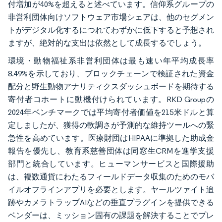
付増加が40%を超えると述べています。信仰系グループの
非営利団体向けソフトウェア市場シェアは、他のセグメン
トがデジタル化するにつれてわずかに低下すると予想され
ますが、絶対的な支出は依然として成長するでしょう。
環境・動物福祉系非営利団体は最も速い年平均成長率
8.49%を示しており、ブロックチェーンで検証された資金
配分と野生動物アナリティクスダッシュボードを期待する
寄付者コホートに動機付けられています。RKD Groupの
2024年ベンチマークでは平均寄付者価値を215米ドルと算
定しましたが、獲得の軟調さが予測的な維持ツールへの緊
急性を高めています。医療財団はHIPAAに準拠した助成金
報告を優先し、教育系慈善団体は同窓生CRMを進学支援
部門と統合しています。ヒューマンサービスと国際援助
は、複数通貨にわたるフィールドデータ収集のためのモバ
イルオフラインアプリを必要とします。ヤールツァイト追
跡やカメラトラップAIなどの垂直プラグインを提供できる
ベンダーは、ミッション固有の課題を解決することでプレ