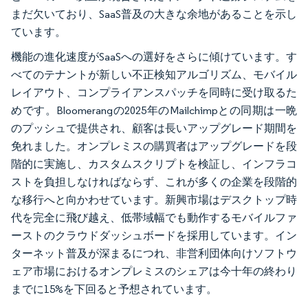
まだ欠いており、SaaS普及の大きな余地があることを示し
ています。
機能の進化速度がSaaSへの選好をさらに傾けています。す
べてのテナントが新しい不正検知アルゴリズム、モバイル
レイアウト、コンプライアンスパッチを同時に受け取るた
めです。Bloomerangの2025年のMailchimpとの同期は一晩
のプッシュで提供され、顧客は長いアップグレード期間を
免れました。オンプレミスの購買者はアップグレードを段
階的に実施し、カスタムスクリプトを検証し、インフラコ
ストを負担しなければならず、これが多くの企業を段階的
な移行へと向かわせています。新興市場はデスクトップ時
代を完全に飛び越え、低帯域幅でも動作するモバイルファ
ーストのクラウドダッシュボードを採用しています。イン
ターネット普及が深まるにつれ、非営利団体向けソフトウ
ェア市場におけるオンプレミスのシェアは今十年の終わり
までに15%を下回ると予想されています。