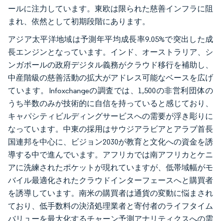
ールに注力しています。東欧は限られた慈善インフラに阻
まれ、依然として初期段階にあります。
アジア太平洋地域は予測年平均成長率9.05%で突出した成
長エンジンとなっています。インド、オーストラリア、シ
ンガポールの政府デジタル義務がクラウド移行を補助し、
中産階級の慈善活動の拡大がアドレス可能なベースを広げ
ています。Infoxchangeの調査では、1,500の非営利団体の
うち半数のみが技術的に自信を持っていると感じており、
キャパシティビルディングサービスへの需要が浮き彫りに
なっています。中東の採用はサウジアラビアとアラブ首長
国連邦を中心に、ビジョン2030が教育と文化への資金を誘
導する中で進んでいます。アフリカでは南アフリカとケニ
アに洗練されたポケットが現れていますが、低帯域幅がモ
バイル最適化されたクラウドインターフェースへと購買者
を誘導しています。南米の購買者は通貨の変動に悩まされ
ており、低手数料の決済処理業者と寄付者のライフタイム
バリューを最大化するチャーン予測アナリティクスへの需