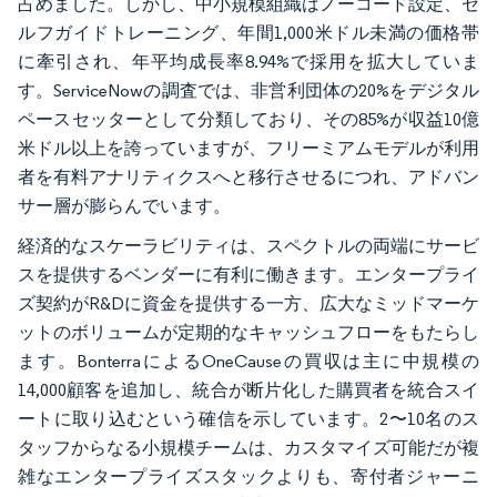
占めました。しかし、中小規模組織はノーコード設定、セ
ルフガイドトレーニング、年間1,000米ドル未満の価格帯
に牽引され、年平均成長率8.94%で採用を拡大していま
す。ServiceNowの調査では、非営利団体の20%をデジタル
ペースセッターとして分類しており、その85%が収益10億
米ドル以上を誇っていますが、フリーミアムモデルが利用
者を有料アナリティクスへと移行させるにつれ、アドバン
サー層が膨らんでいます。
経済的なスケーラビリティは、スペクトルの両端にサービ
スを提供するベンダーに有利に働きます。エンタープライ
ズ契約がR&Dに資金を提供する一方、広大なミッドマーケ
ットのボリュームが定期的なキャッシュフローをもたらし
ます。BonterraによるOneCauseの買収は主に中規模の
14,000顧客を追加し、統合が断片化した購買者を統合スイ
ートに取り込むという確信を示しています。2〜10名のス
タッフからなる小規模チームは、カスタマイズ可能だが複
雑なエンタープライズスタックよりも、寄付者ジャーニ