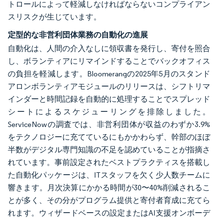
トロールによって軽減しなければならないコンプライアン
スリスクが生じています。
定型的な非営利団体業務の自動化の進展
自動化は、人間の介入なしに領収書を発行し、寄付を照合
し、ボランティアにリマインドすることでバックオフィス
の負担を軽減します。Bloomerangの2025年5月のスタンド
アロンボランティアモジュールのリリースは、シフトリマ
インダーと時間記録を自動的に処理することでスプレッド
シートによるスケジューリングを排除しました。
ServiceNowの調査では、非営利団体が収益のわずか3.9%
をテクノロジーに充てているにもかかわらず、幹部のほぼ
半数がデジタル専門知識の不足を認めていることが指摘さ
れています。事前設定されたベストプラクティスを搭載し
た自動化パッケージは、ITスタッフを欠く少人数チームに
響きます。月次決算にかかる時間が30〜40%削減されるこ
とが多く、その分がプログラム提供と寄付者育成に充てら
れます。ウィザードベースの設定またはAI支援オンボーデ