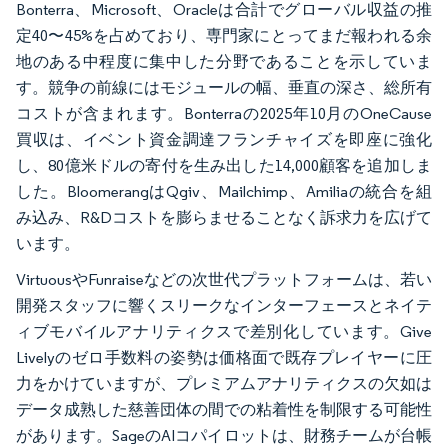
Bonterra、Microsoft、Oracleは合計でグローバル収益の推
定40〜45%を占めており、専門家にとってまだ報われる余
地のある中程度に集中した分野であることを示していま
す。競争の前線にはモジュールの幅、垂直の深さ、総所有
コストが含まれます。Bonterraの2025年10月のOneCause
買収は、イベント資金調達フランチャイズを即座に強化
し、80億米ドルの寄付を生み出した14,000顧客を追加しま
した。BloomerangはQgiv、Mailchimp、Amiliaの統合を組
み込み、R&Dコストを膨らませることなく訴求力を広げて
います。
VirtuousやFunraiseなどの次世代プラットフォームは、若い
開発スタッフに響くスリークなインターフェースとネイテ
ィブモバイルアナリティクスで差別化しています。Give
Livelyのゼロ手数料の姿勢は価格面で既存プレイヤーに圧
力をかけていますが、プレミアムアナリティクスの欠如は
データ成熟した慈善団体の間での粘着性を制限する可能性
があります。SageのAIコパイロットは、財務チームが台帳