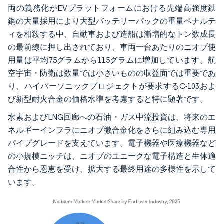
両の義務化がEVプラットフォームにおける先端高強度鉄
鋼の大量採用により大型バッテリーパックの重量ペナルテ
ィを相殺する中、自動車および造船は漸増的なトン数成長
の最前線に押し出されており、車両一台あたりのニオブ使
用量は平均75グラムから115グラムに増加しています。航
空宇宙・防衛は数量では小さいものの収益面では重要であ
り、ハイパーソニックプロジェクトが要求するC-103およ
び新型耐火合金の価格水準を考慮すると特に顕著です。
水素およびLNG回廊への石油・ガス中流投資は、将来のエ
ネルギーインフラにニオブ微合金化をさらに組み込む専用
パイプグレードを支えています。電子機器や医療機器など
の小規模ニッチは、ニオブのユニークな電子構造と生体適
合性から恩恵を受け、拡大する最終用途の多様性を示して
います。