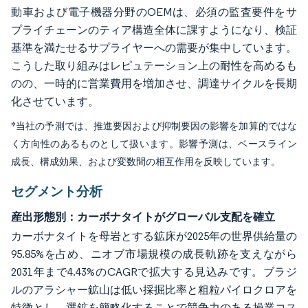
動車および電子機器分野のOEMは、必須の監査要件をサ
プライチェーンのティア構造全体に課すようになり、検証
基準を満たせるサプライヤーへの需要が集中しています。
こうした取り組みはレピュテーション上の耐性を高めるも
のの、一時的に営業費用を増加させ、調達サイクルを長期
化させています。
*当社の予測では、推進要因および抑制要因の影響を加算的ではな
く方向性のあるものとして扱います。影響予測は、ベースライン
成長、構成効果、および変数間の相互作用を反映しています。
セグメント分析
産出形態別：カーボナタイトがグローバル支配を確立
カーボナタイトを母岩とする鉱床が2025年の世界供給量の
95.85%を占め、ニオブ市場規模の成長軌跡を支えながら
2031年まで4.43%のCAGRで拡大する見込みです。ブラジ
ルのアラシャー鉱山は低い採掘比率と粗粒パイロクロアを
特徴とし、選鉱を簡略化することで競争力のある操業コス