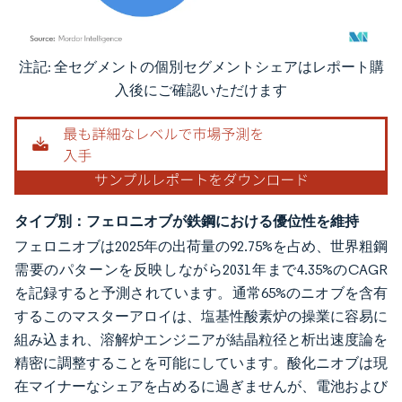
注記: 全セグメントの個別セグメントシェアはレポート購
画像 © Mordor Intelligence。再利用にはCC BY 4.0の表示が必要です。
入後にご確認いただけます
タイプ別：フェロニオブが鉄鋼における優位性を維持
フェロニオブは2025年の出荷量の92.75%を占め、世界粗鋼
需要のパターンを反映しながら2031年まで4.35%のCAGR
を記録すると予測されています。通常65%のニオブを含有
するこのマスターアロイは、塩基性酸素炉の操業に容易に
組み込まれ、溶解炉エンジニアが結晶粒径と析出速度論を
精密に調整することを可能にしています。酸化ニオブは現
在マイナーなシェアを占めるに過ぎませんが、電池および