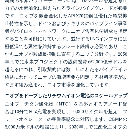
新興の水素バリューチェーンには、100バールを超える圧
力での水素脆化に耐えられるラインパイプグレードが必要
です。ニオブを微合金化したAPI X70鉄鋼は優れた亀裂抑
止特性を示し、ドイツおよびテキサスのパイプライン事業
者がパイロットネットワークにニオブ含有化学組成を指定
することを可能にしています。並行するLNGインフラには
極低温でも延性を維持するプレート鉄鋼が必要であり、こ
れもニオブが粒成長抑制に寄与するニッチ分野です。2030
年までに水素プロジェクトの設備投資が2,000億米ドルを
超えるにつれ、引取契約には数十年にわたるパイプライン
権益にわたってニオブの漸増需要を固定する材料基準がま
すます組み込まれ、ニオブ市場を強化しています。
ニオブをドープしたリチウムイオン電池のスケールアップ
ニオブ－チタン酸化物（NTO）を基盤とするアノード配
合は10分で80%充電を実現し、10,000サイクルを超え、フ
リートオペレーターの稼働率懸念に対応します。CBMMの
8,000万米ドルの増設により、2030年までに酸化ニオブの