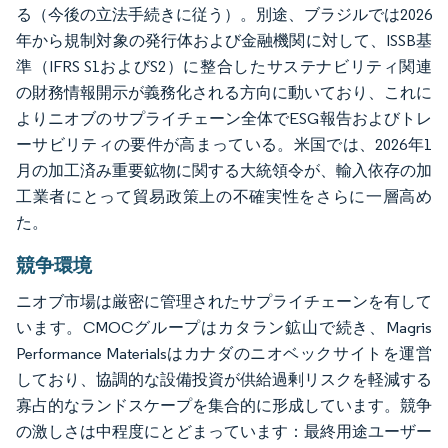
る（今後の立法手続きに従う）。別途、ブラジルでは2026
年から規制対象の発行体および金融機関に対して、ISSB基
準（IFRS S1およびS2）に整合したサステナビリティ関連
の財務情報開示が義務化される方向に動いており、これに
よりニオブのサプライチェーン全体でESG報告およびトレ
ーサビリティの要件が高まっている。米国では、2026年1
月の加工済み重要鉱物に関する大統領令が、輸入依存の加
工業者にとって貿易政策上の不確実性をさらに一層高め
た。
競争環境
ニオブ市場は厳密に管理されたサプライチェーンを有して
います。CMOCグループはカタラン鉱山で続き、Magris
Performance Materialsはカナダのニオベックサイトを運営
しており、協調的な設備投資が供給過剰リスクを軽減する
寡占的なランドスケープを集合的に形成しています。競争
の激しさは中程度にとどまっています：最終用途ユーザー