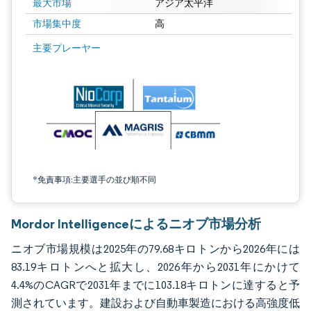
最大市場
アジア太平洋
市場集中度
高
画像 © Mordor Intelligence。再利用にはCC BY 4.0の表示が必要です。
主要プレーヤー
*免責事項:主要選手の並び順不同
Mordor Intelligenceによるニオブ市場分析
ニオブ市場規模は2025年の79.68キロトンから2026年には
83.19キロトンへと拡大し、2026年から2031年にかけて
4.4%のCAGRで2031年までに103.18キロトンに達すると予
測されています。建設および自動車製造における高強度低