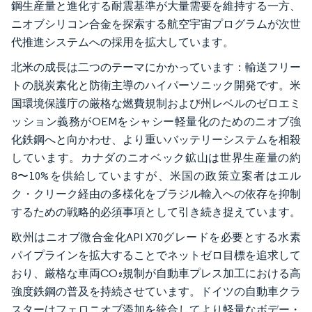
鋼生産量と進化する耐震基準が大量需要を維持する一方、
ニオブシリコン合金を探索する航空宇宙プログラムが次世
代推進システムへの採用を拡大しています。
北米の成長は二つのテーマにかかっています：輸送フリー
トの脱炭素化と防衛主導のハイパーソニック開発です。米
国環境保護庁の厳格な燃費規制および州レベルのゼロエミ
ッション義務がOEMをシャシー軽量化のためのニオブ強
化鉄鋼へと向かわせ、より重いバッテリーシステムを相殺
しています。カナダのニオベック鉱山は世界生産量の約
8〜10%を供給していますが、米国の政策立案者はエル
ク・クリーク経由の多様化をブラジル輸入への依存を抑制
するための戦略的必須事項として引き続き捉えています。
欧州はニオブ微合金化API X70グレードを必要とする水素
パイプラインを拡大することでネットゼロ目標を追求して
おり、厳格な車両CO₂規制が自動車プレス加工における高
強度鉄鋼の普及を持続させています。ドイツの自動車クラ
スターはフェロニオブ添加を統合してより軽量なボデー・