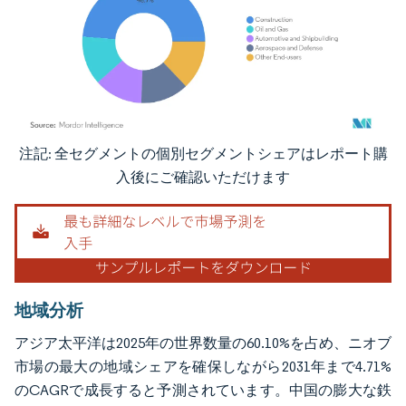
注記: 全セグメントの個別セグメントシェアはレポート購
画像 © Mordor Intelligence。再利用にはCC BY 4.0の表示が必要です。
入後にご確認いただけます
地域分析
アジア太平洋は2025年の世界数量の60.10%を占め、ニオブ
市場の最大の地域シェアを確保しながら2031年まで4.71%
のCAGRで成長すると予測されています。中国の膨大な鉄