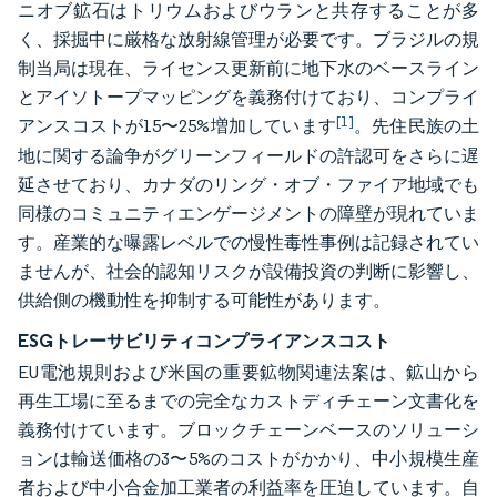
ニオブ鉱石はトリウムおよびウランと共存することが多
く、採掘中に厳格な放射線管理が必要です。ブラジルの規
制当局は現在、ライセンス更新前に地下水のベースライン
とアイソトープマッピングを義務付けており、コンプライ
[1]
アンスコストが15〜25%増加しています
。先住民族の土
地に関する論争がグリーンフィールドの許認可をさらに遅
延させており、カナダのリング・オブ・ファイア地域でも
同様のコミュニティエンゲージメントの障壁が現れていま
す。産業的な曝露レベルでの慢性毒性事例は記録されてい
ませんが、社会的認知リスクが設備投資の判断に影響し、
供給側の機動性を抑制する可能性があります。
ESGトレーサビリティコンプライアンスコスト
EU電池規則および米国の重要鉱物関連法案は、鉱山から
再生工場に至るまでの完全なカストディチェーン文書化を
義務付けています。ブロックチェーンベースのソリューシ
ョンは輸送価格の3〜5%のコストがかかり、中小規模生産
者および中小合金加工業者の利益率を圧迫しています。自