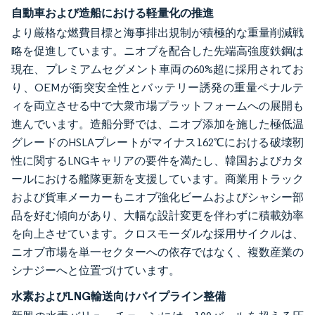
自動車および造船における軽量化の推進
より厳格な燃費目標と海事排出規制が積極的な重量削減戦
略を促進しています。ニオブを配合した先端高強度鉄鋼は
現在、プレミアムセグメント車両の60%超に採用されてお
り、OEMが衝突安全性とバッテリー誘発の重量ペナルテ
ィを両立させる中で大衆市場プラットフォームへの展開も
進んでいます。造船分野では、ニオブ添加を施した極低温
グレードのHSLAプレートがマイナス162℃における破壊靭
性に関するLNGキャリアの要件を満たし、韓国およびカタ
ールにおける艦隊更新を支援しています。商業用トラック
および貨車メーカーもニオブ強化ビームおよびシャシー部
品を好む傾向があり、大幅な設計変更を伴わずに積載効率
を向上させています。クロスモーダルな採用サイクルは、
ニオブ市場を単一セクターへの依存ではなく、複数産業の
シナジーへと位置づけています。
水素およびLNG輸送向けパイプライン整備