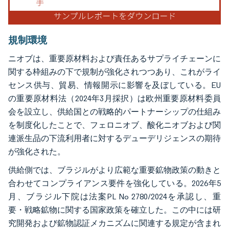
規制環境
ニオブは、重要原材料および責任あるサプライチェーンに
関する枠組みの下で規制が強化されつつあり、これがライ
センス供与、貿易、情報開示に影響を及ぼしている。EU
の重要原材料法（2024年3月採択）は欧州重要原材料委員
会を設立し、供給国との戦略的パートナーシップの仕組み
を制度化したことで、フェロニオブ、酸化ニオブおよび関
連派生品の下流利用者に対するデューデリジェンスの期待
が強化された。
供給側では、ブラジルがより広範な重要鉱物政策の動きと
合わせてコンプライアンス要件を強化している。2026年5
月、ブラジル下院は法案PL No 2780/2024を承認し、重
要・戦略鉱物に関する国家政策を確立した。この中には研
究開発および鉱物認証メカニズムに関連する規定が含まれ