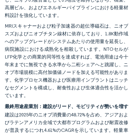
高層ビル、およびエネルギーパイプラインにおける軽量材
料設計を強化しています。
MRIスキャナーおよび粒子加速器の超伝導磁石は、ニオブ
スズおよびニオブチタン線材に依存しており、1.8K動作域
へのアップグレードがシステムあたりの使用量を延長し、
病院施設における成熟化を相殺しています。NTOセルが
LFP化学との商業的同等性を達成すれば、電池用途は今十
年末までに無視できる水準から二桁シェアへと跳躍し、ニ
オブ市場規模に高付加価値ノードを加える可能性がありま
す。化学プロセス機器および医療用インプラントはニッチ
なセグメントを構成し、耐食性および生体適合性を活かし
ています。
最終用途産業別：建設がリード、モビリティが勢いを増す
建設は2025年のニオブ消費量の48.72%を占め、アジアおよ
びラテンアメリカ全域で大都市プログラムおよび耐震改修
が普及するにつれ4.61%のCAGRを示しています。軽量車