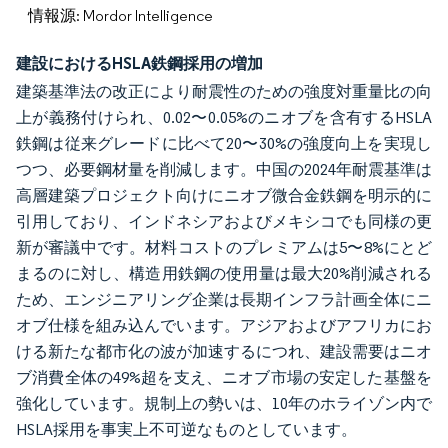
情報源: Mordor Intelligence
建設におけるHSLA鉄鋼採用の増加
建築基準法の改正により耐震性のための強度対重量比の向
上が義務付けられ、0.02〜0.05%のニオブを含有するHSLA
鉄鋼は従来グレードに比べて20〜30%の強度向上を実現し
つつ、必要鋼材量を削減します。中国の2024年耐震基準は
高層建築プロジェクト向けにニオブ微合金鉄鋼を明示的に
引用しており、インドネシアおよびメキシコでも同様の更
新が審議中です。材料コストのプレミアムは5〜8%にとど
まるのに対し、構造用鉄鋼の使用量は最大20%削減される
ため、エンジニアリング企業は長期インフラ計画全体にニ
オブ仕様を組み込んでいます。アジアおよびアフリカにお
ける新たな都市化の波が加速するにつれ、建設需要はニオ
ブ消費全体の49%超を支え、ニオブ市場の安定した基盤を
強化しています。規制上の勢いは、10年のホライゾン内で
HSLA採用を事実上不可逆なものとしています。