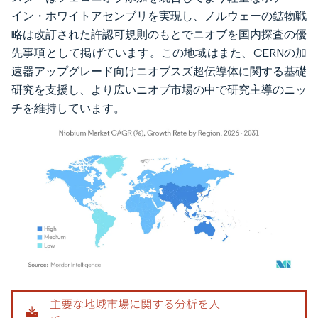
イン・ホワイトアセンブリを実現し、ノルウェーの鉱物戦
略は改訂された許認可規則のもとでニオブを国内探査の優
先事項として掲げています。この地域はまた、CERNの加
速器アップグレード向けニオブスズ超伝導体に関する基礎
研究を支援し、より広いニオブ市場の中で研究主導のニッ
チを維持しています。
画像 © Mordor Intelligence。再利用にはCC BY 4.0の表示が必要です。