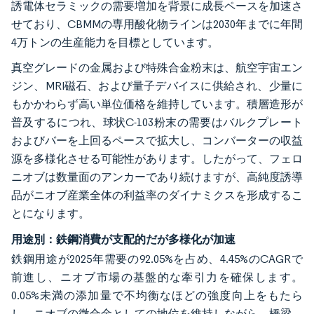
誘電体セラミックの需要増加を背景に成長ペースを加速さ
せており、CBMMの専用酸化物ラインは2030年までに年間
4万トンの生産能力を目標としています。
真空グレードの金属および特殊合金粉末は、航空宇宙エン
ジン、MRI磁石、および量子デバイスに供給され、少量に
もかかわらず高い単位価格を維持しています。積層造形が
普及するにつれ、球状C-103粉末の需要はバルクプレート
およびバーを上回るペースで拡大し、コンバーターの収益
源を多様化させる可能性があります。したがって、フェロ
ニオブは数量面のアンカーであり続けますが、高純度誘導
品がニオブ産業全体の利益率のダイナミクスを形成するこ
とになります。
用途別：鉄鋼消費が支配的だが多様化が加速
鉄鋼用途が2025年需要の92.05%を占め、4.45%のCAGRで
前進し、ニオブ市場の基盤的な牽引力を確保します。
0.05%未満の添加量で不均衡なほどの強度向上をもたら
し、ニオブの微合金としての地位を維持しながら、橋梁、