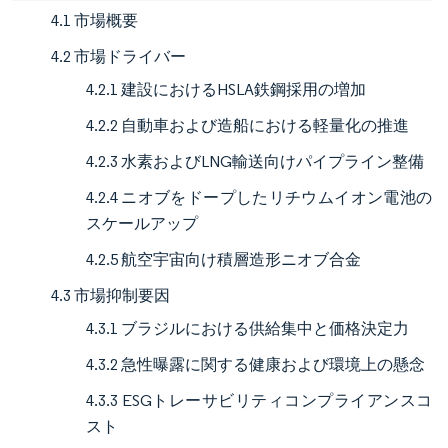
4.1 市場概要
4.2 市場ドライバー
4.2.1 建設におけるHSLA鉄鋼採用の増加
4.2.2 自動車および造船における軽量化の推進
4.2.3 水素およびLNG輸送向けパイプライン整備
4.2.4 ニオブをドープしたリチウムイオン電池の
スケールアップ
4.2.5 航空宇宙向け積層造形ニオブ合金
4.3 市場抑制要因
4.3.1 ブラジルにおける供給集中と価格決定力
4.3.2 急性曝露に関する健康および環境上の懸念
4.3.3 ESGトレーサビリティコンプライアンスコ
スト