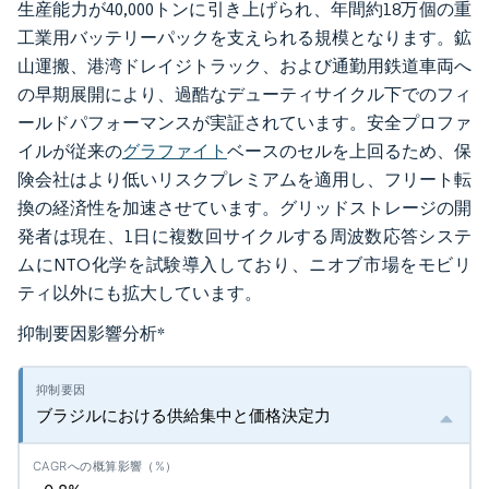
生産能力が40,000トンに引き上げられ、年間約18万個の重
工業用バッテリーパックを支えられる規模となります。鉱
山運搬、港湾ドレイジトラック、および通勤用鉄道車両へ
の早期展開により、過酷なデューティサイクル下でのフィ
ールドパフォーマンスが実証されています。安全プロファ
イルが従来の
グラファイト
ベースのセルを上回るため、保
険会社はより低いリスクプレミアムを適用し、フリート転
換の経済性を加速させています。グリッドストレージの開
発者は現在、1日に複数回サイクルする周波数応答システ
ムにNTO化学を試験導入しており、ニオブ市場をモビリ
ティ以外にも拡大しています。
抑制要因影響分析
*
ブラジルにおける供給集中と価格決定力