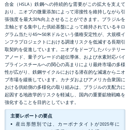
合金（HSLA）鉄鋼への持続的な需要がこの拡大を支えて
おり、ニオブの微量添加によって溶接性を維持しながら引
張強度を最大30%向上させることができます。ブラジルを
主軸とする集中した供給基盤によって維持されているキロ
グラム当たり45〜50米ドルという価格安定性が、大規模イ
ンフラプロジェクトにおける調達リスクを低減する長期引
取契約を促進しています。ニオブをドープしたバッテリー
アノード、量子グレードの超伝導体、および水素対応パイ
プラインスチールへの関心の高まりにより最終市場の多様
性が広がり、鉄鋼サイクルにおける潜在的な減速からニオ
ブ市場を緩衝しています。カナダおよびアメリカ合衆国に
おける供給側の多様化の取り組みは、ブラジルの支配力に
起因する地政学的リスクを軽減し、国内の重要鉱物戦略を
強化することを目的としています。
主要レポートの要点
産出形態別では、カーボナタイトが2025年に