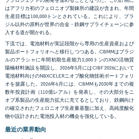
ブプロジェクトの開発を進めることとなった。この計画に
はアフリカ初のフェロニオブ製錬所の建設が含まれ、年間
生産目標は100,000トンとされている。これにより、ブラ
ジル以外の原料が世界の合金・鉄鋼サプライチェーンに参
入する道が開かれる。
下流では、電池材料が実証段階から専用の生産資産および
製品ポートフォリオへと移行しつつある。CBMMはブラジ
ルのアラシャに年間初期生産能力2,000トンのXNO活物質
陽極材料施設を開設し、2026年5月にはCIBF 2026において
電池材料向けのNBXCELERニオブ酸化物技術ポートフォリ
オを披露した。2026年6月には、CBMMも2030年までの複
数年投資計画（110億レアル）を発表し、その大部分をニ
オブ系製品の生産能力拡大に充てるとしており、鉄鋼向け
の確立されたフェロニオブ生産量基盤に加え、高純度酸化
物や設計された電池投入材の機会を強化している。
最近の業界動向