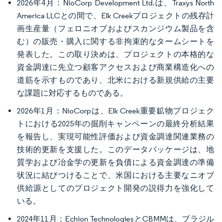
2026年4月：NioCorp Development Ltd.は、Traxys North
America LLCとの間で、Elk Creekプロジェクトの残存計
画生産量（フェロニオブおよびスカンジウム製品を含
む）の販売・購入に関する非拘束的なタームシートを
発表した。この取り決めは、プロジェクトの本格的な
資金調達に先立つ顧客アクセスおよび商業構造化への
道筋を示すものであり、北米における新規供給の主要
な課題に対応するものである。
2026年1月：NioCorpは、Elk Creek重要鉱物プロジェク
トにおける2025年の掘削キャンペーンの最終分析結果
を報告し、実現可能性評価および資金調達関連業務の
技術的更新を支援した。このデータパッケージは、地
質学および冶金学の更新を負債による資金調達の準備
状況に結びつけることで、米国における主要なニオブ
供給源としてのプロジェクト開発の説得力を強化して
いる。
2024年11月：Echion TechnologiesとCBMMは、ブラジル