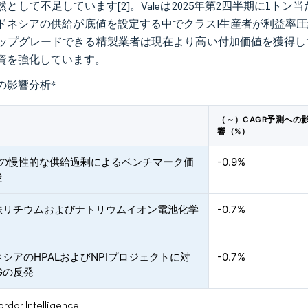
として不足しています[2]。Valeは2025年第2四半期に1トン当
ドネシアの供給が底値を設定する中でクラスI生産者が利益率
ップグレードできる精製業者は現在より高い付加価値を獲得し
資を強化しています。
の影響分析
*
（～）CAGR予測への
響（%）
IIの慢性的な供給過剰によるベンチマーク価
-0.9%
迷
鉄リチウムおよびナトリウムイオン電池化学
-0.7%
シアのHPALおよびNPIプロジェクトに対
-0.7%
Gの反発
or Intelligence