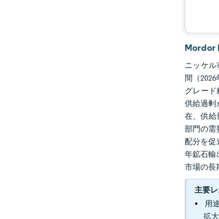
Mordo
ニッケル市
間（20
グレード
供給過剰
在、供給
部門の需
配分を促
年鉱石輸
市場の長
主要レ
用途
拡