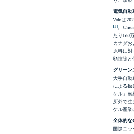
り、政策
電気自動
Valeは
[1]
。Can
たり16
カナダお
原料に対
額控除と
グリーン
大手自動
による操
ケル」契
所外で生
ケル産業
全体的な
国際ニッ