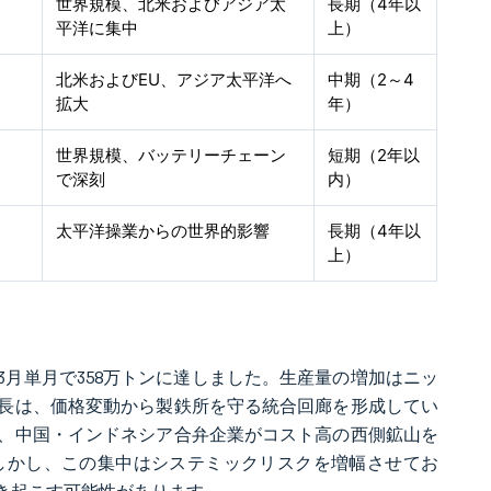
世界規模、北米およびアジア太
長期（4年以
平洋に集中
上）
北米およびEU、アジア太平洋へ
中期（2～4
拡大
年）
世界規模、バッテリーチェーン
短期（2年以
で深刻
内）
太平洋操業からの世界的影響
長期（4年以
上）
、3月単月で358万トンに達しました。生産量の増加はニッ
長は、価格変動から製鉄所を守る統合回廊を形成してい
、中国・インドネシア合弁企業がコスト高の西側鉱山を
しかし、この集中はシステミックリスクを増幅させてお