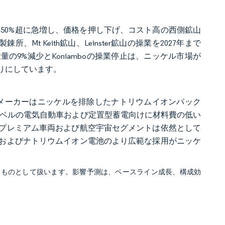
には50%超に急増し、価格を押し下げ、コスト高の西側鉱山
所、Mt Keith鉱山、Leinster鉱山の操業を2027年まで
生産量の9%減少とKoniamboの操業停止は、ニッケル市場が
りにしています。
ルメーカーはニッケルを排除したナトリウムイオンパック
レベルの電気自動車および定置型蓄電向けに材料費の低い
プレミアム車両および航空宇宙セグメントは依然として
およびナトリウムイオン電池のより広範な採用がニッケ
るものとして扱います。影響予測は、ベースライン成長、構成効