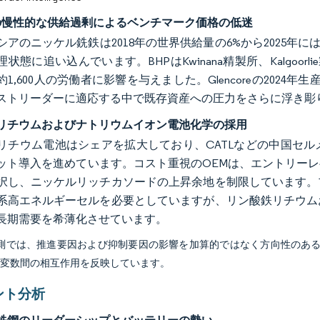
Iの慢性的な供給過剰によるベンチマーク価格の低迷
シアのニッケル銑鉄は2018年の世界供給量の6%から2025年
状態に追い込んでいます。BHPはKwinana精製所、Kalgoorlie製錬
1,600人の労働者に影響を与えました。Glencoreの2024年
ストリーダーに適応する中で既存資産への圧力をさらに浮き彫
リチウムおよびナトリウムイオン電池化学の採用
リチウム電池はシェアを拡大しており、CATLなどの中国セ
ット導入を進めています。コスト重視のOEMは、エントリー
択し、ニッケルリッチカソードの上昇余地を制限しています。
系高エネルギーセルを必要としていますが、リン酸鉄リチウム
長期需要を希薄化させています。
予測では、推進要因および抑制要因の影響を加算的ではなく方向性のあ
び変数間の相互作用を反映しています。
ント分析