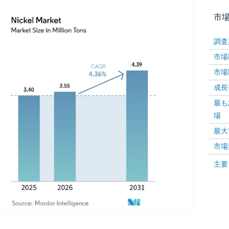
市
調査
市場取
市場取
成長率 
最も
場
画像 © Mordor Intelligence。再利用にはCC BY 4
最大
市場
画像 ©
主要