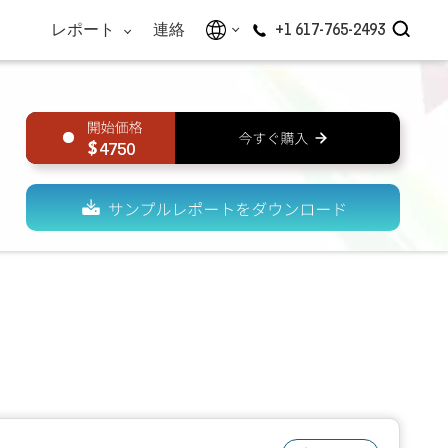
レポート
連絡
+1 617-765-2493
4750