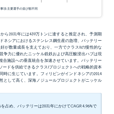
責事項:主要選手の並び順不同
トンから2031年には439万トンに達すると推定され、予測期
よびインドネシアにおけるステンレス鋼生産の急増、バッテリー
好が数量成長を支えており、一方でクラスIIの慢性的な
競争力に優れたニッケル銑鉄および高圧酸浸出ハブは現
鋼複合施設への垂直統合を加速させています。バッテリー
ソードを供給できるクラスIプロジェクトへの戦略的資本
時に生じています。フィリピンがインドネシアの2014
然として高く、深海ノジュールプロジェクトがニッケル
占め、バッテリーは2031年にかけてCAGR 4.96%で