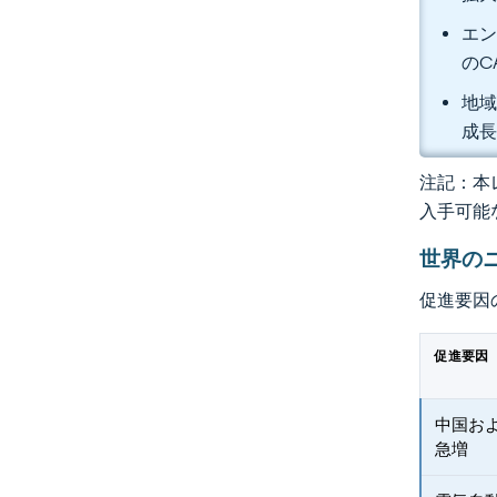
エン
のC
地域
成
注記：本レ
入手可能
世界の
促進要因
促進要因
中国お
急増