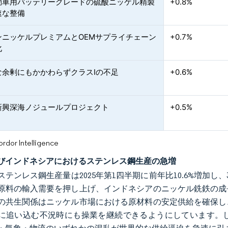
動車用バッテリーグレードの硫酸ニッケル精製
+0.8%
速な整備
ンニッケルプレミアムとOEMサプライチェーン
+0.7%
化
な余剰にもかかわらずクラスIの不足
+0.6%
新興深海ノジュールプロジェクト
+0.5%
or Intelligence
びインドネシアにおけるステンレス鋼生産の急増
ステンレス鋼生産量は2025年第1四半期に前年比10.6%増加し
原料の輸入需要を押し上げ、インドネシアのニッケル銑鉄の成
の共生関係はニッケル市場における原材料の安定供給を確保し
に追い込む不況時にも操業を継続できるようにしています。