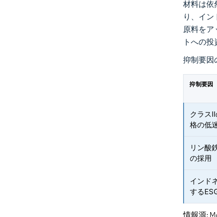
材料は依然
り、イン
原料をア
トへの投
抑制要因
抑制要因
クラス
格の低
リン酸
の採用
インドネ
するES
情報源: Mord