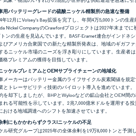
・気象・物流のいずれかの混乱が世界的な供給逼迫を急速に引
車用バッテリーグレードの硫酸ニッケル精製所の急速な整備
2024年12月にVoisey's Bay拡張を完了し、年間4万5,00
ada Nickel CompanyのCrawfordプロジェクトは20
0万トンの生産を見込んでいます。BASF-Eramet連合がイン
よびアメリカ合衆国での新たな精製所発表は、地域のギガファ
するニッケル市場のニーズを浮き彫りにしています。生産者は
価格プレミアムの獲得を目指しています。
ニッケルプレミアムとOEMサプライチェーンの地域化
車メーカーはバッテリー金属のライフサイクル炭素閾値を規定
業とトレーサビリティ技術のパイロット導入を進めています。ロ
約を却下しましたが、BHPとWylooなどの鉱山会社とOEM
まれる可能性を示しています。2兆7,000億米ドルを運用す
における地域調達へのシフトを加速させています。
余剰にもかかわらずクラスIニッケルの不足
ケル研究グループは2025年の全体余剰を19万8,000トンと予