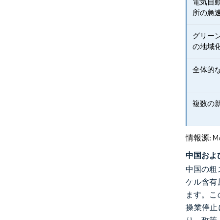
電気自
所の急
グリー
の地域
全体的
複数の
情報源: Mord
中国およ
中国の粗
ケル含有
ます。こ
操業停止