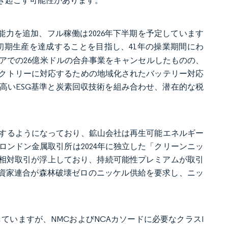
き起こす可能性があります。
0トンの生産能力を追加、フル稼働は2026年下半期を予定しています
27年末までに初期生産を達成することを目指し、41年の操業期間にわ
ドネシアでの26億米ドルの合弁事業をキャンセルしたものの、
クトリーに対応するための地域化されたバッテリー対応
高いESG基準と炭素回収技術を組み合わせ、潜在的な税
するようになっており、鉱山会社は再生可能エネルギー
ンドン金属取引所は2024年に独立した「クリーンニッ
間の相対取引が浮上しており、持続可能性プレミアムが取引
る投資家連合が森林破壊ゼロのニッケル供給を要求し、ニッ
測していますが、NMCおよびNCAカソードに必要なクラスI