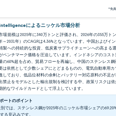
*免
r Intelligenceによるニッケル市場分析
場規模は2025年に340万トンと評価され、2026年の355万
26年～2031年）のCAGRは4.36%となっています。中国お
精製への持続的な投資、低炭素サプライチェーンへの高まる選
がベンチマーク価格を圧迫しています。インドネシアのコスト
量の60%超を占め、貿易フローを再編し、中国のステンレス
要は依然として少数シェアにとどまるものの、電気自動車用カ
進しており、低品位材料の余剰とバッテリー対応原料の不足が同
出禁止をモデルとした輸出規制を検討する中、政策リスクは依
期的なワイルドカードとして浮上しています。
ポートのポイント
別では、ステンレス鋼が2025年のニッケル市場シェアの69.20%を
大する見込みです。