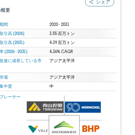
シェア
場概要
期間
2020 - 2031
引高 (2026)
3.55 百万トン
引高 (2031)
4.39 百万トン
(2026 - 2031)
4.36% CAGR
急速に成長している市
アジア太平洋
.0の表示が必要です。
市場
アジア太平洋
集中度
中
 Mordor Intelligence。再利用にはCC BY 4.0の表示が必要です。
プレーヤー