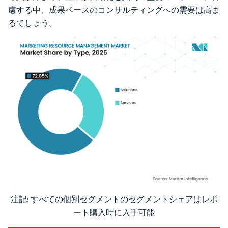
慮する中、成果ベースのコンサルティングへの需要は高ま
るでしょう。
注記: すべての個別セグメントのセグメントシェアはレポ
画像 © Mordor Intelligence。再利用にはCC BY 4.0の表示が必要です。
ート購入時に入手可能