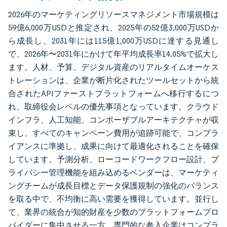
2026年のマーケティングリソースマネジメント市場規模は
59億6,000万USDと推定され、2025年の52億3,000万USDか
ら成長し、2031年には115億1,000万USDに達する見通し
で、2026年〜2031年にかけて年平均成長率14.05%で拡大し
ます。人材、予算、デジタル資産のリアルタイムオーケス
トレーションは、企業が断片化されたツールセットから統
合されたAPIファーストプラットフォームへ移行するにつ
れ、取締役会レベルの優先事項となっています。クラウド
インフラ、人工知能、コンポーザブルアーキテクチャが収
束し、すべてのキャンペーン費用が追跡可能で、コンプラ
イアンスに準拠し、成果に向けて最適化されることを確保
しています。予測分析、ローコードワークフロー設計、プ
ライバシー管理機能を組み込めるベンダーは、マーケティ
ングチームが成長目標とデータ保護規制の強化のバランス
を取る中で、不均衡に高い需要を獲得しています。並行し
て、業界の統合が知的財産を少数のプラットフォームプロ
バイダーに集中させる一方、専門的な参入企業はコンプラ