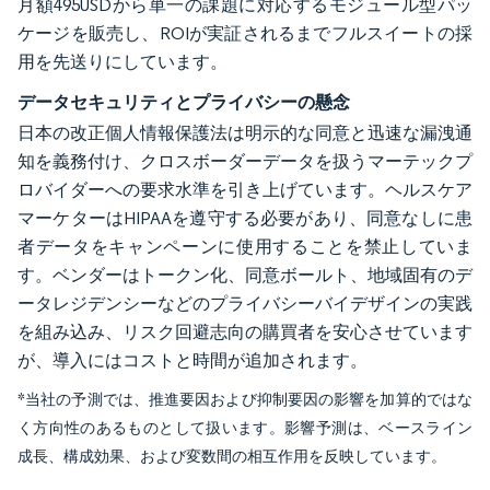
月額495USDから単一の課題に対応するモジュール型パッ
ケージを販売し、ROIが実証されるまでフルスイートの採
用を先送りにしています。
データセキュリティとプライバシーの懸念
日本の改正個人情報保護法は明示的な同意と迅速な漏洩通
知を義務付け、クロスボーダーデータを扱うマーテックプ
ロバイダーへの要求水準を引き上げています。ヘルスケア
マーケターはHIPAAを遵守する必要があり、同意なしに患
者データをキャンペーンに使用することを禁止していま
す。ベンダーはトークン化、同意ボールト、地域固有のデ
ータレジデンシーなどのプライバシーバイデザインの実践
を組み込み、リスク回避志向の購買者を安心させています
が、導入にはコストと時間が追加されます。
*当社の予測では、推進要因および抑制要因の影響を加算的ではな
く方向性のあるものとして扱います。影響予測は、ベースライン
成長、構成効果、および変数間の相互作用を反映しています。