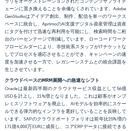
ラリをオーケストレーションされたコンテンツサプライチ
ェーンに置き換えることを余儀なくされています。Adobe
GenStudioはアイデア創出、制作、配信を単一のワークス
ペースに統合し、AprimoのAI支援デジタル資産管理は資産
にタグを付けて迅速な再利用を可能にし、検索時間を二桁
台のパーセンテージで削減しています。ローコードワーク
フロービルダーにより、非技術系スタッフがITチケットな
しでプロセスを適応させることができ、キャンペーンの速
度を加速させる一方で、レガシーシステムとの統合課題を
生じさせています。
クラウドベースのMRM展開への急速なシフト
Oracleは最新四半期のクラウドサービス収益として56億
USDを計上し、21%増となりました。これは顧客がオンプ
レミスソフトウェアを廃止し、AIモデルを効率的にスケー
ルできる弾力的なインフラを選好していることを反映して
います。SAPのクラウドポートフォリオは前年比25%増の
171億4,000万EURに成長し、コアERPデータに接続できる