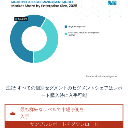
注記: すべての個別セグメントのセグメントシェアはレポ
画像 © Mordor Intelligence。再利用にはCC BY 4.0の表示が必要です。
ート購入時に入手可能