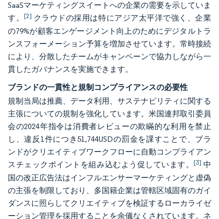
SaaSマーケティングスイートへの企業の需要を示していま
[2]
す。
クラウドの採用は特にアジア太平洋で強く、企業
の79%が顧客エンゲージメント向上のためにデジタルトラ
ンスフォーメーション予算を増加させています。常時接続
により、分散したチームがキャンペーンで協力しながら一
貫したガバナンスを実施できます。
ブランドの一貫性と規制コンプライアンスの必要性
規制当局は推薦、データ利用、サステナビリティに関する
主張についての規制を強化しています。米国連邦取引委員
会の2024年指令は消費者レビューの欺瞞的な利用を禁止
し、違反1件につき51,744USDの罰金を課すことで、ブラ
ンドがクリエイティブワークフローに自動コンプライアン
[3]
スチェックポイントを組み込むよう促しています。
中
国の改正広告法はインフルエンサーマーケティングと虚偽
の主張を制限しており、多国籍企業は管轄区域固有のガイ
ダンスに照らしてクリエイティブを検証するローカライゼ
ーション管理を採用することを余儀なくされています。ネ