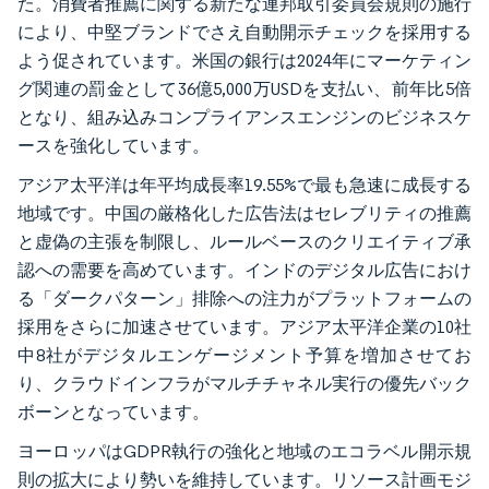
た。消費者推薦に関する新たな連邦取引委員会規則の施行
により、中堅ブランドでさえ自動開示チェックを採用する
よう促されています。米国の銀行は2024年にマーケティン
グ関連の罰金として36億5,000万USDを支払い、前年比5倍
となり、組み込みコンプライアンスエンジンのビジネスケ
ースを強化しています。
アジア太平洋は年平均成長率19.55%で最も急速に成長する
地域です。中国の厳格化した広告法はセレブリティの推薦
と虚偽の主張を制限し、ルールベースのクリエイティブ承
認への需要を高めています。インドのデジタル広告におけ
る「ダークパターン」排除への注力がプラットフォームの
採用をさらに加速させています。アジア太平洋企業の10社
中8社がデジタルエンゲージメント予算を増加させてお
り、クラウドインフラがマルチチャネル実行の優先バック
ボーンとなっています。
ヨーロッパはGDPR執行の強化と地域のエコラベル開示規
則の拡大により勢いを維持しています。リソース計画モジ