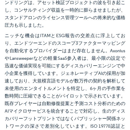
ンドリングは、アセット検証プロジェクトの波を引き起こ
し、コンサルティング収益を一時的に膨らませましたが、
スタンドアロンのライセンス管理ツールへの将来的な価格
圧力も示しました。
ニッチな機会はITAMとESG報告の交差点に浮上してお
り、エンドツーエンドのスコープ3ファクターマッピング
を自動化するプロバイダーはまだ存在しません。Axonius
やLansweeperなどの軽量SaaS参入者は、最小限の設定で
迅速な価値実現を可能にするディスカバリーエンジンで中
小企業を獲得しています。ジェネレーティブAIの採用が加
速しており、大規模言語モデルが数万件の契約を解析して
未使用のエンタイトルメントを特定し、6ヶ月の手作業を
数時間に圧縮できることがパイロットで示されています。
既存プレイヤーは自動修復提案と予測コスト分析のための
AIマイクロサービスを統合することで対応し、生のディス
カバリーフットプリントではなくパブリッシャー関係ネッ
トワークの深さで差別化しています。ISO 19770認証と