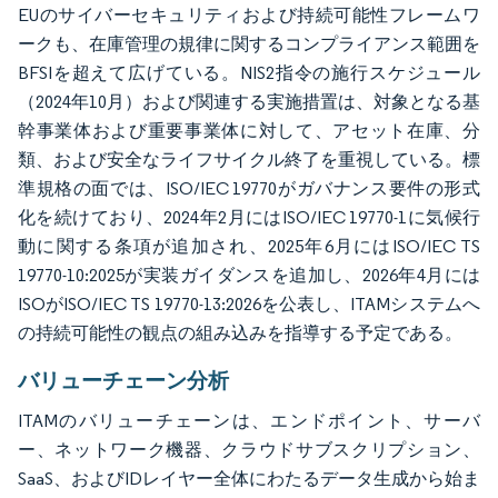
EUのサイバーセキュリティおよび持続可能性フレームワ
ークも、在庫管理の規律に関するコンプライアンス範囲を
BFSIを超えて広げている。NIS2指令の施行スケジュール
（2024年10月）および関連する実施措置は、対象となる基
幹事業体および重要事業体に対して、アセット在庫、分
類、および安全なライフサイクル終了を重視している。標
準規格の面では、ISO/IEC 19770がガバナンス要件の形式
化を続けており、2024年2月にはISO/IEC 19770-1に気候行
動に関する条項が追加され、2025年6月にはISO/IEC TS
19770-10:2025が実装ガイダンスを追加し、2026年4月には
ISOがISO/IEC TS 19770-13:2026を公表し、ITAMシステムへ
の持続可能性の観点の組み込みを指導する予定である。
バリューチェーン分析
ITAMのバリューチェーンは、エンドポイント、サーバ
ー、ネットワーク機器、クラウドサブスクリプション、
SaaS、およびIDレイヤー全体にわたるデータ生成から始ま