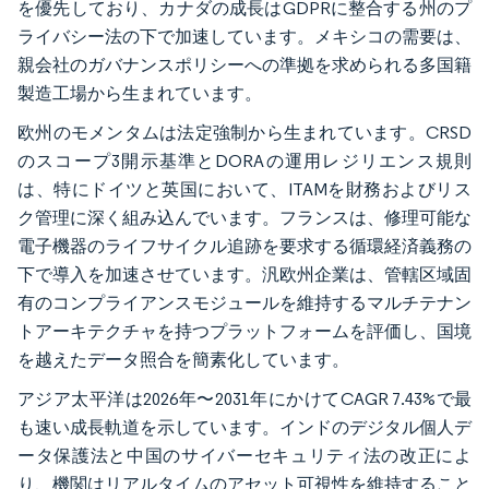
を優先しており、カナダの成長はGDPRに整合する州のプ
ライバシー法の下で加速しています。メキシコの需要は、
親会社のガバナンスポリシーへの準拠を求められる多国籍
製造工場から生まれています。
欧州のモメンタムは法定強制から生まれています。CRSD
のスコープ3開示基準とDORAの運用レジリエンス規則
は、特にドイツと英国において、ITAMを財務およびリス
ク管理に深く組み込んでいます。フランスは、修理可能な
電子機器のライフサイクル追跡を要求する循環経済義務の
下で導入を加速させています。汎欧州企業は、管轄区域固
有のコンプライアンスモジュールを維持するマルチテナン
トアーキテクチャを持つプラットフォームを評価し、国境
を越えたデータ照合を簡素化しています。
アジア太平洋は2026年〜2031年にかけてCAGR 7.43%で最
も速い成長軌道を示しています。インドのデジタル個人デ
ータ保護法と中国のサイバーセキュリティ法の改正によ
り、機関はリアルタイムのアセット可視性を維持すること