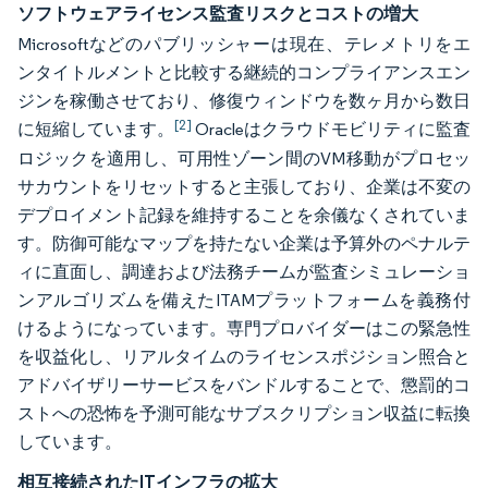
ソフトウェアライセンス監査リスクとコストの増大
Microsoftなどのパブリッシャーは現在、テレメトリをエ
ンタイトルメントと比較する継続的コンプライアンスエン
ジンを稼働させており、修復ウィンドウを数ヶ月から数日
[2]
に短縮しています。
Oracleはクラウドモビリティに監査
ロジックを適用し、可用性ゾーン間のVM移動がプロセッ
サカウントをリセットすると主張しており、企業は不変の
デプロイメント記録を維持することを余儀なくされていま
す。防御可能なマップを持たない企業は予算外のペナルテ
ィに直面し、調達および法務チームが監査シミュレーショ
ンアルゴリズムを備えたITAMプラットフォームを義務付
けるようになっています。専門プロバイダーはこの緊急性
を収益化し、リアルタイムのライセンスポジション照合と
アドバイザリーサービスをバンドルすることで、懲罰的コ
ストへの恐怖を予測可能なサブスクリプション収益に転換
しています。
相互接続されたITインフラの拡大