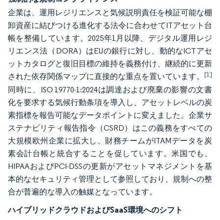
企業は、運用レジリエンスと気候説明責任を検証可能な棚
卸資産に結びつける進化する法令に合わせてITアセット台
帳を整備しています。2025年1月以降、デジタル運用レジ
リエンス法（DORA）はEUの銀行に対し、動的なICTアセ
ットカタログと復旧目標の維持を義務付け、継続的に更新
[1]
された依存関係マップに直接的な重点を置いています。
同時に、ISO 19770-1:2024は調達および廃棄の影響の文書
化を要求する気候行動条項を導入し、アセットレベルの炭
素指標を報告可能なデータポイントに変えました。企業サ
ステナビリティ報告指令（CSRD）はこの義務をすべての
大規模欧州企業に拡大し、財務チームがITAMデータを炭
素会計台帳と統合することを促しています。米国でも、
HIPAAおよびPCI-DSSの更新がアセットマネジメントを基
本的なセキュリティ管理として参照しており、規制への整
合が普遍的な導入の触媒となっています。
ハイブリッドクラウドおよびSaaS環境へのシフト