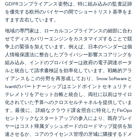
GDPRコンプライアンス姿勢は、特に組み込みの監査証跡
を優先する欧州のバイヤーの間でショートリスト基準をま
すます左右しています。
地域の専門家は、ローカルコンプライアンスの細部に合わ
せてディスカバリーエンジンをカスタマイズすることで競
争上の緊張を加えています。例えば、日本のベンダーは個
人情報保護法に整合したプライバシー影響スコアリングを
組み込み、インドのプロバイダーは政府の電子調達ポータ
ルと統合して請求書検証を効率化しています。戦略的アラ
イアンスもこの分野を再形成しており、Snow Softwareと
Ivantiのパートナーシップはエンドポイントセキュリティ
テレメトリをアセット台帳と統合し、両社に以前はサイロ
化されていた予算へのクロスセルチャネルを提供していま
す。最後に、詳細なクラウド課金照合に特化したFinOps
セントリックなスタートアップの参入により、既存プレイ
ヤーはコスト帰属ダッシュボードのロードマップ提供を加
速させるか、コアのライセンス管理の牙城に隣接するドメ