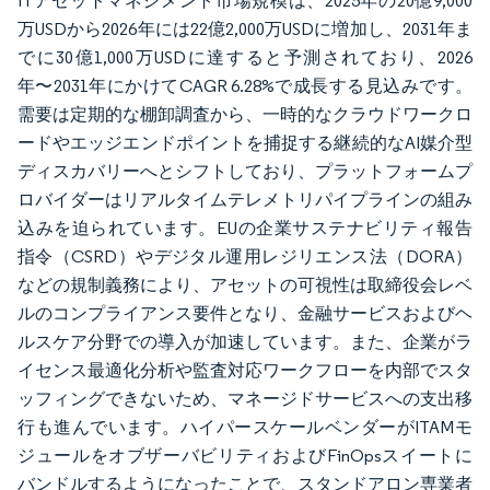
ITアセットマネジメント市場規模は、2025年の20億9,000
万USDから2026年には22億2,000万USDに増加し、2031年ま
でに30億1,000万USDに達すると予測されており、2026
年〜2031年にかけてCAGR 6.28%で成長する見込みです。
需要は定期的な棚卸調査から、一時的なクラウドワークロ
ードやエッジエンドポイントを捕捉する継続的なAI媒介型
ディスカバリーへとシフトしており、プラットフォームプ
ロバイダーはリアルタイムテレメトリパイプラインの組み
込みを迫られています。EUの企業サステナビリティ報告
指令（CSRD）やデジタル運用レジリエンス法（DORA）
などの規制義務により、アセットの可視性は取締役会レベ
ルのコンプライアンス要件となり、金融サービスおよびヘ
ルスケア分野での導入が加速しています。また、企業がラ
イセンス最適化分析や監査対応ワークフローを内部でスタ
ッフィングできないため、マネージドサービスへの支出移
行も進んでいます。ハイパースケールベンダーがITAMモ
ジュールをオブザーバビリティおよびFinOpsスイートに
バンドルするようになったことで、スタンドアロン専業者