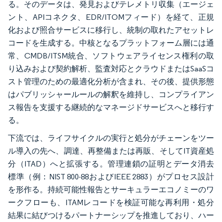
る。そのデータは、発見およびテレメトリ収集（エージェ
ント、APIコネクタ、EDR/ITOMフィード）を経て、正規
化および照合サービスに移行し、統制の取れたアセットレ
コードを生成する。中核となるプラットフォーム層には通
常、CMDB/ITSM統合、ソフトウェアライセンス権利の取
り込みおよび契約解析、監査対応とクラウドまたはSaaSコ
スト管理のための最適化分析が含まれ、その後、提供形態
はパブリッシャールールの解釈を維持し、コンプライアン
ス報告を支援する継続的なマネージドサービスへと移行す
る。
下流では、ライフサイクルの実行と処分がチェーンをツー
ル導入の先へ、調達、再整備または再販、そしてIT資産処
分（ITAD）へと拡張する。管理連鎖の証明とデータ消去
標準（例：NIST 800-88およびIEEE 2883）がプロセス設計
を形作る。持続可能性報告とサーキュラーエコノミーのワ
ークフローも、ITAMレコードを検証可能な再利用・処分
結果に結びつけるパートナーシップを推進しており、ハー