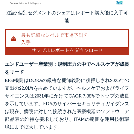
注記: 個別セグメントのシェアはレポート購入後に入手可
画像 © Mordor Intelligence。再利用にはCC BY 4.0の表示が必要です。
能
エンドユーザー産業別：規制圧力の中でヘルスケアが成長
をリード
BFSI機関はDORAの厳格な棚卸義務に後押しされ2025年の
支出の22.81%を占めていますが、ヘルスケアおよびライフ
サイエンスは2031年にかけてCAGR 7.88%でトップの成長
を示しています。FDAのサイバーセキュリティガイダンス
は現在、病院に対して接続された医療機器のソフトウェア
部品表の維持を要求しており、ITAMの範囲を運用技術環
境にまで拡大しています。