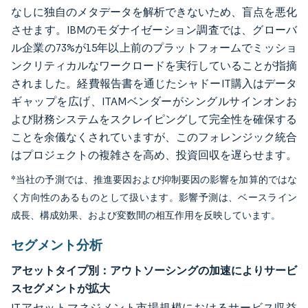
なしに独自のメタデータを解析できないため、盲点を悪化
させます。IBMのモダナイゼーション調査では、グローバ
ル企業の73%が15年以上前のプラットフォームでミッショ
ンクリティカルなワークロードを実行していることが指摘
されました。経費報告書を通じたシャドーIT購入はデータ
ギャップを広げ、ITAMベンダーがシングルサインオンお
よび財務システムをスクレイピングして完全性を確保する
ことを余儀なくされていますが、このフォレンジック統合
はプロジェクトの複雑さを高め、投資回収を遅らせます。
*当社の予測では、推進要因および抑制要因の影響を加算的ではな
く方向性のあるものとして扱います。影響予測は、ベースライン
成長、構成効果、および変数間の相互作用を反映しています。
セグメント分析
アセットタイプ別：アウトソーシングの加速によりサービ
スセグメントが拡大
ITアセットマネジメント市場規模におけるサービス収益