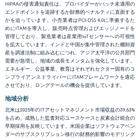
HIPAAの侵害通知責任は、プロバイダーがパッチ未適用の
エンドポイントを追跡するか財務的ペナルティに直面する
かを迫っています。小売業者はPCI-DSS 4.0に準拠するた
めにITAMを導入し、販売時点管理およびエッジノードを
管理しており、製造業者は産業用IoTセンサーへの可視性
を拡大しています。インドと中国が集中管理された棚卸資
産を調達法制に組み込むにつれ、アジア太平洋の公共部門
需要が急増し、地域の成長モメンタムを強化しています。
エネルギー、公益事業、教育はそれぞれセクター固有のコ
ンプライアンスドライバーにITAMフレームワークを適応
させており、ロングテールの機会を提供しています。
地域分析
北米は2025年のITアセットマネジメント市場収益の39.63%
を占め、成熟した監査対応ユースケースと炭素会計統合の
早期採用を反映しています。米国企業はソフトウェアベン
ダーのサブスクリプション移行の財務的影響のモデリング