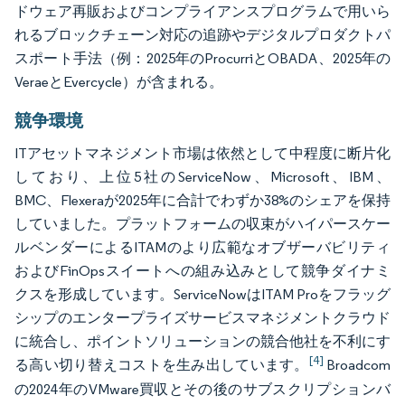
ドウェア再販およびコンプライアンスプログラムで用いら
れるブロックチェーン対応の追跡やデジタルプロダクトパ
スポート手法（例：2025年のProcurriとOBADA、2025年の
VeraeとEvercycle）が含まれる。
競争環境
ITアセットマネジメント市場は依然として中程度に断片化
しており、上位5社のServiceNow、Microsoft、IBM、
BMC、Flexeraが2025年に合計でわずか38%のシェアを保持
していました。プラットフォームの収束がハイパースケー
ルベンダーによるITAMのより広範なオブザーバビリティ
およびFinOpsスイートへの組み込みとして競争ダイナミ
クスを形成しています。ServiceNowはITAM Proをフラッグ
シップのエンタープライズサービスマネジメントクラウド
に統合し、ポイントソリューションの競合他社を不利にす
[4]
る高い切り替えコストを生み出しています。
Broadcom
の2024年のVMware買収とその後のサブスクリプションバ