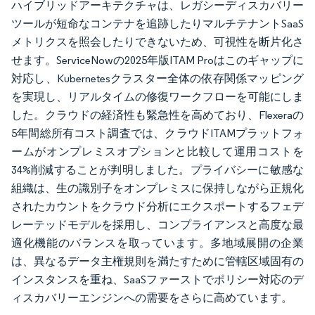
ハイブリッドアーキテクチャは、レガシーディスカバリー
ツールが短命なコンテナを追跡したりマルチテナントSaaS
メトリクスを照会したりできないため、可視性を断片化さ
せます。ServiceNowの2025年版ITAM Proはこのギャップに
対応し、Kubernetesクラスター全体の依存関係マッピング
を実現し、リアルタイムの修復ワークフローを可能にしま
した。クラウドの経済性も緊急性を高めており、Flexeraの
5年間総所有コスト調査では、クラウドITAMプラットフォ
ームがオンプレミスオプションと比較して運用コストを
34%削減することが判明しました。プライバシーに敏感な
組織は、生の識別子をオンプレミスに保持しながら正規化
されたカウントをクラウド分析にエクスポートするフェデ
レーテッドモデルを採用し、コンプライアンスと高度な最
適化機能のバランスを取っています。多地域展開の企業
は、異なるデータ主権規則を満たすために管轄区域固有の
インスタンスを重ね、SaaSファーストでポリシー対応のデ
ィスカバリーエンジンへの需要をさらに高めています。