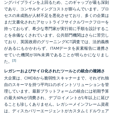
ングパイプラインを上回るため、このギャップが最も深刻
であり、コンサルティングコストが膨らんでいます。プロ
セスの未成熟が人材不足を悪化させており、多くの企業は
まだ文書化されたアセットライフサイクルワークフローを
持っておらず、希少な専門家が実行前に手順を設計するこ
とを余儀なくされています。公共部門機関はさらに苦労し
ており、英国政府のグリーニングICT調査では、法的義務
があるにもかかわらず、ITAMデータを炭素報告に連携さ
せていた機関が30%未満であることが明らかになりまし
[3]
た。
レガシーおよびサイロ化されたツールとの統合の複雑さ
大企業は、CMDBから脆弱性スキャナーまで、それぞれ独
自のスキーマを持つ平均11のポイントソリューションを管
理しています。最新プラットフォームの統合には初期予算
の最大60%が消費され、デプロイメントが1年以上に延び
ることも珍しくありません。レガシーメインフレーム資産
は、ディスカバリーエージェントがカスタムミドルウェア