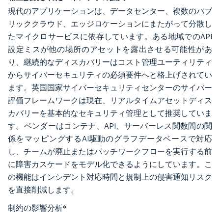
現代のアプリケーションは、データセンター、複数のパブ
リッククラウド、エッジロケーションにまたがって分散し
たマイクロサービスに依存しています。ある地域でのAPI
設定ミスが他の場所のアセットを露出させる可能性があ
り、継続的なディスカバリーはコスト管理ユーティリティ
からサイバーセキュリティの必須要件へと格上げされてい
ます。英国国家サイバーセキュリティセンターのサイバー
評価フレームワークは現在、リアルタイムアセットディス
カバリーを基本的なセキュリティ管理として推奨していま
す。ベンダーはコンテナ、API、サーバーレス関数間の関
係をマッピングするAI駆動のグラフデータベースで対応
し、チームが廃止またはパッチワークフローを実行する前
に障害カスケードをモデル化できるようにしています。こ
の機能はインシデント対応時間と規制上の侵害通知リスク
を直接削減します。
制約の影響分析
*