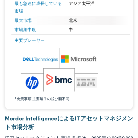
最も急速に成長している
アジア太平洋
市場
最大市場
北米
市場集中度
中
画像 © Mordor Intelligence。再利用にはCC BY 4.0の表示が必要です。
主要プレーヤー
*免責事項:主要選手の並び順不同
Mordor IntelligenceによるITアセットマネジメン
ト市場分析