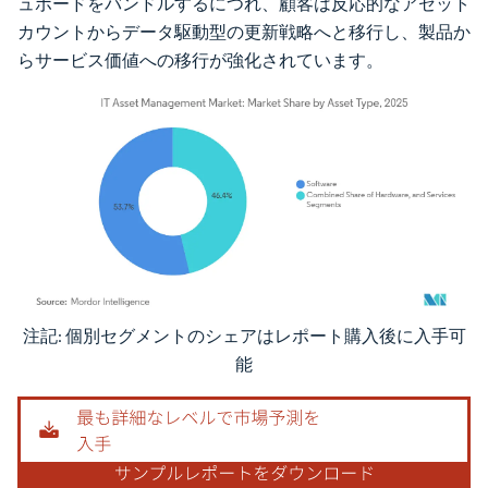
ュボードをバンドルするにつれ、顧客は反応的なアセット
カウントからデータ駆動型の更新戦略へと移行し、製品か
らサービス価値への移行が強化されています。
注記: 個別セグメントのシェアはレポート購入後に入手可
画像 © Mordor Intelligence。再利用にはCC BY 4.0の表示が必要です。
能